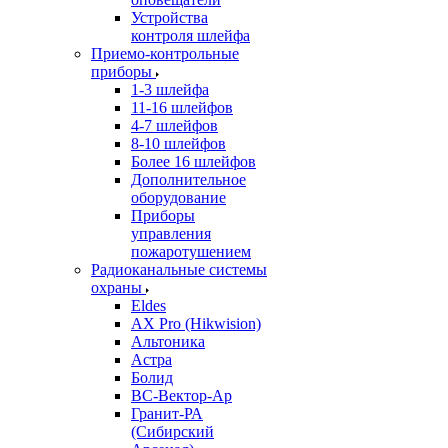
Устройства
контроля шлейфа
Приемо-контрольные
приборы
1-3 шлейфа
11-16 шлейфов
4-7 шлейфов
8-10 шлейфов
Более 16 шлейфов
Дополнительное
оборудование
Приборы
управления
пожаротушением
Радиоканальные системы
охраны
Eldes
AX Pro (Hikwision)
Альтоника
Астра
Болид
ВС-Вектор-Ар
Гранит-РА
(Сибирский