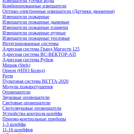
Извещатели утечки воды
Комбинированные извещатели
Оптико-электронные извещатели (Датчики движения)
Извещатели пожарные
Извещатели пожарные дымовые
Извещатели пожарные пламени
Извещатели пожарные ручные
Извещатели пожарные тепловые
Интегрированные системы
Адресная система Гранд Магистр 125
Адресная система ВС-ВЕКТОР-АП
Адресная система Рубеж
Мираж (Stels)
Орион (НПО Болид)
Ритм
Пультовая система ВЕТТА-2020
Модули пожаротушения
Оповещатели
Звуковые оповещатели
Световые оповещатели
Светозвуковые оповещатели
Устройства контроля шлейфа
Приемо-контрольные приборы
1-3 шлейфа
11-16 шлейфов