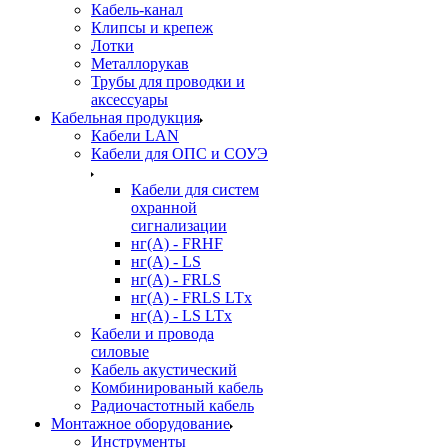
Кабель-канал
Клипсы и крепеж
Лотки
Металлорукав
Трубы для проводки и
аксессуары
Кабельная продукция
Кабели LAN
Кабели для ОПС и СОУЭ
Кабели для систем
охранной
сигнализации
нг(A) - FRHF
нг(A) - LS
нг(А) - FRLS
нг(А) - FRLS LTx
нг(А) - LS LTx
Кабели и провода
силовые
Кабель акустический
Комбинированый кабель
Радиочастотный кабель
Монтажное оборудование
Инструменты