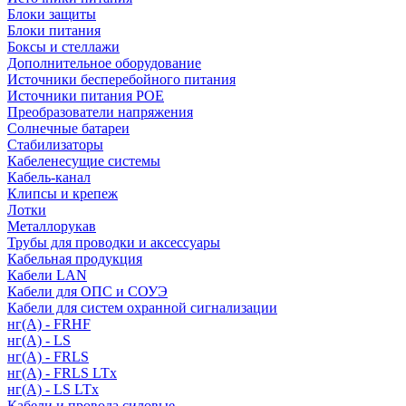
Блоки защиты
Блоки питания
Боксы и стеллажи
Дополнительное оборудование
Источники бесперебойного питания
Источники питания POE
Преобразователи напряжения
Солнечные батареи
Стабилизаторы
Кабеленесущие системы
Кабель-канал
Клипсы и крепеж
Лотки
Металлорукав
Трубы для проводки и аксессуары
Кабельная продукция
Кабели LAN
Кабели для ОПС и СОУЭ
Кабели для систем охранной сигнализации
нг(A) - FRHF
нг(A) - LS
нг(А) - FRLS
нг(А) - FRLS LTx
нг(А) - LS LTx
Кабели и провода силовые