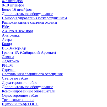
4-7 шлейфов
8-10 шлейфов
Более 16 шлейфов
Дополнительное оборудование
Приборы управления пожаротушением
Радиоканальные системы охраны
Eldes
AX Pro (Hikwision)
Альтоника
Астра
Болид
ВС-Вектор-Ар
Гранит-РА (Сибирский Арсенал)
Лавина
Ладога-РК
РИТМ
Стрелец
Светильники аварийного освещения
Световые табло
Двухсторонние табло
Дополнительное оборудование
Комбинированные оповещатели
Односторонние табло
Тревожные кнопки
Щитки и шкафы ОПС