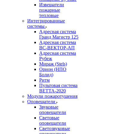
Извещатели
пожарные
тепловые
Интегрированные
системы
Адресная система
Гранд Магистр 125
Адресная система
ВС-ВЕКТОР-АП
Адресная система
Рубеж
Мираж (Stels)
Орион (НПО
Болид)
Ритм
Пультовая система
ВЕТТА-2020
Модули пожаротушения
Оповещатели
Звуковые
оповещатели
Световые
оповещатели
Светозвуковые
оповещатели