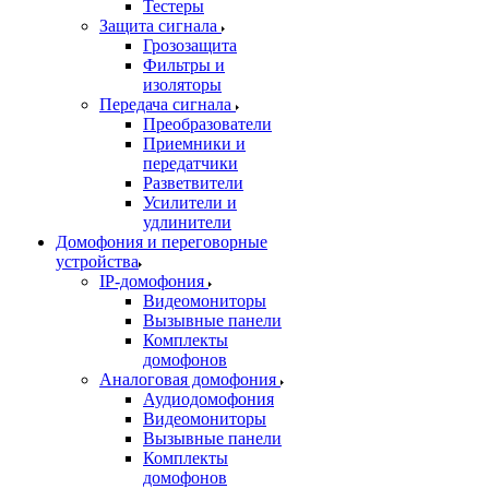
Тестеры
Защита сигнала
Грозозащита
Фильтры и
изоляторы
Передача сигнала
Преобразователи
Приемники и
передатчики
Разветвители
Усилители и
удлинители
Домофония и переговорные
устройства
IP-домофония
Видеомониторы
Вызывные панели
Комплекты
домофонов
Аналоговая домофония
Аудиодомофония
Видеомониторы
Вызывные панели
Комплекты
домофонов