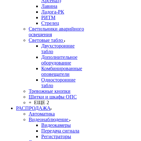
Арсенал)
Лавина
Ладога-РК
РИТМ
Стрелец
Светильники аварийного
освещения
Световые табло
Двухсторонние
табло
Дополнительное
оборудование
Комбинированные
оповещатели
Односторонние
табло
Тревожные кнопки
Щитки и шкафы ОПС
+ ЕЩЕ 2
РАСПРОДАЖА
Автоматика
Видеонаблюдение
Видеокамеры
Передача сигнала
Регистраторы