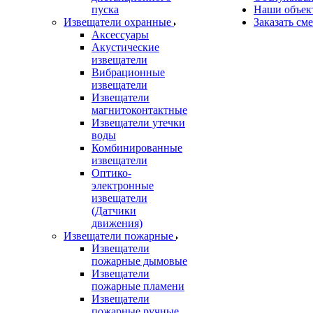
пуска
Наши объек
Извещатели охранные
Заказать см
Аксессуары
Акустические
извещатели
Вибрационные
извещатели
Извещатели
магнитоконтактные
Извещатели утечки
воды
Комбинированные
извещатели
Оптико-
электронные
извещатели
(Датчики
движения)
Извещатели пожарные
Извещатели
пожарные дымовые
Извещатели
пожарные пламени
Извещатели
пожарные ручные