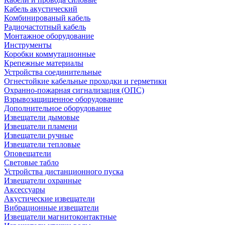
Кабель акустический
Комбинированый кабель
Радиочастотный кабель
Монтажное оборудование
Инструменты
Коробки коммутационные
Крепежные материалы
Устройства соединительные
Огнестойкие кабельные проходки и герметики
Охранно-пожарная сигнализация (ОПС)
Взрывозащищенное оборудование
Дополнительное оборудование
Извещатели дымовые
Извещатели пламени
Извещатели ручные
Извещатели тепловые
Оповещатели
Световые табло
Устройства дистанционного пуска
Извещатели охранные
Аксессуары
Акустические извещатели
Вибрационные извещатели
Извещатели магнитоконтактные