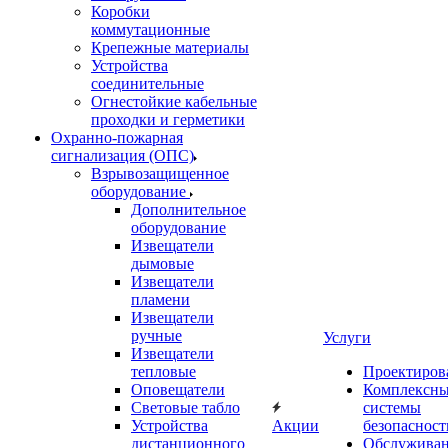
Коробки
коммутационные
Крепежные материалы
Устройства
соединительные
Огнестойкие кабельные
проходки и герметики
Охранно-пожарная
сигнализация (ОПС)
Взрывозащищенное
оборудование
Дополнительное
оборудование
Извещатели
дымовые
Извещатели
пламени
Извещатели
ручные
Услуги
Извещатели
тепловые
Проектиров
Оповещатели
Комплексн
Световые табло
системы
Устройства
Акции
безопасност
дистанционного
Обслужива