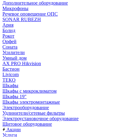
Дополнительное оборудование
Микрофоны
Речевое оповещение ОПС
SONAR RUBEZH
Ария
Болид
Рокот
Орфей
Соната
Усилители
Умный дом
AX PRO Hikvision
Бастион
Livicom
ТЕКО
Шкафы
Шкафы с микроклиматом
Шкафы 19"
Шкафы электромонтажные
Электрооборудование
Удлинители/сетевые фильтры
Электроустановочное оборудование
Щитовое оборудование
Акции
Услуги