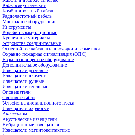
Кабель акустический
Комбинированый кабель
Радиочастотный кабель
Монтажное оборудование
Инструменты
Коробки коммутационные
Крепежные материалы
Устройства соединительные
Огнестойкие кабельные проходки и герметики
Охранно-пожарная сигнализация (ОПС)
Взрывозащищенное оборудование
Дополнительное оборудование
Извещатели дымовые
Извещатели пламени
Извещатели ручные
Извещатели тепловые
Оповещатели
Световые табло
Устройства дистанционного пуска
Извещатели охранные
Аксессуары
Акустические извещатели
Вибрационные извещатели
Извещатели магнитоконтактные