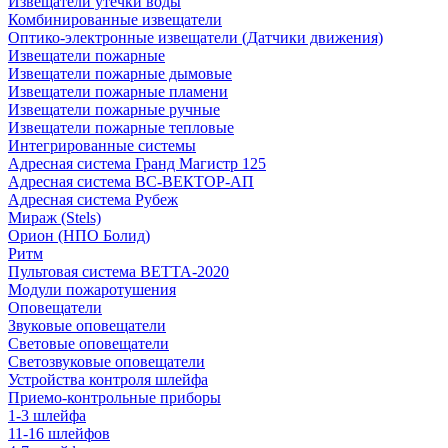
Извещатели утечки воды
Комбинированные извещатели
Оптико-электронные извещатели (Датчики движения)
Извещатели пожарные
Извещатели пожарные дымовые
Извещатели пожарные пламени
Извещатели пожарные ручные
Извещатели пожарные тепловые
Интегрированные системы
Адресная система Гранд Магистр 125
Адресная система ВС-ВЕКТОР-АП
Адресная система Рубеж
Мираж (Stels)
Орион (НПО Болид)
Ритм
Пультовая система ВЕТТА-2020
Модули пожаротушения
Оповещатели
Звуковые оповещатели
Световые оповещатели
Светозвуковые оповещатели
Устройства контроля шлейфа
Приемо-контрольные приборы
1-3 шлейфа
11-16 шлейфов