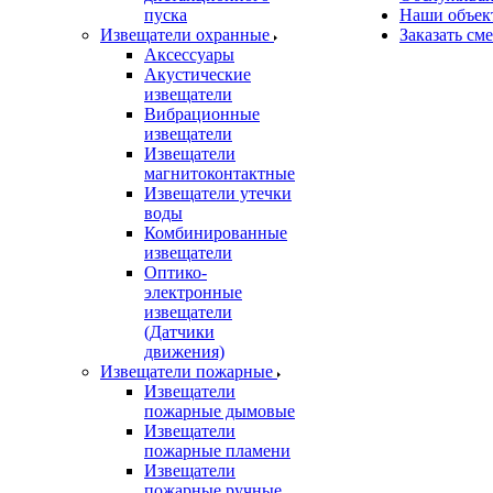
пуска
Наши объек
Извещатели охранные
Заказать см
Аксессуары
Акустические
извещатели
Вибрационные
извещатели
Извещатели
магнитоконтактные
Извещатели утечки
воды
Комбинированные
извещатели
Оптико-
электронные
извещатели
(Датчики
движения)
Извещатели пожарные
Извещатели
пожарные дымовые
Извещатели
пожарные пламени
Извещатели
пожарные ручные