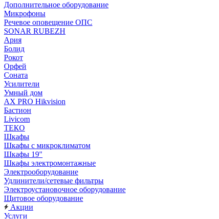
Дополнительное оборудование
Микрофоны
Речевое оповещение ОПС
SONAR RUBEZH
Ария
Болид
Рокот
Орфей
Соната
Усилители
Умный дом
AX PRO Hikvision
Бастион
Livicom
ТЕКО
Шкафы
Шкафы с микроклиматом
Шкафы 19"
Шкафы электромонтажные
Электрооборудование
Удлинители/сетевые фильтры
Электроустановочное оборудование
Щитовое оборудование
Акции
Услуги