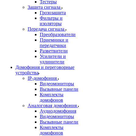
Тестеры
Защита сигнала
Грозозащита
Фильтры и
изоляторы
Передача сигнала
Преобразователи
Приемники и
передатчики
Разветвители
Усилители и
удлинители
Домофония и переговорные
устройства
IP-домофония
Видеомониторы
Вызывные панели
Комплекты
домофонов
Аналоговая домофония
Аудиодомофония
Видеомониторы
Вызывные панели
Комплекты
домофонов