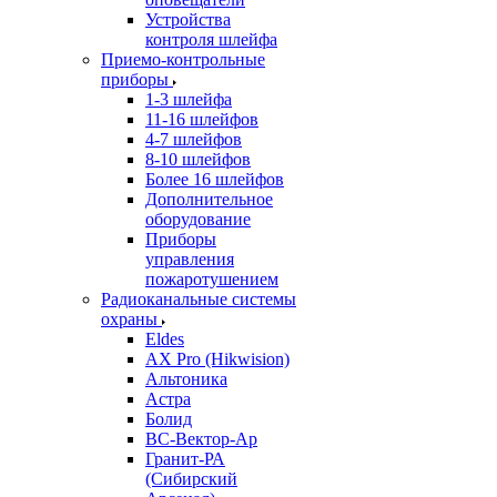
Устройства
контроля шлейфа
Приемо-контрольные
приборы
1-3 шлейфа
11-16 шлейфов
4-7 шлейфов
8-10 шлейфов
Более 16 шлейфов
Дополнительное
оборудование
Приборы
управления
пожаротушением
Радиоканальные системы
охраны
Eldes
AX Pro (Hikwision)
Альтоника
Астра
Болид
ВС-Вектор-Ар
Гранит-РА
(Сибирский