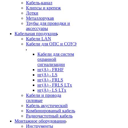
Кабель-канал
Клипсы и крепеж
Лотки
Металлорукав
Трубы для проводки и
аксессуары
Кабельная продукция
Кабели LAN
Кабели для ОПС и СОУЭ
Кабели для систем
охранной
сигнализации
нг(A) - FRHF
нг(A) - LS
нг(А) - FRLS
нг(А) - FRLS LTx
нг(А) - LS LTx
Кабели и провода
силовые
Кабель акустический
Комбинированый кабель
Радиочастотный кабель
Монтажное оборудование
Инструменты