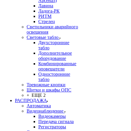
Арсенал)
Лавина
Ладога-РК
РИТМ
Стрелец
Светильники аварийного
освещения
Световые табло
Двухсторонние
табло
Дополнительное
оборудование
Комбинированные
оповещатели
Односторонние
табло
Тревожные кнопки
Щитки и шкафы ОПС
+ ЕЩЕ 2
РАСПРОДАЖА
Автоматика
Видеонаблюдение
Видеокамеры
Передача сигнала
Регистраторы