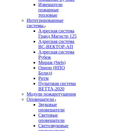
Извещатели
пожарные
тепловые
Интегрированные
системы
Адресная система
Гранд Магистр 125
Адресная система
ВС-ВЕКТОР-АП
Адресная система
Рубеж
Мираж (Stels)
Орион (НПО
Болид)
Ритм
Пультовая система
ВЕТТА-2020
Модули пожаротушения
Оповещатели
Звуковые
оповещатели
Световые
оповещатели
Светозвуковые
оповещатели