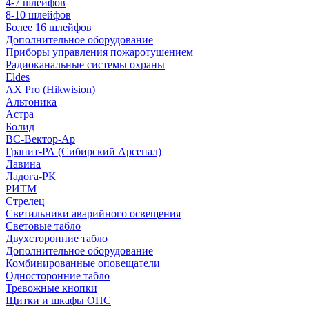
4-7 шлейфов
8-10 шлейфов
Более 16 шлейфов
Дополнительное оборудование
Приборы управления пожаротушением
Радиоканальные системы охраны
Eldes
AX Pro (Hikwision)
Альтоника
Астра
Болид
ВС-Вектор-Ар
Гранит-РА (Сибирский Арсенал)
Лавина
Ладога-РК
РИТМ
Стрелец
Светильники аварийного освещения
Световые табло
Двухсторонние табло
Дополнительное оборудование
Комбинированные оповещатели
Односторонние табло
Тревожные кнопки
Щитки и шкафы ОПС