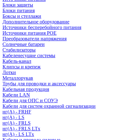
Блоки защиты
Блоки питания
Боксы и стеллажи
Дополнительное оборудование
Источники бесперебойного питания
Источники питания POE
Преобразователи напряжения
Солнечные батареи
Стабилизаторы
Кабеленесущие системы
Кабель-канал
Клипсы и крепеж
Лотки
Металлорукав
Трубы для проводки и аксессуары
Кабельная продукция
Кабели LAN
Кабели для ОПС и СОУЭ
Кабели для систем охранной сигнализации
нг(A) - FRHF
нг(A) - LS
нг(А) - FRLS
нг(А) - FRLS LTx
нг(А) - LS LTx
Кабели и провода силовые