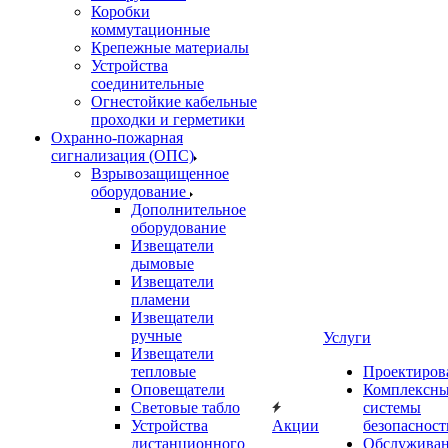
Коробки
коммутационные
Крепежные материалы
Устройства
соединительные
Огнестойкие кабельные
проходки и герметики
Охранно-пожарная
сигнализация (ОПС)
Взрывозащищенное
оборудование
Дополнительное
оборудование
Извещатели
дымовые
Извещатели
пламени
Извещатели
ручные
Услуги
Извещатели
тепловые
Проектиров
Оповещатели
Комплексн
Световые табло
системы
Устройства
Акции
безопасност
дистанционного
Обслужива