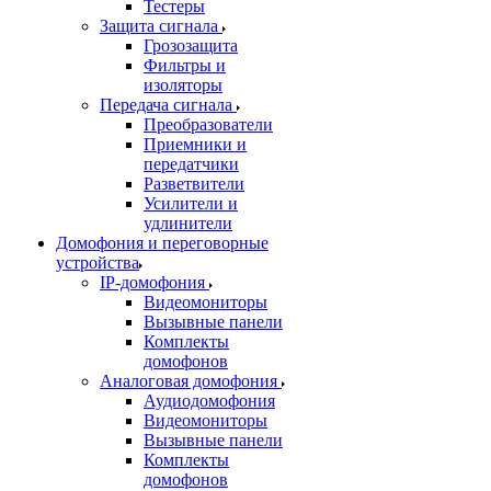
Тестеры
Защита сигнала
Грозозащита
Фильтры и
изоляторы
Передача сигнала
Преобразователи
Приемники и
передатчики
Разветвители
Усилители и
удлинители
Домофония и переговорные
устройства
IP-домофония
Видеомониторы
Вызывные панели
Комплекты
домофонов
Аналоговая домофония
Аудиодомофония
Видеомониторы
Вызывные панели
Комплекты
домофонов