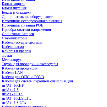
Блоки защиты
Блоки питания
Боксы и стеллажи
Дополнительное оборудование
Источники бесперебойного питания
Источники питания POE
Преобразователи напряжения
Солнечные батареи
Стабилизаторы
Кабеленесущие системы
Кабель-канал
Клипсы и крепеж
Лотки
Металлорукав
Трубы для проводки и аксессуары
Кабельная продукция
Кабели LAN
Кабели для ОПС и СОУЭ
Кабели для систем охранной сигнализации
нг(A) - FRHF
нг(A) - LS
нг(А) - FRLS
нг(А) - FRLS LTx
нг(А) - LS LTx
Кабели и провода силовые