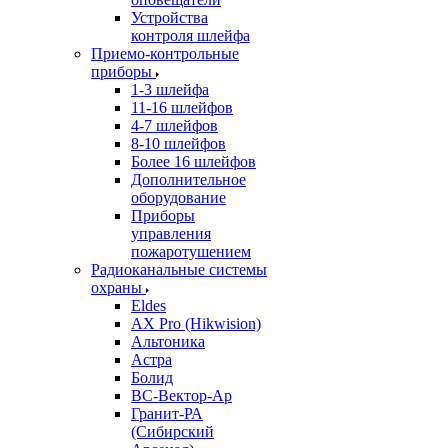
Устройства
контроля шлейфа
Приемо-контрольные
приборы
1-3 шлейфа
11-16 шлейфов
4-7 шлейфов
8-10 шлейфов
Более 16 шлейфов
Дополнительное
оборудование
Приборы
управления
пожаротушением
Радиоканальные системы
охраны
Eldes
AX Pro (Hikwision)
Альтоника
Астра
Болид
ВС-Вектор-Ар
Гранит-РА
(Сибирский