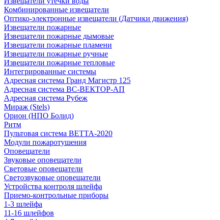
Извещатели утечки воды
Комбинированные извещатели
Оптико-электронные извещатели (Датчики движения)
Извещатели пожарные
Извещатели пожарные дымовые
Извещатели пожарные пламени
Извещатели пожарные ручные
Извещатели пожарные тепловые
Интегрированные системы
Адресная система Гранд Магистр 125
Адресная система ВС-ВЕКТОР-АП
Адресная система Рубеж
Мираж (Stels)
Орион (НПО Болид)
Ритм
Пультовая система ВЕТТА-2020
Модули пожаротушения
Оповещатели
Звуковые оповещатели
Световые оповещатели
Светозвуковые оповещатели
Устройства контроля шлейфа
Приемо-контрольные приборы
1-3 шлейфа
11-16 шлейфов