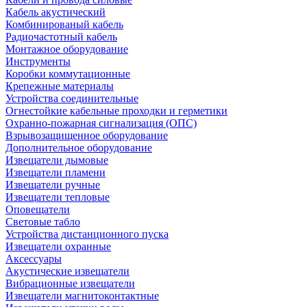
Кабель акустический
Комбинированый кабель
Радиочастотный кабель
Монтажное оборудование
Инструменты
Коробки коммутационные
Крепежные материалы
Устройства соединительные
Огнестойкие кабельные проходки и герметики
Охранно-пожарная сигнализация (ОПС)
Взрывозащищенное оборудование
Дополнительное оборудование
Извещатели дымовые
Извещатели пламени
Извещатели ручные
Извещатели тепловые
Оповещатели
Световые табло
Устройства дистанционного пуска
Извещатели охранные
Аксессуары
Акустические извещатели
Вибрационные извещатели
Извещатели магнитоконтактные