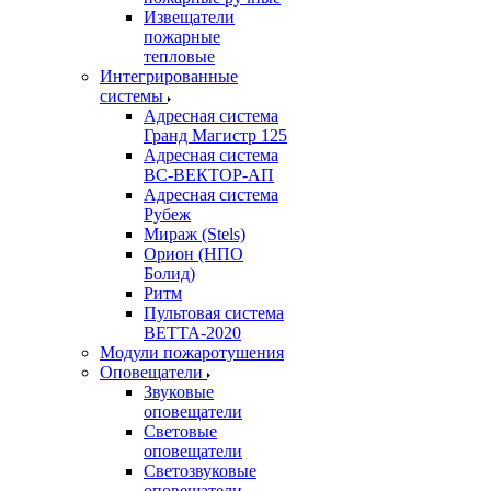
Извещатели
пожарные
тепловые
Интегрированные
системы
Адресная система
Гранд Магистр 125
Адресная система
ВС-ВЕКТОР-АП
Адресная система
Рубеж
Мираж (Stels)
Орион (НПО
Болид)
Ритм
Пультовая система
ВЕТТА-2020
Модули пожаротушения
Оповещатели
Звуковые
оповещатели
Световые
оповещатели
Светозвуковые
оповещатели