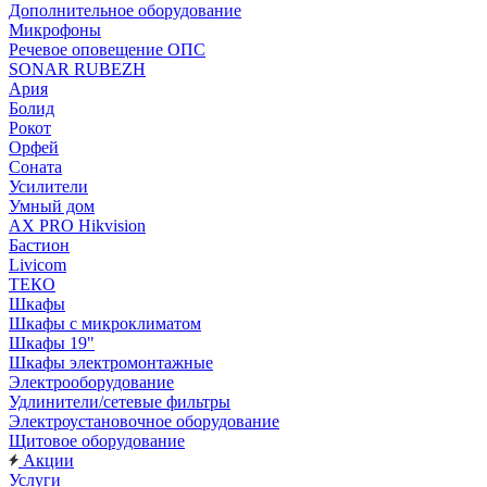
Дополнительное оборудование
Микрофоны
Речевое оповещение ОПС
SONAR RUBEZH
Ария
Болид
Рокот
Орфей
Соната
Усилители
Умный дом
AX PRO Hikvision
Бастион
Livicom
ТЕКО
Шкафы
Шкафы с микроклиматом
Шкафы 19"
Шкафы электромонтажные
Электрооборудование
Удлинители/сетевые фильтры
Электроустановочное оборудование
Щитовое оборудование
Акции
Услуги