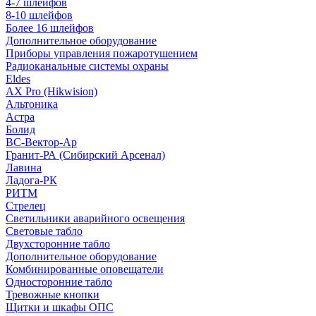
4-7 шлейфов
8-10 шлейфов
Более 16 шлейфов
Дополнительное оборудование
Приборы управления пожаротушением
Радиоканальные системы охраны
Eldes
AX Pro (Hikwision)
Альтоника
Астра
Болид
ВС-Вектор-Ар
Гранит-РА (Сибирский Арсенал)
Лавина
Ладога-РК
РИТМ
Стрелец
Светильники аварийного освещения
Световые табло
Двухсторонние табло
Дополнительное оборудование
Комбинированные оповещатели
Односторонние табло
Тревожные кнопки
Щитки и шкафы ОПС