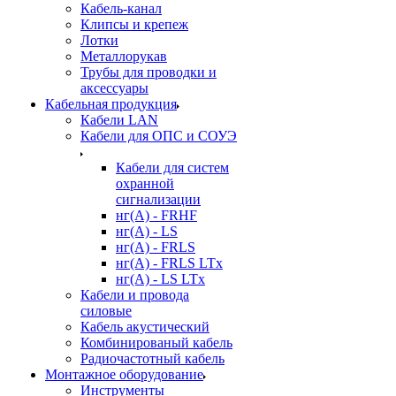
Кабель-канал
Клипсы и крепеж
Лотки
Металлорукав
Трубы для проводки и
аксессуары
Кабельная продукция
Кабели LAN
Кабели для ОПС и СОУЭ
Кабели для систем
охранной
сигнализации
нг(A) - FRHF
нг(A) - LS
нг(А) - FRLS
нг(А) - FRLS LTx
нг(А) - LS LTx
Кабели и провода
силовые
Кабель акустический
Комбинированый кабель
Радиочастотный кабель
Монтажное оборудование
Инструменты