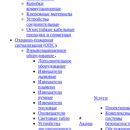
Коробки
коммутационные
Крепежные материалы
Устройства
соединительные
Огнестойкие кабельные
проходки и герметики
Охранно-пожарная
сигнализация (ОПС)
Взрывозащищенное
оборудование
Дополнительное
оборудование
Извещатели
дымовые
Извещатели
пламени
Извещатели
ручные
Услуги
Извещатели
тепловые
Проектиров
Оповещатели
Комплексн
Световые табло
системы
Устройства
Акции
безопасност
дистанционного
Обслужива