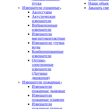
пуска
Наши объек
Извещатели охранные
Заказать см
Аксессуары
Акустические
извещатели
Вибрационные
извещатели
Извещатели
магнитоконтактные
Извещатели утечки
воды
Комбинированные
извещатели
Оптико-
электронные
извещатели
(Датчики
движения)
Извещатели пожарные
Извещатели
пожарные дымовые
Извещатели
пожарные пламени
Извещатели
пожарные ручные