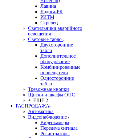
Арсенал)
Лавина
Ладога-РК
РИТМ
Стрелец
Светильники аварийного
освещения
Световые табло
Двухсторонние
табло
Дополнительное
оборудование
Комбинированные
оповещатели
Односторонние
табло
Тревожные кнопки
Щитки и шкафы ОПС
+ ЕЩЕ 2
РАСПРОДАЖА
Автоматика
Видеонаблюдение
Видеокамеры
Передача сигнала
Регистраторы