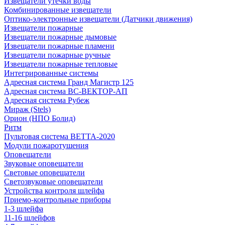
Извещатели утечки воды
Комбинированные извещатели
Оптико-электронные извещатели (Датчики движения)
Извещатели пожарные
Извещатели пожарные дымовые
Извещатели пожарные пламени
Извещатели пожарные ручные
Извещатели пожарные тепловые
Интегрированные системы
Адресная система Гранд Магистр 125
Адресная система ВС-ВЕКТОР-АП
Адресная система Рубеж
Мираж (Stels)
Орион (НПО Болид)
Ритм
Пультовая система ВЕТТА-2020
Модули пожаротушения
Оповещатели
Звуковые оповещатели
Световые оповещатели
Светозвуковые оповещатели
Устройства контроля шлейфа
Приемо-контрольные приборы
1-3 шлейфа
11-16 шлейфов