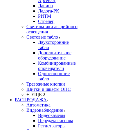
Арсенал)
Лавина
Ладога-РК
РИТМ
Стрелец
Светильники аварийного
освещения
Световые табло
Двухсторонние
табло
Дополнительное
оборудование
Комбинированные
оповещатели
Односторонние
табло
Тревожные кнопки
Щитки и шкафы ОПС
+ ЕЩЕ 2
РАСПРОДАЖА
Автоматика
Видеонаблюдение
Видеокамеры
Передача сигнала
Регистраторы