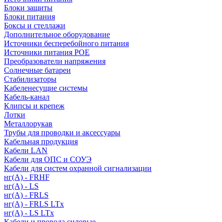
Блоки защиты
Блоки питания
Боксы и стеллажи
Дополнительное оборудование
Источники бесперебойного питания
Источники питания POE
Преобразователи напряжения
Солнечные батареи
Стабилизаторы
Кабеленесущие системы
Кабель-канал
Клипсы и крепеж
Лотки
Металлорукав
Трубы для проводки и аксессуары
Кабельная продукция
Кабели LAN
Кабели для ОПС и СОУЭ
Кабели для систем охранной сигнализации
нг(A) - FRHF
нг(A) - LS
нг(А) - FRLS
нг(А) - FRLS LTx
нг(А) - LS LTx
Кабели и провода силовые