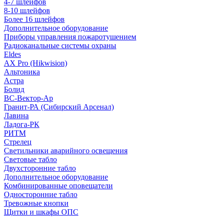
4-7 шлейфов
8-10 шлейфов
Более 16 шлейфов
Дополнительное оборудование
Приборы управления пожаротушением
Радиоканальные системы охраны
Eldes
AX Pro (Hikwision)
Альтоника
Астра
Болид
ВС-Вектор-Ар
Гранит-РА (Сибирский Арсенал)
Лавина
Ладога-РК
РИТМ
Стрелец
Светильники аварийного освещения
Световые табло
Двухсторонние табло
Дополнительное оборудование
Комбинированные оповещатели
Односторонние табло
Тревожные кнопки
Щитки и шкафы ОПС