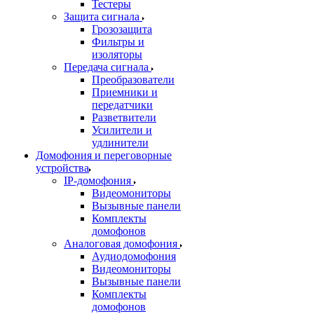
Тестеры
Защита сигнала
Грозозащита
Фильтры и
изоляторы
Передача сигнала
Преобразователи
Приемники и
передатчики
Разветвители
Усилители и
удлинители
Домофония и переговорные
устройства
IP-домофония
Видеомониторы
Вызывные панели
Комплекты
домофонов
Аналоговая домофония
Аудиодомофония
Видеомониторы
Вызывные панели
Комплекты
домофонов