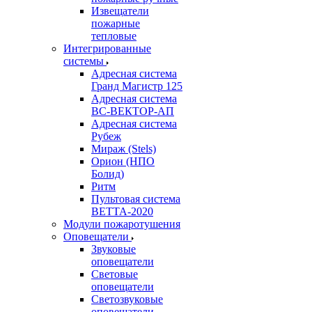
Извещатели
пожарные
тепловые
Интегрированные
системы
Адресная система
Гранд Магистр 125
Адресная система
ВС-ВЕКТОР-АП
Адресная система
Рубеж
Мираж (Stels)
Орион (НПО
Болид)
Ритм
Пультовая система
ВЕТТА-2020
Модули пожаротушения
Оповещатели
Звуковые
оповещатели
Световые
оповещатели
Светозвуковые
оповещатели