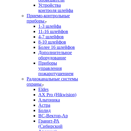
Устройства
контроля шлейфа
Приемо-контрольные
приборы
1-3 шлейфа
11-16 шлейфов
4-7 шлейфов
8-10 шлейфов
Более 16 шлейфов
Дополнительное
оборудование
Приборы
управления
пожаротушением
Радиоканальные системы
охраны
Eldes
AX Pro (Hikwision)
Альтоника
Астра
Болид
ВС-Вектор-Ар
Гранит-РА
(Сибирский