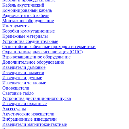
Кабель акустический
Комбинированый кабель
Радиочастотный кабель
Монтажное оборудование
Инструменты
Коробки коммутационные
Крепежные материалы
Устройства соединительные
Огнестойкие кабельные проходки и герметики
Охранно-пожарная сигнализация (ОПС)
Взрывозащищенное оборудование
Дополнительное оборудование
Извещатели дымовые
Извещатели пламени
Извещатели ручные
Извещатели тепловые
Оповещатели
Световые табло
Устройства дистанционного пуска
Извещатели охранные
Аксессуары
Акустические извещатели
Вибрационные извещатели
Извещатели магнитоконтактные