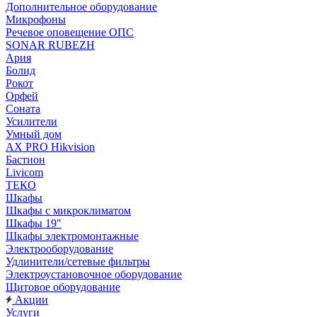
Дополнительное оборудование
Микрофоны
Речевое оповещение ОПС
SONAR RUBEZH
Ария
Болид
Рокот
Орфей
Соната
Усилители
Умный дом
AX PRO Hikvision
Бастион
Livicom
ТЕКО
Шкафы
Шкафы с микроклиматом
Шкафы 19"
Шкафы электромонтажные
Электрооборудование
Удлинители/сетевые фильтры
Электроустановочное оборудование
Щитовое оборудование
Акции
Услуги