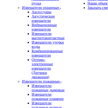
пуска
Наши объек
Извещатели охранные
Заказать см
Аксессуары
Акустические
извещатели
Вибрационные
извещатели
Извещатели
магнитоконтактные
Извещатели утечки
воды
Комбинированные
извещатели
Оптико-
электронные
извещатели
(Датчики
движения)
Извещатели пожарные
Извещатели
пожарные дымовые
Извещатели
пожарные пламени
Извещатели
пожарные ручные