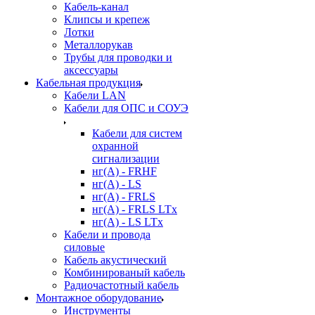
Кабель-канал
Клипсы и крепеж
Лотки
Металлорукав
Трубы для проводки и
аксессуары
Кабельная продукция
Кабели LAN
Кабели для ОПС и СОУЭ
Кабели для систем
охранной
сигнализации
нг(A) - FRHF
нг(A) - LS
нг(А) - FRLS
нг(А) - FRLS LTx
нг(А) - LS LTx
Кабели и провода
силовые
Кабель акустический
Комбинированый кабель
Радиочастотный кабель
Монтажное оборудование
Инструменты