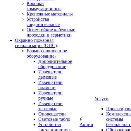
Коробки
коммутационные
Крепежные материалы
Устройства
соединительные
Огнестойкие кабельные
проходки и герметики
Охранно-пожарная
сигнализация (ОПС)
Взрывозащищенное
оборудование
Дополнительное
оборудование
Извещатели
дымовые
Извещатели
пламени
Извещатели
ручные
Услуги
Извещатели
тепловые
Проектиров
Оповещатели
Комплексн
Световые табло
системы
Устройства
Акции
безопасност
дистанционного
Обслужива