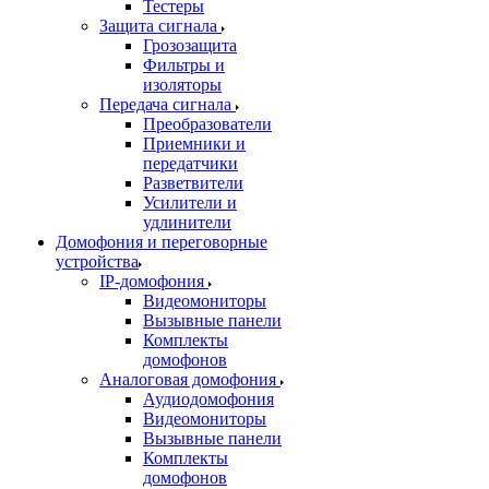
Тестеры
Защита сигнала
Грозозащита
Фильтры и
изоляторы
Передача сигнала
Преобразователи
Приемники и
передатчики
Разветвители
Усилители и
удлинители
Домофония и переговорные
устройства
IP-домофония
Видеомониторы
Вызывные панели
Комплекты
домофонов
Аналоговая домофония
Аудиодомофония
Видеомониторы
Вызывные панели
Комплекты
домофонов