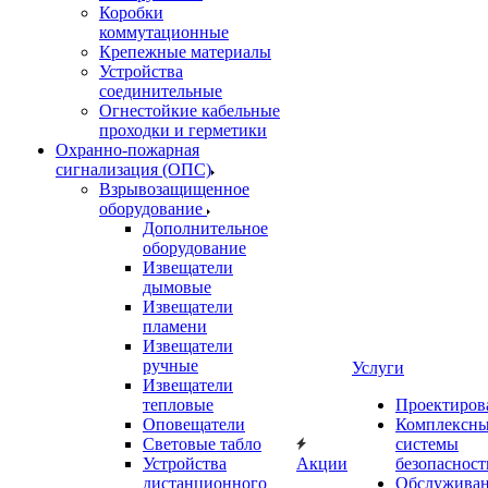
Коробки
коммутационные
Крепежные материалы
Устройства
соединительные
Огнестойкие кабельные
проходки и герметики
Охранно-пожарная
сигнализация (ОПС)
Взрывозащищенное
оборудование
Дополнительное
оборудование
Извещатели
дымовые
Извещатели
пламени
Извещатели
ручные
Услуги
Извещатели
тепловые
Проектиров
Оповещатели
Комплексн
Световые табло
системы
Устройства
Акции
безопасност
дистанционного
Обслужива