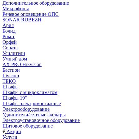
Дополнительное оборудование
Микрофоны
Речевое оповещение ОПС
SONAR RUBEZH
Ария
Болид
Рокот
Орфей
Соната
Усилители
Умный дом
AX PRO Hikvision
Бастион
Livicom
ТЕКО
Шкафы
Шкафы с микроклиматом
Шкафы 19"
Шкафы электромонтажные
Электрооборудование
Удлинители/сетевые фильтры
Электроустановочное оборудование
Щитовое оборудование
Акции
Услуги