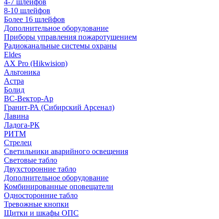
4-7 шлейфов
8-10 шлейфов
Более 16 шлейфов
Дополнительное оборудование
Приборы управления пожаротушением
Радиоканальные системы охраны
Eldes
AX Pro (Hikwision)
Альтоника
Астра
Болид
ВС-Вектор-Ар
Гранит-РА (Сибирский Арсенал)
Лавина
Ладога-РК
РИТМ
Стрелец
Светильники аварийного освещения
Световые табло
Двухсторонние табло
Дополнительное оборудование
Комбинированные оповещатели
Односторонние табло
Тревожные кнопки
Щитки и шкафы ОПС