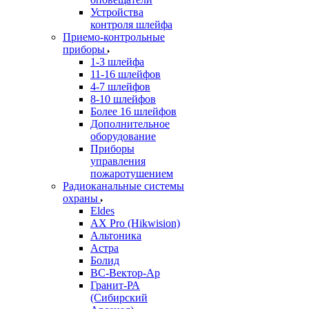
Устройства
контроля шлейфа
Приемо-контрольные
приборы
1-3 шлейфа
11-16 шлейфов
4-7 шлейфов
8-10 шлейфов
Более 16 шлейфов
Дополнительное
оборудование
Приборы
управления
пожаротушением
Радиоканальные системы
охраны
Eldes
AX Pro (Hikwision)
Альтоника
Астра
Болид
ВС-Вектор-Ар
Гранит-РА
(Сибирский