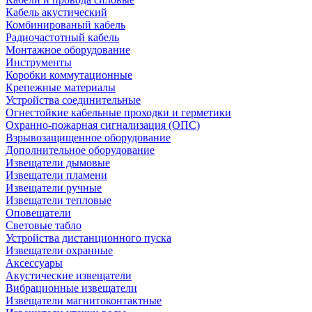
Кабель акустический
Комбинированый кабель
Радиочастотный кабель
Монтажное оборудование
Инструменты
Коробки коммутационные
Крепежные материалы
Устройства соединительные
Огнестойкие кабельные проходки и герметики
Охранно-пожарная сигнализация (ОПС)
Взрывозащищенное оборудование
Дополнительное оборудование
Извещатели дымовые
Извещатели пламени
Извещатели ручные
Извещатели тепловые
Оповещатели
Световые табло
Устройства дистанционного пуска
Извещатели охранные
Аксессуары
Акустические извещатели
Вибрационные извещатели
Извещатели магнитоконтактные