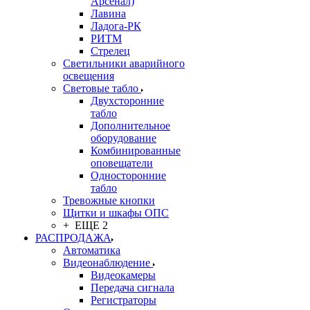
Арсенал)
Лавина
Ладога-РК
РИТМ
Стрелец
Светильники аварийного
освещения
Световые табло
Двухсторонние
табло
Дополнительное
оборудование
Комбинированные
оповещатели
Односторонние
табло
Тревожные кнопки
Щитки и шкафы ОПС
+ ЕЩЕ 2
РАСПРОДАЖА
Автоматика
Видеонаблюдение
Видеокамеры
Передача сигнала
Регистраторы