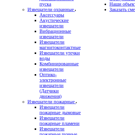
пуска
Наши объек
Извещатели охранные
Заказать см
Аксессуары
Акустические
извещатели
Вибрационные
извещатели
Извещатели
магнитоконтактные
Извещатели утечки
воды
Комбинированные
извещатели
Оптико-
электронные
извещатели
(Датчики
движения)
Извещатели пожарные
Извещатели
пожарные дымовые
Извещатели
пожарные пламени
Извещатели
пожарные ручные