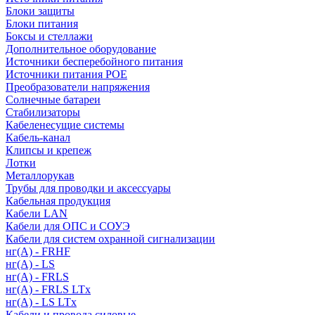
Блоки защиты
Блоки питания
Боксы и стеллажи
Дополнительное оборудование
Источники бесперебойного питания
Источники питания POE
Преобразователи напряжения
Солнечные батареи
Стабилизаторы
Кабеленесущие системы
Кабель-канал
Клипсы и крепеж
Лотки
Металлорукав
Трубы для проводки и аксессуары
Кабельная продукция
Кабели LAN
Кабели для ОПС и СОУЭ
Кабели для систем охранной сигнализации
нг(A) - FRHF
нг(A) - LS
нг(А) - FRLS
нг(А) - FRLS LTx
нг(А) - LS LTx
Кабели и провода силовые