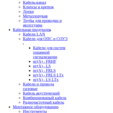
Кабель-канал
Клипсы и крепеж
Лотки
Металлорукав
Трубы для проводки и
аксессуары
Кабельная продукция
Кабели LAN
Кабели для ОПС и СОУЭ
Кабели для систем
охранной
сигнализации
нг(A) - FRHF
нг(A) - LS
нг(А) - FRLS
нг(А) - FRLS LTx
нг(А) - LS LTx
Кабели и провода
силовые
Кабель акустический
Комбинированый кабель
Радиочастотный кабель
Монтажное оборудование
Инструменты