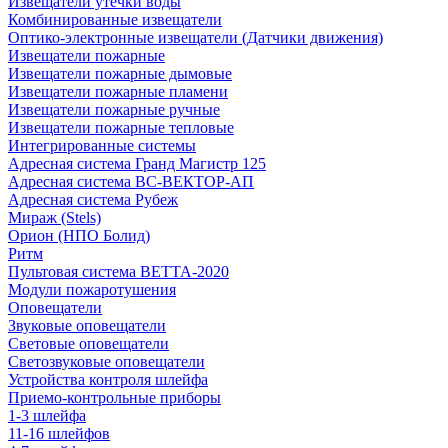
Извещатели утечки воды
Комбинированные извещатели
Оптико-электронные извещатели (Датчики движения)
Извещатели пожарные
Извещатели пожарные дымовые
Извещатели пожарные пламени
Извещатели пожарные ручные
Извещатели пожарные тепловые
Интегрированные системы
Адресная система Гранд Магистр 125
Адресная система ВС-ВЕКТОР-АП
Адресная система Рубеж
Мираж (Stels)
Орион (НПО Болид)
Ритм
Пультовая система ВЕТТА-2020
Модули пожаротушения
Оповещатели
Звуковые оповещатели
Световые оповещатели
Светозвуковые оповещатели
Устройства контроля шлейфа
Приемо-контрольные приборы
1-3 шлейфа
11-16 шлейфов