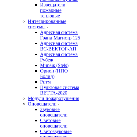
Извещатели
пожарные
тепловые
Интегрированные
системы
Адресная система
Гранд Магистр 125
Адресная система
ВС-ВЕКТОР-АП
Адресная система
Рубеж
Мираж (Stels)
Орион (НПО
Болид)
Ритм
Пультовая система
ВЕТТА-2020
Модули пожаротушения
Оповещатели
Звуковые
оповещатели
Световые
оповещатели
Светозвуковые
оповещатели