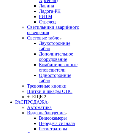
Арсенал)
Лавина
Ладога-РК
РИТМ
Стрелец
Светильники аварийного
освещения
Световые табло
Двухсторонние
табло
Дополнительное
оборудование
Комбинированные
оповещатели
Односторонние
табло
Тревожные кнопки
Щитки и шкафы ОПС
+ ЕЩЕ 2
РАСПРОДАЖА
Автоматика
Видеонаблюдение
Видеокамеры
Передача сигнала
Регистраторы