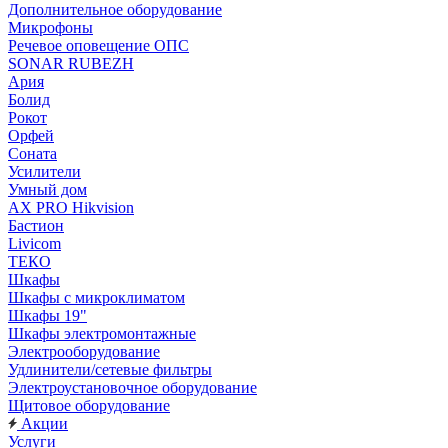
Дополнительное оборудование
Микрофоны
Речевое оповещение ОПС
SONAR RUBEZH
Ария
Болид
Рокот
Орфей
Соната
Усилители
Умный дом
AX PRO Hikvision
Бастион
Livicom
ТЕКО
Шкафы
Шкафы с микроклиматом
Шкафы 19"
Шкафы электромонтажные
Электрооборудование
Удлинители/сетевые фильтры
Электроустановочное оборудование
Щитовое оборудование
Акции
Услуги