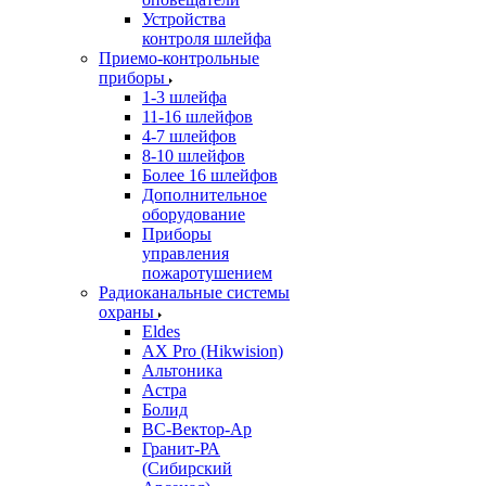
Устройства
контроля шлейфа
Приемо-контрольные
приборы
1-3 шлейфа
11-16 шлейфов
4-7 шлейфов
8-10 шлейфов
Более 16 шлейфов
Дополнительное
оборудование
Приборы
управления
пожаротушением
Радиоканальные системы
охраны
Eldes
AX Pro (Hikwision)
Альтоника
Астра
Болид
ВС-Вектор-Ар
Гранит-РА
(Сибирский