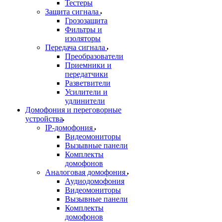
Тестеры
Защита сигнала
Грозозащита
Фильтры и
изоляторы
Передача сигнала
Преобразователи
Приемники и
передатчики
Разветвители
Усилители и
удлинители
Домофония и переговорные
устройства
IP-домофония
Видеомониторы
Вызывные панели
Комплекты
домофонов
Аналоговая домофония
Аудиодомофония
Видеомониторы
Вызывные панели
Комплекты
домофонов