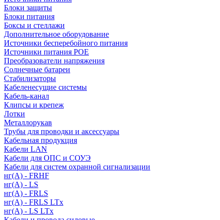
Блоки защиты
Блоки питания
Боксы и стеллажи
Дополнительное оборудование
Источники бесперебойного питания
Источники питания POE
Преобразователи напряжения
Солнечные батареи
Стабилизаторы
Кабеленесущие системы
Кабель-канал
Клипсы и крепеж
Лотки
Металлорукав
Трубы для проводки и аксессуары
Кабельная продукция
Кабели LAN
Кабели для ОПС и СОУЭ
Кабели для систем охранной сигнализации
нг(A) - FRHF
нг(A) - LS
нг(А) - FRLS
нг(А) - FRLS LTx
нг(А) - LS LTx
Кабели и провода силовые