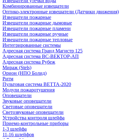
Извещатели утечки воды
Комбинированные извещатели
Оптико-электронные извещатели (Датчики движения)
Извещатели пожарные
Извещатели пожарные дымовые
Извещатели пожарные пламени
Извещатели пожарные ручные
Извещатели пожарные тепловые
Интегрированные системы
Адресная система Гранд Магистр 125
Адресная система ВС-ВЕКТОР-АП
Адресная система Рубеж
Мираж (Stels)
Орион (НПО Болид)
Ритм
Пультовая система ВЕТТА-2020
Модули пожаротушения
Оповещатели
Звуковые оповещатели
Световые оповещатели
Светозвуковые оповещатели
Устройства контроля шлейфа
Приемо-контрольные приборы
1-3 шлейфа
11-16 шлейфов