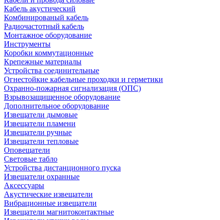
Кабель акустический
Комбинированый кабель
Радиочастотный кабель
Монтажное оборудование
Инструменты
Коробки коммутационные
Крепежные материалы
Устройства соединительные
Огнестойкие кабельные проходки и герметики
Охранно-пожарная сигнализация (ОПС)
Взрывозащищенное оборудование
Дополнительное оборудование
Извещатели дымовые
Извещатели пламени
Извещатели ручные
Извещатели тепловые
Оповещатели
Световые табло
Устройства дистанционного пуска
Извещатели охранные
Аксессуары
Акустические извещатели
Вибрационные извещатели
Извещатели магнитоконтактные