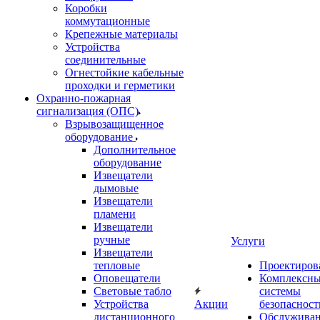
Коробки
коммутационные
Крепежные материалы
Устройства
соединительные
Огнестойкие кабельные
проходки и герметики
Охранно-пожарная
сигнализация (ОПС)
Взрывозащищенное
оборудование
Дополнительное
оборудование
Извещатели
дымовые
Извещатели
пламени
Извещатели
ручные
Услуги
Извещатели
тепловые
Проектиров
Оповещатели
Комплексн
Световые табло
системы
Устройства
Акции
безопасност
дистанционного
Обслужива