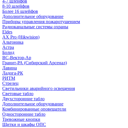
4-7 шлейфов
8-10 шлейфов
Более 16 шлейфов
Дополнительное оборудование
Приборы управления пожаротушением
Радиоканальные системы охраны
Eldes
AX Pro (Hikwision)
Альтоника
Астра
Болид
ВС-Вектор-Ар
Гранит-РА (Сибирский Арсенал)
Лавина
Ладога-РК
РИТМ
Стрелец
Светильники аварийного освещения
Световые табло
Двухсторонние табло
Дополнительное оборудование
Комбинированные оповещатели
Односторонние табло
Тревожные кнопки
Щитки и шкафы ОПС