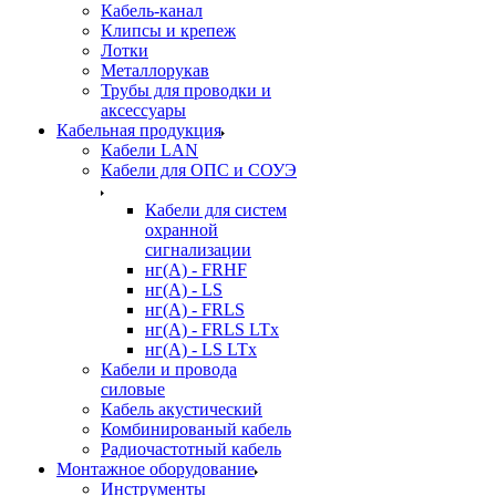
Кабель-канал
Клипсы и крепеж
Лотки
Металлорукав
Трубы для проводки и
аксессуары
Кабельная продукция
Кабели LAN
Кабели для ОПС и СОУЭ
Кабели для систем
охранной
сигнализации
нг(A) - FRHF
нг(A) - LS
нг(А) - FRLS
нг(А) - FRLS LTx
нг(А) - LS LTx
Кабели и провода
силовые
Кабель акустический
Комбинированый кабель
Радиочастотный кабель
Монтажное оборудование
Инструменты