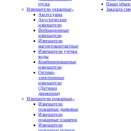
пуска
Наши объек
Извещатели охранные
Заказать см
Аксессуары
Акустические
извещатели
Вибрационные
извещатели
Извещатели
магнитоконтактные
Извещатели утечки
воды
Комбинированные
извещатели
Оптико-
электронные
извещатели
(Датчики
движения)
Извещатели пожарные
Извещатели
пожарные дымовые
Извещатели
пожарные пламени
Извещатели
пожарные ручные