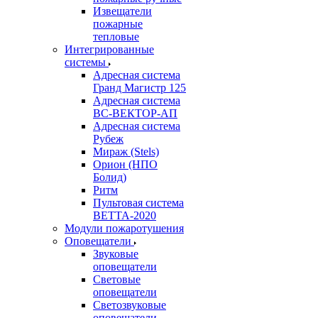
Извещатели
пожарные
тепловые
Интегрированные
системы
Адресная система
Гранд Магистр 125
Адресная система
ВС-ВЕКТОР-АП
Адресная система
Рубеж
Мираж (Stels)
Орион (НПО
Болид)
Ритм
Пультовая система
ВЕТТА-2020
Модули пожаротушения
Оповещатели
Звуковые
оповещатели
Световые
оповещатели
Светозвуковые
оповещатели