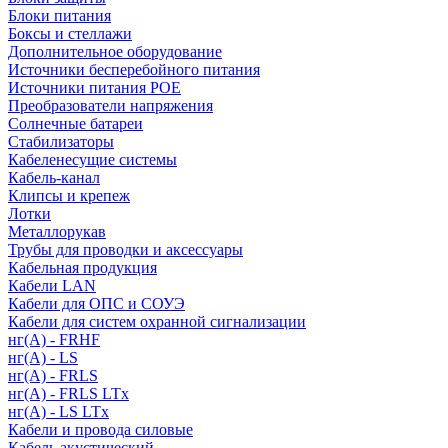
Блоки питания
Боксы и стеллажи
Дополнительное оборудование
Источники бесперебойного питания
Источники питания POE
Преобразователи напряжения
Солнечные батареи
Стабилизаторы
Кабеленесущие системы
Кабель-канал
Клипсы и крепеж
Лотки
Металлорукав
Трубы для проводки и аксессуары
Кабельная продукция
Кабели LAN
Кабели для ОПС и СОУЭ
Кабели для систем охранной сигнализации
нг(A) - FRHF
нг(A) - LS
нг(А) - FRLS
нг(А) - FRLS LTx
нг(А) - LS LTx
Кабели и провода силовые
Кабель акустический