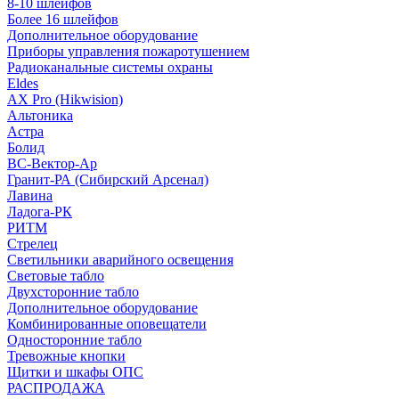
8-10 шлейфов
Более 16 шлейфов
Дополнительное оборудование
Приборы управления пожаротушением
Радиоканальные системы охраны
Eldes
AX Pro (Hikwision)
Альтоника
Астра
Болид
ВС-Вектор-Ар
Гранит-РА (Сибирский Арсенал)
Лавина
Ладога-РК
РИТМ
Стрелец
Светильники аварийного освещения
Световые табло
Двухсторонние табло
Дополнительное оборудование
Комбинированные оповещатели
Односторонние табло
Тревожные кнопки
Щитки и шкафы ОПС
РАСПРОДАЖА