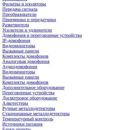
Фильтры и изоляторы
Передача сигнала
Преобразователи
Приемники и передатчики
Разветвители
Усилители и удлинители
Домофония и переговорные устройства
IP-домофония
Видеомониторы
Вызывные панели
Комплекты домофонов
Аналоговая домофония
Аудиодомофония
Видеомониторы
Вызывные панели
Комплекты домофонов
Дополнительное оборудование
Переговорные устройства
Досмотровое оборудование
Алкотестеры
Ручные металлодетекторы
Стационарные металлодетекторы
Температурный контроль
Источники питания
Блоки защиты