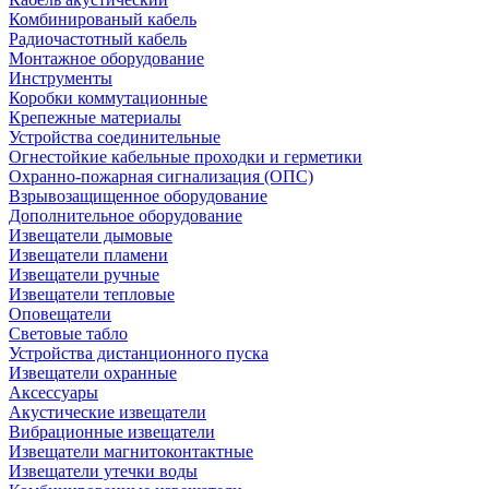
Комбинированый кабель
Радиочастотный кабель
Монтажное оборудование
Инструменты
Коробки коммутационные
Крепежные материалы
Устройства соединительные
Огнестойкие кабельные проходки и герметики
Охранно-пожарная сигнализация (ОПС)
Взрывозащищенное оборудование
Дополнительное оборудование
Извещатели дымовые
Извещатели пламени
Извещатели ручные
Извещатели тепловые
Оповещатели
Световые табло
Устройства дистанционного пуска
Извещатели охранные
Аксессуары
Акустические извещатели
Вибрационные извещатели
Извещатели магнитоконтактные
Извещатели утечки воды