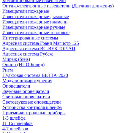
Комбинированные извещатели
Оптико-электронные извещатели (Датчики движения)
Извещатели пожарные
Извещатели пожарные дымовые
Извещатели пожарные пламени
Извещатели пожарные ручные
Извещатели пожарные тепловые
Интегрированные системы
Адресная система Гранд Магистр 125
Адресная система ВС-ВЕКТОР-АП
Адресная система Рубеж
Мираж (Stels)
Орион (НПО Болид)
Ритм
Пультовая система ВЕТТА-2020
Модули пожаротушения
Оповещатели
Звуковые оповещатели
Световые оповещатели
Светозвуковые оповещатели
Устройства контроля шлейфа
Приемо-контрольные приборы
1-3 шлейфа
11-16 шлейфов
4-7 шлейфов