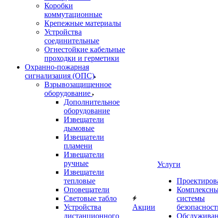
Коробки
коммутационные
Крепежные материалы
Устройства
соединительные
Огнестойкие кабельные
проходки и герметики
Охранно-пожарная
сигнализация (ОПС)
Взрывозащищенное
оборудование
Дополнительное
оборудование
Извещатели
дымовые
Извещатели
пламени
Извещатели
ручные
Услуги
Извещатели
тепловые
Проектиров
Оповещатели
Комплексн
Световые табло
системы
Устройства
Акции
безопасност
дистанционного
Обслужива