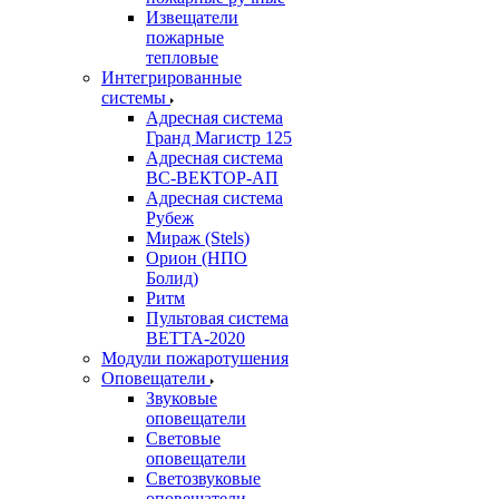
Извещатели
пожарные
тепловые
Интегрированные
системы
Адресная система
Гранд Магистр 125
Адресная система
ВС-ВЕКТОР-АП
Адресная система
Рубеж
Мираж (Stels)
Орион (НПО
Болид)
Ритм
Пультовая система
ВЕТТА-2020
Модули пожаротушения
Оповещатели
Звуковые
оповещатели
Световые
оповещатели
Светозвуковые
оповещатели