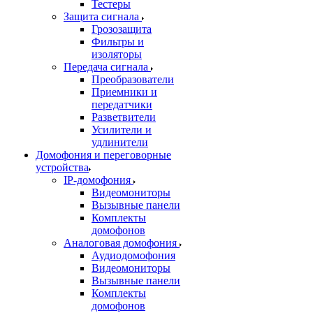
Тестеры
Защита сигнала
Грозозащита
Фильтры и
изоляторы
Передача сигнала
Преобразователи
Приемники и
передатчики
Разветвители
Усилители и
удлинители
Домофония и переговорные
устройства
IP-домофония
Видеомониторы
Вызывные панели
Комплекты
домофонов
Аналоговая домофония
Аудиодомофония
Видеомониторы
Вызывные панели
Комплекты
домофонов