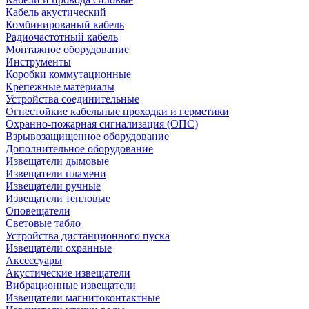
Кабель акустический
Комбинированый кабель
Радиочастотный кабель
Монтажное оборудование
Инструменты
Коробки коммутационные
Крепежные материалы
Устройства соединительные
Огнестойкие кабельные проходки и герметики
Охранно-пожарная сигнализация (ОПС)
Взрывозащищенное оборудование
Дополнительное оборудование
Извещатели дымовые
Извещатели пламени
Извещатели ручные
Извещатели тепловые
Оповещатели
Световые табло
Устройства дистанционного пуска
Извещатели охранные
Аксессуары
Акустические извещатели
Вибрационные извещатели
Извещатели магнитоконтактные