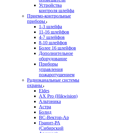
Устройства
контроля шлейфа
Приемо-контрольные
приборы
1-3 шлейфа
11-16 шлейфов
4-7 шлейфов
8-10 шлейфов
Более 16 шлейфов
Дополнительное
оборудование
Приборы
управления
пожаротушением
Радиоканальные системы
охраны
Eldes
AX Pro (Hikwision)
Альтоника
Астра
Болид
ВС-Вектор-Ар
Гранит-РА
(Сибирский