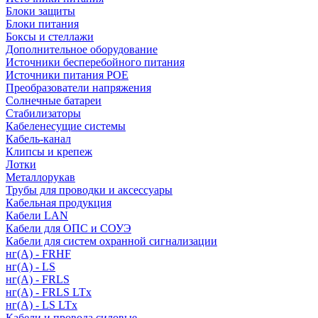
Блоки защиты
Блоки питания
Боксы и стеллажи
Дополнительное оборудование
Источники бесперебойного питания
Источники питания POE
Преобразователи напряжения
Солнечные батареи
Стабилизаторы
Кабеленесущие системы
Кабель-канал
Клипсы и крепеж
Лотки
Металлорукав
Трубы для проводки и аксессуары
Кабельная продукция
Кабели LAN
Кабели для ОПС и СОУЭ
Кабели для систем охранной сигнализации
нг(A) - FRHF
нг(A) - LS
нг(А) - FRLS
нг(А) - FRLS LTx
нг(А) - LS LTx
Кабели и провода силовые