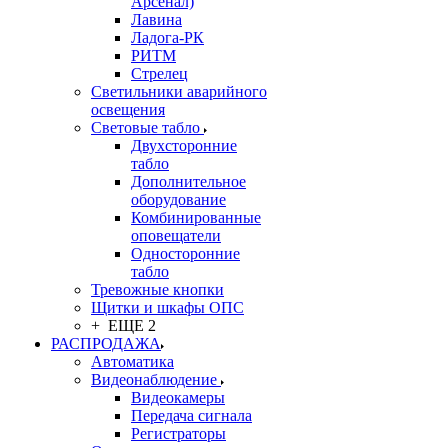
Арсенал)
Лавина
Ладога-РК
РИТМ
Стрелец
Светильники аварийного
освещения
Световые табло
Двухсторонние
табло
Дополнительное
оборудование
Комбинированные
оповещатели
Односторонние
табло
Тревожные кнопки
Щитки и шкафы ОПС
+ ЕЩЕ 2
РАСПРОДАЖА
Автоматика
Видеонаблюдение
Видеокамеры
Передача сигнала
Регистраторы