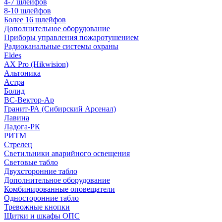
4-7 шлейфов
8-10 шлейфов
Более 16 шлейфов
Дополнительное оборудование
Приборы управления пожаротушением
Радиоканальные системы охраны
Eldes
AX Pro (Hikwision)
Альтоника
Астра
Болид
ВС-Вектор-Ар
Гранит-РА (Сибирский Арсенал)
Лавина
Ладога-РК
РИТМ
Стрелец
Светильники аварийного освещения
Световые табло
Двухсторонние табло
Дополнительное оборудование
Комбинированные оповещатели
Односторонние табло
Тревожные кнопки
Щитки и шкафы ОПС