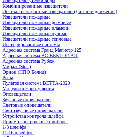
Извещатели утечки воды
Комбинированные извещатели
Оптико-электронные извещатели (Датчики движения)
Извещатели пожарные
Извещатели пожарные дымовые
Извещатели пожарные пламени
Извещатели пожарные ручные
Извещатели пожарные тепловые
Интегрированные системы
Адресная система Гранд Магистр 125
Адресная система ВС-ВЕКТОР-АП
Адресная система Рубеж
Мираж (Stels)
Орион (НПО Болид)
Ритм
Пультовая система ВЕТТА-2020
Модули пожаротушения
Оповещатели
Звуковые оповещатели
Световые оповещатели
Светозвуковые оповещатели
Устройства контроля шлейфа
Приемо-контрольные приборы
1-3 шлейфа
11-16 шлейфов