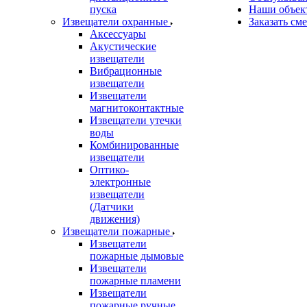
пуска
Наши объек
Извещатели охранные
Заказать см
Аксессуары
Акустические
извещатели
Вибрационные
извещатели
Извещатели
магнитоконтактные
Извещатели утечки
воды
Комбинированные
извещатели
Оптико-
электронные
извещатели
(Датчики
движения)
Извещатели пожарные
Извещатели
пожарные дымовые
Извещатели
пожарные пламени
Извещатели
пожарные ручные