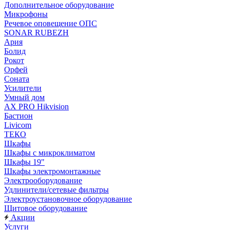
Дополнительное оборудование
Микрофоны
Речевое оповещение ОПС
SONAR RUBEZH
Ария
Болид
Рокот
Орфей
Соната
Усилители
Умный дом
AX PRO Hikvision
Бастион
Livicom
ТЕКО
Шкафы
Шкафы с микроклиматом
Шкафы 19"
Шкафы электромонтажные
Электрооборудование
Удлинители/сетевые фильтры
Электроустановочное оборудование
Щитовое оборудование
Акции
Услуги