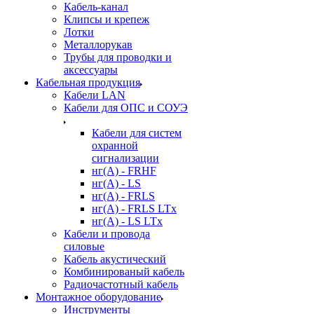
Кабель-канал
Клипсы и крепеж
Лотки
Металлорукав
Трубы для проводки и
аксессуары
Кабельная продукция
Кабели LAN
Кабели для ОПС и СОУЭ
Кабели для систем
охранной
сигнализации
нг(A) - FRHF
нг(A) - LS
нг(А) - FRLS
нг(А) - FRLS LTx
нг(А) - LS LTx
Кабели и провода
силовые
Кабель акустический
Комбинированый кабель
Радиочастотный кабель
Монтажное оборудование
Инструменты