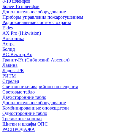
8-10 шлейфов
Более 16 шлейфов
Дополнительное оборудование
Приборы управления пожаротушением
Радиоканальные системы охраны
Eldes
AX Pro (Hikwision)
Альтоника
Астра
Болид
ВС-Вектор-Ар
Гранит-РА (Сибирский Арсенал)
Лавина
Ладога-РК
РИТМ
Стрелец
Светильники аварийного освещения
Световые табло
Двухсторонние табло
Дополнительное оборудование
Комбинированные оповещатели
Односторонние табло
Тревожные кнопки
Щитки и шкафы ОПС
РАСПРОДАЖА