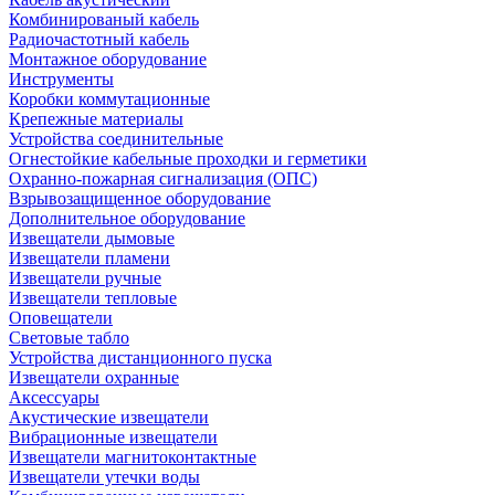
Комбинированый кабель
Радиочастотный кабель
Монтажное оборудование
Инструменты
Коробки коммутационные
Крепежные материалы
Устройства соединительные
Огнестойкие кабельные проходки и герметики
Охранно-пожарная сигнализация (ОПС)
Взрывозащищенное оборудование
Дополнительное оборудование
Извещатели дымовые
Извещатели пламени
Извещатели ручные
Извещатели тепловые
Оповещатели
Световые табло
Устройства дистанционного пуска
Извещатели охранные
Аксессуары
Акустические извещатели
Вибрационные извещатели
Извещатели магнитоконтактные
Извещатели утечки воды