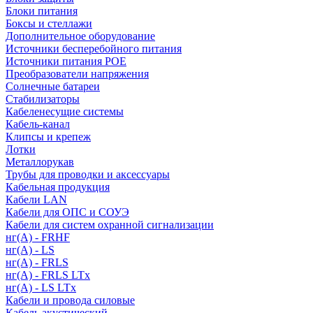
Блоки питания
Боксы и стеллажи
Дополнительное оборудование
Источники бесперебойного питания
Источники питания POE
Преобразователи напряжения
Солнечные батареи
Стабилизаторы
Кабеленесущие системы
Кабель-канал
Клипсы и крепеж
Лотки
Металлорукав
Трубы для проводки и аксессуары
Кабельная продукция
Кабели LAN
Кабели для ОПС и СОУЭ
Кабели для систем охранной сигнализации
нг(A) - FRHF
нг(A) - LS
нг(А) - FRLS
нг(А) - FRLS LTx
нг(А) - LS LTx
Кабели и провода силовые
Кабель акустический