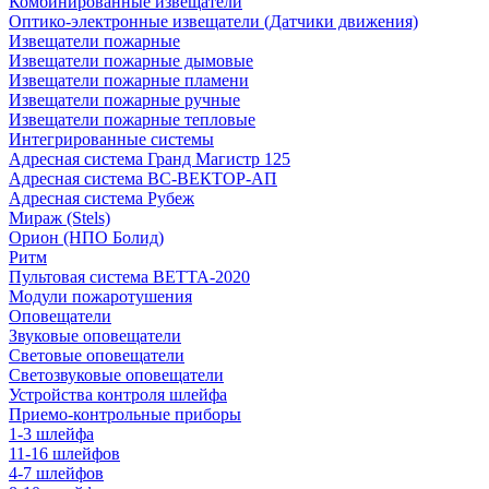
Комбинированные извещатели
Оптико-электронные извещатели (Датчики движения)
Извещатели пожарные
Извещатели пожарные дымовые
Извещатели пожарные пламени
Извещатели пожарные ручные
Извещатели пожарные тепловые
Интегрированные системы
Адресная система Гранд Магистр 125
Адресная система ВС-ВЕКТОР-АП
Адресная система Рубеж
Мираж (Stels)
Орион (НПО Болид)
Ритм
Пультовая система ВЕТТА-2020
Модули пожаротушения
Оповещатели
Звуковые оповещатели
Световые оповещатели
Светозвуковые оповещатели
Устройства контроля шлейфа
Приемо-контрольные приборы
1-3 шлейфа
11-16 шлейфов
4-7 шлейфов