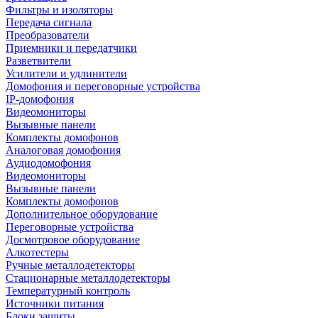
Фильтры и изоляторы
Передача сигнала
Преобразователи
Приемники и передатчики
Разветвители
Усилители и удлинители
Домофония и переговорные устройства
IP-домофония
Видеомониторы
Вызывные панели
Комплекты домофонов
Аналоговая домофония
Аудиодомофония
Видеомониторы
Вызывные панели
Комплекты домофонов
Дополнительное оборудование
Переговорные устройства
Досмотровое оборудование
Алкотестеры
Ручные металлодетекторы
Стационарные металлодетекторы
Температурный контроль
Источники питания
Блоки защиты