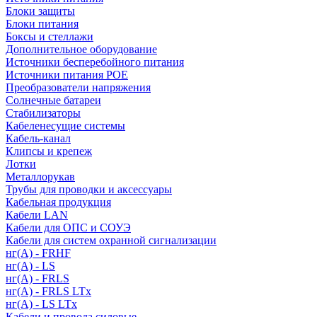
Блоки защиты
Блоки питания
Боксы и стеллажи
Дополнительное оборудование
Источники бесперебойного питания
Источники питания POE
Преобразователи напряжения
Солнечные батареи
Стабилизаторы
Кабеленесущие системы
Кабель-канал
Клипсы и крепеж
Лотки
Металлорукав
Трубы для проводки и аксессуары
Кабельная продукция
Кабели LAN
Кабели для ОПС и СОУЭ
Кабели для систем охранной сигнализации
нг(A) - FRHF
нг(A) - LS
нг(А) - FRLS
нг(А) - FRLS LTx
нг(А) - LS LTx
Кабели и провода силовые