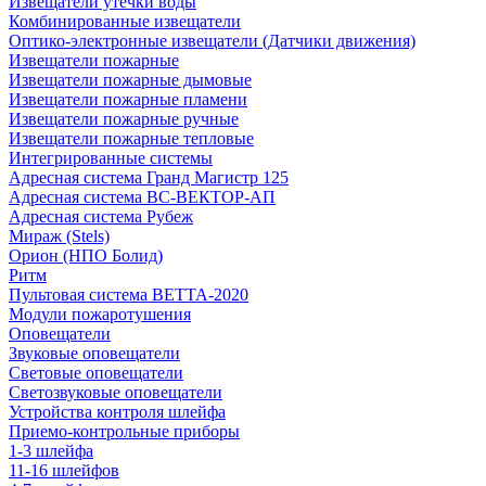
Извещатели утечки воды
Комбинированные извещатели
Оптико-электронные извещатели (Датчики движения)
Извещатели пожарные
Извещатели пожарные дымовые
Извещатели пожарные пламени
Извещатели пожарные ручные
Извещатели пожарные тепловые
Интегрированные системы
Адресная система Гранд Магистр 125
Адресная система ВС-ВЕКТОР-АП
Адресная система Рубеж
Мираж (Stels)
Орион (НПО Болид)
Ритм
Пультовая система ВЕТТА-2020
Модули пожаротушения
Оповещатели
Звуковые оповещатели
Световые оповещатели
Светозвуковые оповещатели
Устройства контроля шлейфа
Приемо-контрольные приборы
1-3 шлейфа
11-16 шлейфов