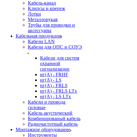
Кабель-канал
Клипсы и крепеж
Лотки
Металлорукав
Трубы для проводки и
аксессуары
Кабельная продукция
Кабели LAN
Кабели для ОПС и СОУЭ
Кабели для систем
охранной
сигнализации
нг(A) - FRHF
нг(A) - LS
нг(А) - FRLS
нг(А) - FRLS LTx
нг(А) - LS LTx
Кабели и провода
силовые
Кабель акустический
Комбинированый кабель
Радиочастотный кабель
Монтажное оборудование
Инструменты