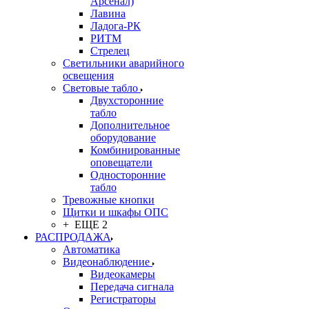
Арсенал)
Лавина
Ладога-РК
РИТМ
Стрелец
Светильники аварийного
освещения
Световые табло
Двухсторонние
табло
Дополнительное
оборудование
Комбинированные
оповещатели
Односторонние
табло
Тревожные кнопки
Щитки и шкафы ОПС
+ ЕЩЕ 2
РАСПРОДАЖА
Автоматика
Видеонаблюдение
Видеокамеры
Передача сигнала
Регистраторы