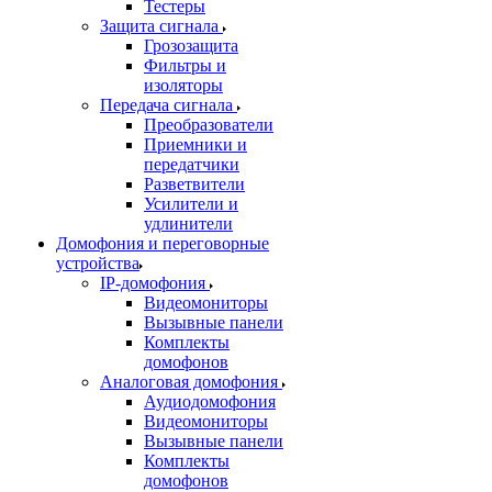
Тестеры
Защита сигнала
Грозозащита
Фильтры и
изоляторы
Передача сигнала
Преобразователи
Приемники и
передатчики
Разветвители
Усилители и
удлинители
Домофония и переговорные
устройства
IP-домофония
Видеомониторы
Вызывные панели
Комплекты
домофонов
Аналоговая домофония
Аудиодомофония
Видеомониторы
Вызывные панели
Комплекты
домофонов