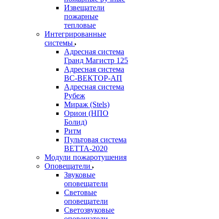
Извещатели
пожарные
тепловые
Интегрированные
системы
Адресная система
Гранд Магистр 125
Адресная система
ВС-ВЕКТОР-АП
Адресная система
Рубеж
Мираж (Stels)
Орион (НПО
Болид)
Ритм
Пультовая система
ВЕТТА-2020
Модули пожаротушения
Оповещатели
Звуковые
оповещатели
Световые
оповещатели
Светозвуковые
оповещатели