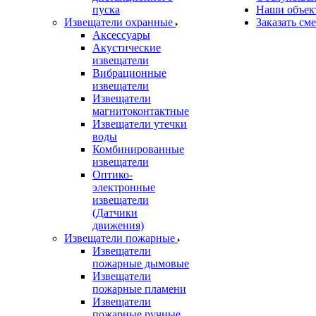
пуска
Наши объек
Извещатели охранные
Заказать см
Аксессуары
Акустические
извещатели
Вибрационные
извещатели
Извещатели
магнитоконтактные
Извещатели утечки
воды
Комбинированные
извещатели
Оптико-
электронные
извещатели
(Датчики
движения)
Извещатели пожарные
Извещатели
пожарные дымовые
Извещатели
пожарные пламени
Извещатели
пожарные ручные