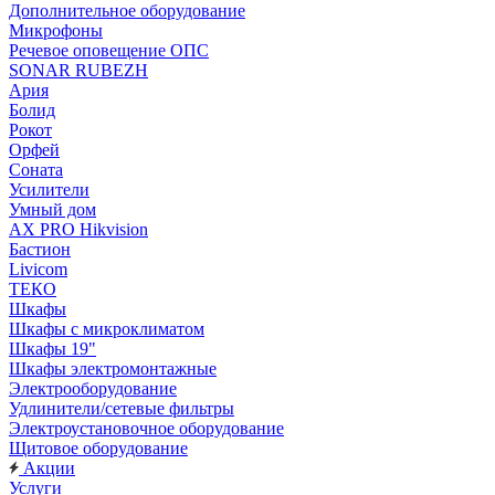
Дополнительное оборудование
Микрофоны
Речевое оповещение ОПС
SONAR RUBEZH
Ария
Болид
Рокот
Орфей
Соната
Усилители
Умный дом
AX PRO Hikvision
Бастион
Livicom
ТЕКО
Шкафы
Шкафы с микроклиматом
Шкафы 19"
Шкафы электромонтажные
Электрооборудование
Удлинители/сетевые фильтры
Электроустановочное оборудование
Щитовое оборудование
Акции
Услуги