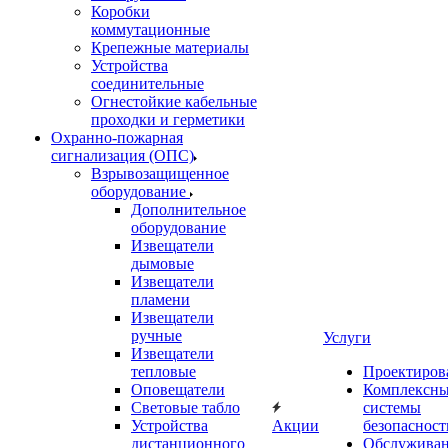
Коробки
коммутационные
Крепежные материалы
Устройства
соединительные
Огнестойкие кабельные
проходки и герметики
Охранно-пожарная
сигнализация (ОПС)
Взрывозащищенное
оборудование
Дополнительное
оборудование
Извещатели
дымовые
Извещатели
пламени
Извещатели
ручные
Услуги
Извещатели
тепловые
Проектиров
Оповещатели
Комплексн
Световые табло
системы
Устройства
Акции
безопасност
дистанционного
Обслужива