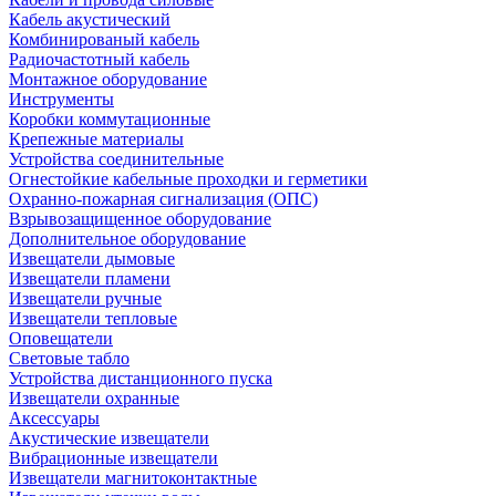
Кабель акустический
Комбинированый кабель
Радиочастотный кабель
Монтажное оборудование
Инструменты
Коробки коммутационные
Крепежные материалы
Устройства соединительные
Огнестойкие кабельные проходки и герметики
Охранно-пожарная сигнализация (ОПС)
Взрывозащищенное оборудование
Дополнительное оборудование
Извещатели дымовые
Извещатели пламени
Извещатели ручные
Извещатели тепловые
Оповещатели
Световые табло
Устройства дистанционного пуска
Извещатели охранные
Аксессуары
Акустические извещатели
Вибрационные извещатели
Извещатели магнитоконтактные