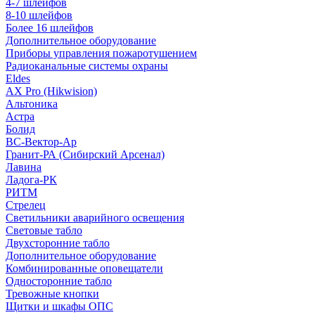
4-7 шлейфов
8-10 шлейфов
Более 16 шлейфов
Дополнительное оборудование
Приборы управления пожаротушением
Радиоканальные системы охраны
Eldes
AX Pro (Hikwision)
Альтоника
Астра
Болид
ВС-Вектор-Ар
Гранит-РА (Сибирский Арсенал)
Лавина
Ладога-РК
РИТМ
Стрелец
Светильники аварийного освещения
Световые табло
Двухсторонние табло
Дополнительное оборудование
Комбинированные оповещатели
Односторонние табло
Тревожные кнопки
Щитки и шкафы ОПС