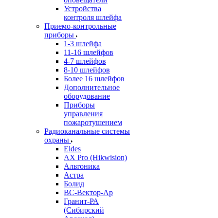
Устройства
контроля шлейфа
Приемо-контрольные
приборы
1-3 шлейфа
11-16 шлейфов
4-7 шлейфов
8-10 шлейфов
Более 16 шлейфов
Дополнительное
оборудование
Приборы
управления
пожаротушением
Радиоканальные системы
охраны
Eldes
AX Pro (Hikwision)
Альтоника
Астра
Болид
ВС-Вектор-Ар
Гранит-РА
(Сибирский