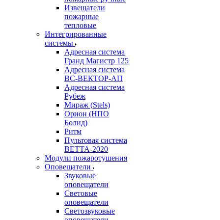
Извещатели
пожарные
тепловые
Интегрированные
системы
Адресная система
Гранд Магистр 125
Адресная система
ВС-ВЕКТОР-АП
Адресная система
Рубеж
Мираж (Stels)
Орион (НПО
Болид)
Ритм
Пультовая система
ВЕТТА-2020
Модули пожаротушения
Оповещатели
Звуковые
оповещатели
Световые
оповещатели
Светозвуковые
оповещатели