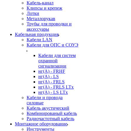
Кабель-канал
Клипсы и крепеж
Лотки
Металлорукав
Трубы для проводки и
аксессуары
Кабельная продукция
Кабели LAN
Кабели для ОПС и СОУЭ
Кабели для систем
охранной
сигнализации
нг(A) - FRHF
нг(A) - LS
нг(А) - FRLS
нг(А) - FRLS LTx
нг(А) - LS LTx
Кабели и провода
силовые
Кабель акустический
Комбинированый кабель
Радиочастотный кабель
Монтажное оборудование
Инструменты