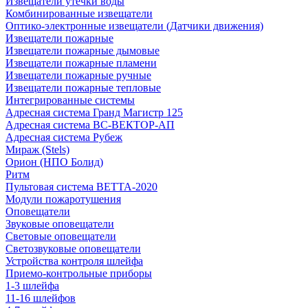
Извещатели утечки воды
Комбинированные извещатели
Оптико-электронные извещатели (Датчики движения)
Извещатели пожарные
Извещатели пожарные дымовые
Извещатели пожарные пламени
Извещатели пожарные ручные
Извещатели пожарные тепловые
Интегрированные системы
Адресная система Гранд Магистр 125
Адресная система ВС-ВЕКТОР-АП
Адресная система Рубеж
Мираж (Stels)
Орион (НПО Болид)
Ритм
Пультовая система ВЕТТА-2020
Модули пожаротушения
Оповещатели
Звуковые оповещатели
Световые оповещатели
Светозвуковые оповещатели
Устройства контроля шлейфа
Приемо-контрольные приборы
1-3 шлейфа
11-16 шлейфов