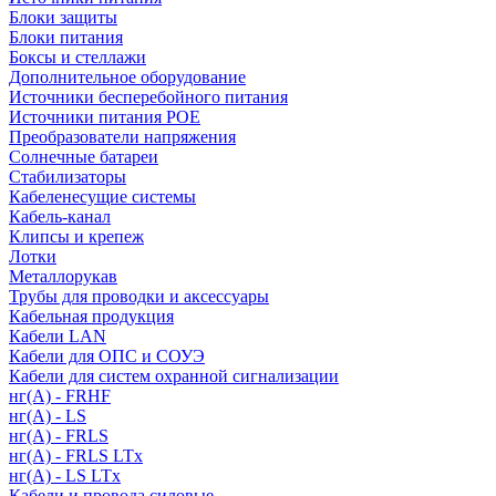
Блоки защиты
Блоки питания
Боксы и стеллажи
Дополнительное оборудование
Источники бесперебойного питания
Источники питания POE
Преобразователи напряжения
Солнечные батареи
Стабилизаторы
Кабеленесущие системы
Кабель-канал
Клипсы и крепеж
Лотки
Металлорукав
Трубы для проводки и аксессуары
Кабельная продукция
Кабели LAN
Кабели для ОПС и СОУЭ
Кабели для систем охранной сигнализации
нг(A) - FRHF
нг(A) - LS
нг(А) - FRLS
нг(А) - FRLS LTx
нг(А) - LS LTx
Кабели и провода силовые