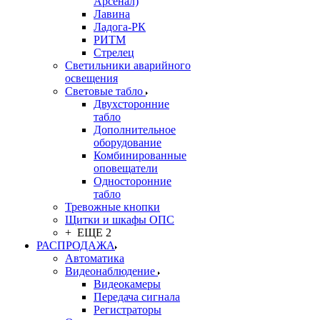
Арсенал)
Лавина
Ладога-РК
РИТМ
Стрелец
Светильники аварийного
освещения
Световые табло
Двухсторонние
табло
Дополнительное
оборудование
Комбинированные
оповещатели
Односторонние
табло
Тревожные кнопки
Щитки и шкафы ОПС
+ ЕЩЕ 2
РАСПРОДАЖА
Автоматика
Видеонаблюдение
Видеокамеры
Передача сигнала
Регистраторы