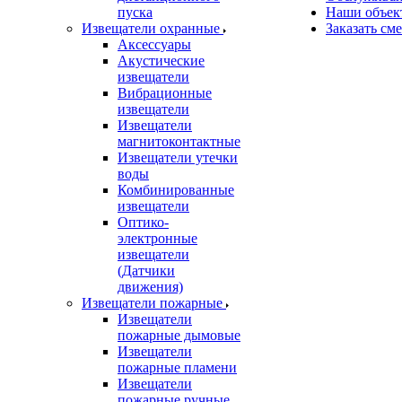
пуска
Наши объек
Извещатели охранные
Заказать см
Аксессуары
Акустические
извещатели
Вибрационные
извещатели
Извещатели
магнитоконтактные
Извещатели утечки
воды
Комбинированные
извещатели
Оптико-
электронные
извещатели
(Датчики
движения)
Извещатели пожарные
Извещатели
пожарные дымовые
Извещатели
пожарные пламени
Извещатели
пожарные ручные