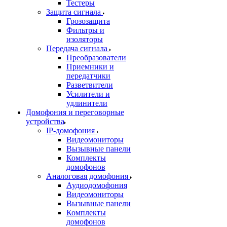
Тестеры
Защита сигнала
Грозозащита
Фильтры и
изоляторы
Передача сигнала
Преобразователи
Приемники и
передатчики
Разветвители
Усилители и
удлинители
Домофония и переговорные
устройства
IP-домофония
Видеомониторы
Вызывные панели
Комплекты
домофонов
Аналоговая домофония
Аудиодомофония
Видеомониторы
Вызывные панели
Комплекты
домофонов