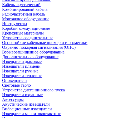
Кабель акустический
Комбинированый кабель
Радиочастотный кабель
Монтажное оборудование
Инструменты
Коробки коммутационные
Крепежные материалы
Устройства соединительные
Огнестойкие кабельные проходки и герметики
Охранно-пожарная сигнализация (ОПС)
Взрывозащищенное оборудование
Дополнительное оборудование
Извещатели дымовые
Извещатели пламени
Извещатели ручные
Извещатели тепловые
Оповещатели
Световые табло
Устройства дистанционного пуска
Извещатели охранные
Аксессуары
Акустические извещатели
Вибрационные извещатели
Извещатели магнитоконтактные