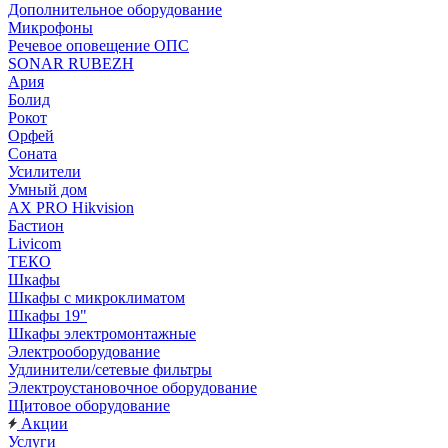
Дополнительное оборудование
Микрофоны
Речевое оповещение ОПС
SONAR RUBEZH
Ария
Болид
Рокот
Орфей
Соната
Усилители
Умный дом
AX PRO Hikvision
Бастион
Livicom
ТЕКО
Шкафы
Шкафы с микроклиматом
Шкафы 19"
Шкафы электромонтажные
Электрооборудование
Удлинители/сетевые фильтры
Электроустановочное оборудование
Щитовое оборудование
Акции
Услуги