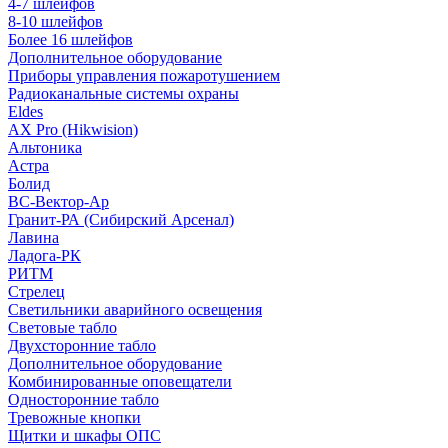
4-7 шлейфов
8-10 шлейфов
Более 16 шлейфов
Дополнительное оборудование
Приборы управления пожаротушением
Радиоканальные системы охраны
Eldes
AX Pro (Hikwision)
Альтоника
Астра
Болид
ВС-Вектор-Ар
Гранит-РА (Сибирский Арсенал)
Лавина
Ладога-РК
РИТМ
Стрелец
Светильники аварийного освещения
Световые табло
Двухсторонние табло
Дополнительное оборудование
Комбинированные оповещатели
Односторонние табло
Тревожные кнопки
Щитки и шкафы ОПС