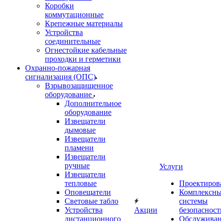
Коробки
коммутационные
Крепежные материалы
Устройства
соединительные
Огнестойкие кабельные
проходки и герметики
Охранно-пожарная
сигнализация (ОПС)
Взрывозащищенное
оборудование
Дополнительное
оборудование
Извещатели
дымовые
Извещатели
пламени
Извещатели
ручные
Услуги
Извещатели
тепловые
Проектиров
Оповещатели
Комплексн
Световые табло
системы
Устройства
Акции
безопасност
дистанционного
Обслужива