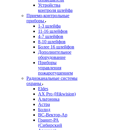
Устройства
контроля шлейфа
Приемо-контрольные
приборы
1-3 шлейфа
11-16 шлейфов
4-7 шлейфов
8-10 шлейфов
Более 16 шлейфов
Дополнительное
оборудование
Приборы
управления
пожаротушением
Радиоканальные системы
охраны
Eldes
AX Pro (Hikwision)
Альтоника
Астра
Болид
ВС-Вектор-Ар
Гранит-РА
(Сибирский