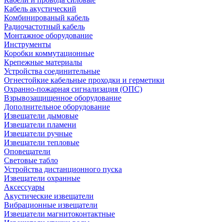
Кабель акустический
Комбинированый кабель
Радиочастотный кабель
Монтажное оборудование
Инструменты
Коробки коммутационные
Крепежные материалы
Устройства соединительные
Огнестойкие кабельные проходки и герметики
Охранно-пожарная сигнализация (ОПС)
Взрывозащищенное оборудование
Дополнительное оборудование
Извещатели дымовые
Извещатели пламени
Извещатели ручные
Извещатели тепловые
Оповещатели
Световые табло
Устройства дистанционного пуска
Извещатели охранные
Аксессуары
Акустические извещатели
Вибрационные извещатели
Извещатели магнитоконтактные