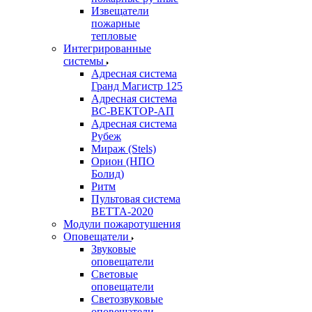
Извещатели
пожарные
тепловые
Интегрированные
системы
Адресная система
Гранд Магистр 125
Адресная система
ВС-ВЕКТОР-АП
Адресная система
Рубеж
Мираж (Stels)
Орион (НПО
Болид)
Ритм
Пультовая система
ВЕТТА-2020
Модули пожаротушения
Оповещатели
Звуковые
оповещатели
Световые
оповещатели
Светозвуковые
оповещатели