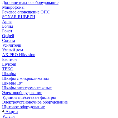
Дополнительное оборудование
Микрофоны
Речевое оповещение ОПС
SONAR RUBEZH
Ария
Болид
Рокот
Орфей
Соната
Усилители
Умный дом
AX PRO Hikvision
Бастион
Livicom
ТЕКО
Шкафы
Шкафы с микроклиматом
Шкафы 19"
Шкафы электромонтажные
Электрооборудование
Удлинители/сетевые фильтры
Электроустановочное оборудование
Щитовое оборудование
Акции
Услуги