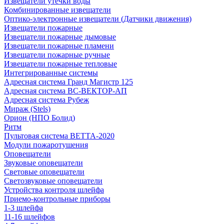
Извещатели утечки воды
Комбинированные извещатели
Оптико-электронные извещатели (Датчики движения)
Извещатели пожарные
Извещатели пожарные дымовые
Извещатели пожарные пламени
Извещатели пожарные ручные
Извещатели пожарные тепловые
Интегрированные системы
Адресная система Гранд Магистр 125
Адресная система ВС-ВЕКТОР-АП
Адресная система Рубеж
Мираж (Stels)
Орион (НПО Болид)
Ритм
Пультовая система ВЕТТА-2020
Модули пожаротушения
Оповещатели
Звуковые оповещатели
Световые оповещатели
Светозвуковые оповещатели
Устройства контроля шлейфа
Приемо-контрольные приборы
1-3 шлейфа
11-16 шлейфов