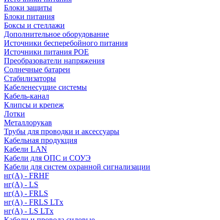
Блоки защиты
Блоки питания
Боксы и стеллажи
Дополнительное оборудование
Источники бесперебойного питания
Источники питания POE
Преобразователи напряжения
Солнечные батареи
Стабилизаторы
Кабеленесущие системы
Кабель-канал
Клипсы и крепеж
Лотки
Металлорукав
Трубы для проводки и аксессуары
Кабельная продукция
Кабели LAN
Кабели для ОПС и СОУЭ
Кабели для систем охранной сигнализации
нг(A) - FRHF
нг(A) - LS
нг(А) - FRLS
нг(А) - FRLS LTx
нг(А) - LS LTx
Кабели и провода силовые