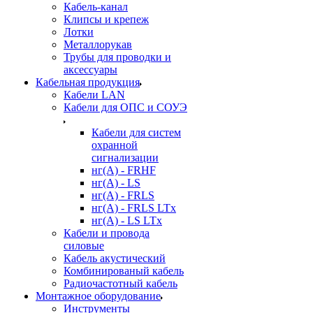
Кабель-канал
Клипсы и крепеж
Лотки
Металлорукав
Трубы для проводки и
аксессуары
Кабельная продукция
Кабели LAN
Кабели для ОПС и СОУЭ
Кабели для систем
охранной
сигнализации
нг(A) - FRHF
нг(A) - LS
нг(А) - FRLS
нг(А) - FRLS LTx
нг(А) - LS LTx
Кабели и провода
силовые
Кабель акустический
Комбинированый кабель
Радиочастотный кабель
Монтажное оборудование
Инструменты