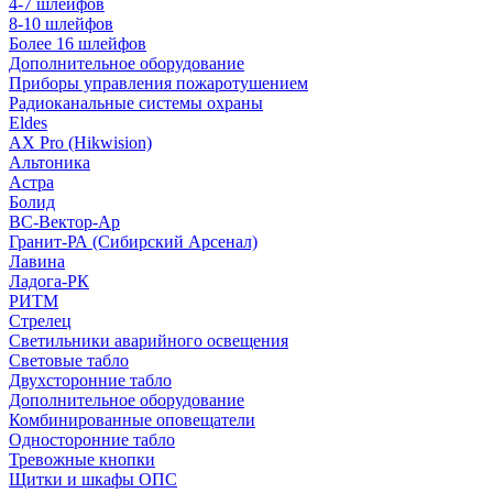
4-7 шлейфов
8-10 шлейфов
Более 16 шлейфов
Дополнительное оборудование
Приборы управления пожаротушением
Радиоканальные системы охраны
Eldes
AX Pro (Hikwision)
Альтоника
Астра
Болид
ВС-Вектор-Ар
Гранит-РА (Сибирский Арсенал)
Лавина
Ладога-РК
РИТМ
Стрелец
Светильники аварийного освещения
Световые табло
Двухсторонние табло
Дополнительное оборудование
Комбинированные оповещатели
Односторонние табло
Тревожные кнопки
Щитки и шкафы ОПС