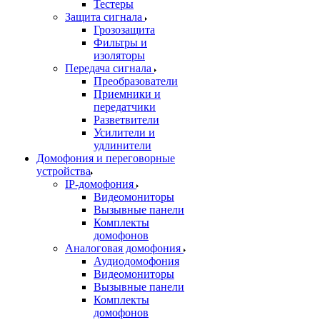
Тестеры
Защита сигнала
Грозозащита
Фильтры и
изоляторы
Передача сигнала
Преобразователи
Приемники и
передатчики
Разветвители
Усилители и
удлинители
Домофония и переговорные
устройства
IP-домофония
Видеомониторы
Вызывные панели
Комплекты
домофонов
Аналоговая домофония
Аудиодомофония
Видеомониторы
Вызывные панели
Комплекты
домофонов