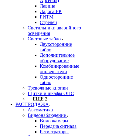
Арсенал)
Лавина
Ладога-РК
РИТМ
Стрелец
Светильники аварийного
освещения
Световые табло
Двухсторонние
табло
Дополнительное
оборудование
Комбинированные
оповещатели
Односторонние
табло
Тревожные кнопки
Щитки и шкафы ОПС
+ ЕЩЕ 2
РАСПРОДАЖА
Автоматика
Видеонаблюдение
Видеокамеры
Передача сигнала
Регистраторы