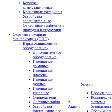
Коробки
коммутационные
Крепежные материалы
Устройства
соединительные
Огнестойкие кабельные
проходки и герметики
Охранно-пожарная
сигнализация (ОПС)
Взрывозащищенное
оборудование
Дополнительное
оборудование
Извещатели
дымовые
Извещатели
пламени
Извещатели
ручные
Услуги
Извещатели
тепловые
Проектиров
Оповещатели
Комплексн
Световые табло
системы
Устройства
Акции
безопасност
дистанционного
Обслужива