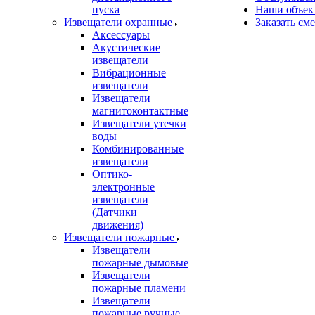
пуска
Наши объек
Извещатели охранные
Заказать см
Аксессуары
Акустические
извещатели
Вибрационные
извещатели
Извещатели
магнитоконтактные
Извещатели утечки
воды
Комбинированные
извещатели
Оптико-
электронные
извещатели
(Датчики
движения)
Извещатели пожарные
Извещатели
пожарные дымовые
Извещатели
пожарные пламени
Извещатели
пожарные ручные