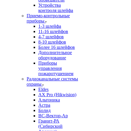
Устройства
контроля шлейфа
Приемо-контрольные
приборы
1-3 шлейфа
11-16 шлейфов
4-7 шлейфов
8-10 шлейфов
Более 16 шлейфов
Дополнительное
оборудование
Приборы
управления
пожаротушением
Радиоканальные системы
охраны
Eldes
AX Pro (Hikwision)
Альтоника
Астра
Болид
ВС-Вектор-Ар
Гранит-РА
(Сибирский