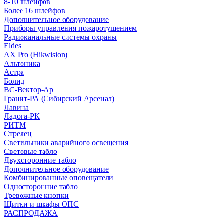
8-10 шлейфов
Более 16 шлейфов
Дополнительное оборудование
Приборы управления пожаротушением
Радиоканальные системы охраны
Eldes
AX Pro (Hikwision)
Альтоника
Астра
Болид
ВС-Вектор-Ар
Гранит-РА (Сибирский Арсенал)
Лавина
Ладога-РК
РИТМ
Стрелец
Светильники аварийного освещения
Световые табло
Двухсторонние табло
Дополнительное оборудование
Комбинированные оповещатели
Односторонние табло
Тревожные кнопки
Щитки и шкафы ОПС
РАСПРОДАЖА