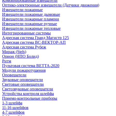
Комбинированные извещатели
Оптико-электронные извещатели (Датчики движения)
Извещатели пожарные
Извещатели пожарные дымовые
Извещатели пожарные пламени
Извещатели пожарные ручные
Извещатели пожарные тепловые
Интегрированные системы
Адресная система Гранд Магистр 125
Адресная система ВС-ВЕКТОР-АП
Адресная система Рубеж
Мираж (Stels)
Орион (НПО Болид)
Ритм
Пультовая система ВЕТТА-2020
Модули пожаротушения
Оповещатели
Звуковые оповещатели
Световые оповещатели
Светозвуковые оповещатели
Устройства контроля шлейфа
Приемо-контрольные приборы
1-3 шлейфа
11-16 шлейфов
4-7 шлейфов