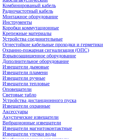
Комбинированый кабель
Радиочастотный кабель
Монтажное оборудование
Инструменты
Коробки коммутационные
Крепежные материалы
Устройства соединительные
Огнестойкие кабельные проходки и герметики
Охранно-пожарная сигнализация (ОПС)
Взрывозащищенное оборудование
Дополнительное оборудование
Извещатели дымовые
Извещатели пламени
Извещатели ручные
Извещатели тепловые
Оповещатели
Световые табло
Устройства дистанционного пуска
Извещатели охранные
Аксессуары
Акустические извещатели
Вибрационные извещатели
Извещатели магнитоконтактные
Извещатели утечки воды