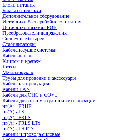
Блоки питания
Боксы и стеллажи
Дополнительное оборудование
Источники бесперебойного питания
Источники питания POE
Преобразователи напряжения
Солнечные батареи
Стабилизаторы
Кабеленесущие системы
Кабель-канал
Клипсы и крепеж
Лотки
Металлорукав
Трубы для проводки и аксессуары
Кабельная продукция
Кабели LAN
Кабели для ОПС и СОУЭ
Кабели для систем охранной сигнализации
нг(A) - FRHF
нг(A) - LS
нг(А) - FRLS
нг(А) - FRLS LTx
нг(А) - LS LTx
Кабели и провода силовые
Кабель акустический