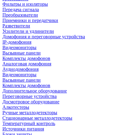
Фильтры и изоляторы
Передача сигнала
Преобразователи
Приемники и передатчики
Разветвители
Усилители и удлинители
Домофония и переговорные устройства
IP-домофония
Видеомониторы
Вызывные панели
Комплекты домофонов
Аналоговая домофония
Аудиодомофония
Видеомониторы
Вызывные панели
Комплекты домофонов
Дополнительное оборудование
Переговорные устройства
Досмотровое оборудование
Алкотестеры
Ручные металлодетекторы
Стационарные металлодетекторы
Температурный контроль
Источники питания
Блоки защиты