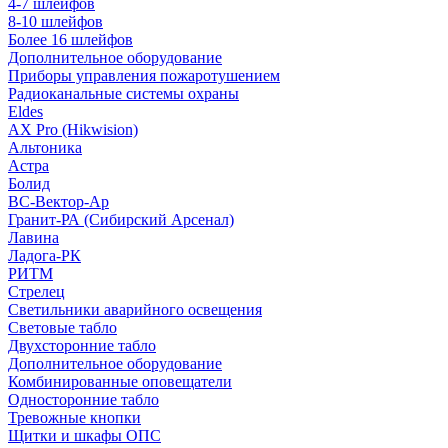
4-7 шлейфов
8-10 шлейфов
Более 16 шлейфов
Дополнительное оборудование
Приборы управления пожаротушением
Радиоканальные системы охраны
Eldes
AX Pro (Hikwision)
Альтоника
Астра
Болид
ВС-Вектор-Ар
Гранит-РА (Сибирский Арсенал)
Лавина
Ладога-РК
РИТМ
Стрелец
Светильники аварийного освещения
Световые табло
Двухсторонние табло
Дополнительное оборудование
Комбинированные оповещатели
Односторонние табло
Тревожные кнопки
Щитки и шкафы ОПС