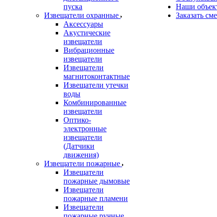
пуска
Наши объек
Извещатели охранные
Заказать см
Аксессуары
Акустические
извещатели
Вибрационные
извещатели
Извещатели
магнитоконтактные
Извещатели утечки
воды
Комбинированные
извещатели
Оптико-
электронные
извещатели
(Датчики
движения)
Извещатели пожарные
Извещатели
пожарные дымовые
Извещатели
пожарные пламени
Извещатели
пожарные ручные