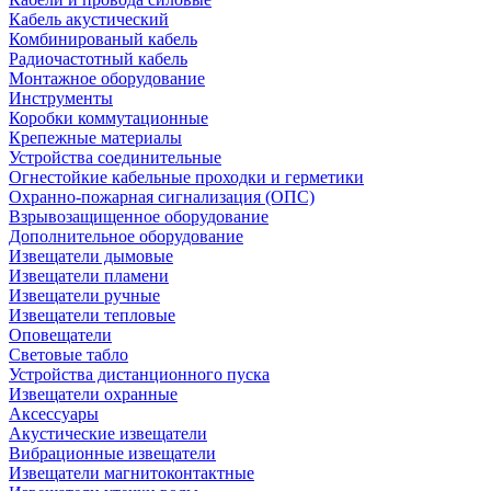
Кабель акустический
Комбинированый кабель
Радиочастотный кабель
Монтажное оборудование
Инструменты
Коробки коммутационные
Крепежные материалы
Устройства соединительные
Огнестойкие кабельные проходки и герметики
Охранно-пожарная сигнализация (ОПС)
Взрывозащищенное оборудование
Дополнительное оборудование
Извещатели дымовые
Извещатели пламени
Извещатели ручные
Извещатели тепловые
Оповещатели
Световые табло
Устройства дистанционного пуска
Извещатели охранные
Аксессуары
Акустические извещатели
Вибрационные извещатели
Извещатели магнитоконтактные