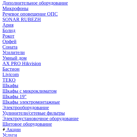
Дополнительное оборудование
Микрофоны
Речевое оповещение ОПС
SONAR RUBEZH
Ария
Болид
Рокот
Орфей
Соната
Усилители
Умный дом
AX PRO Hikvision
Бастион
Livicom
ТЕКО
Шкафы
Шкафы с микроклиматом
Шкафы 19"
Шкафы электромонтажные
Электрооборудование
Удлинители/сетевые фильтры
Электроустановочное оборудование
Щитовое оборудование
Акции
Услуги