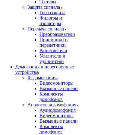
Тестеры
Защита сигнала
Грозозащита
Фильтры и
изоляторы
Передача сигнала
Преобразователи
Приемники и
передатчики
Разветвители
Усилители и
удлинители
Домофония и переговорные
устройства
IP-домофония
Видеомониторы
Вызывные панели
Комплекты
домофонов
Аналоговая домофония
Аудиодомофония
Видеомониторы
Вызывные панели
Комплекты
домофонов