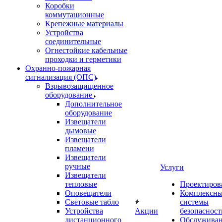
Коробки
коммутационные
Крепежные материалы
Устройства
соединительные
Огнестойкие кабельные
проходки и герметики
Охранно-пожарная
сигнализация (ОПС)
Взрывозащищенное
оборудование
Дополнительное
оборудование
Извещатели
дымовые
Извещатели
пламени
Извещатели
ручные
Услуги
Извещатели
тепловые
Проектиров
Оповещатели
Комплексн
Световые табло
системы
Устройства
Акции
безопасност
дистанционного
Обслужива