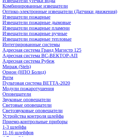
Извещатели утечки воды
Комбинированные извещатели
Оптико-электронные извещатели (Датчики движения)
Извещатели пожарные
Извещатели пожарные дымовые
Извещатели пожарные пламени
Извещатели пожарные ручные
Извещатели пожарные тепловые
Интегрированные системы
Адресная система Гранд Магистр 125
Адресная система ВС-ВЕКТОР-АП
Адресная система Рубеж
Мираж (Stels)
Орион (НПО Болид)
Ритм
Пультовая система ВЕТТА-2020
Модули пожаротушения
Оповещатели
Звуковые оповещатели
Световые оповещатели
Светозвуковые оповещатели
Устройства контроля шлейфа
Приемо-контрольные приборы
1-3 шлейфа
11-16 шлейфов