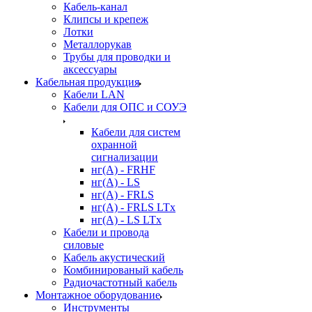
Кабель-канал
Клипсы и крепеж
Лотки
Металлорукав
Трубы для проводки и
аксессуары
Кабельная продукция
Кабели LAN
Кабели для ОПС и СОУЭ
Кабели для систем
охранной
сигнализации
нг(A) - FRHF
нг(A) - LS
нг(А) - FRLS
нг(А) - FRLS LTx
нг(А) - LS LTx
Кабели и провода
силовые
Кабель акустический
Комбинированый кабель
Радиочастотный кабель
Монтажное оборудование
Инструменты