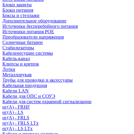
Блоки защиты
Блоки питания
Боксы и стеллажи
Дополнительное оборудование
Источники бесперебойного питания
Источники питания POE
Преобразователи напряжения
Солнечные батареи
Стабилизаторы
Кабеленесущие системы
Кабель-канал
Клипсы и крепеж
Лотки
Металлорукав
Трубы для проводки и аксессуары
Кабельная продукция
Кабели LAN
Кабели для ОПС и СОУЭ
Кабели для систем охранной сигнализации
нг(A) - FRHF
нг(A) - LS
нг(А) - FRLS
нг(А) - FRLS LTx
нг(А) - LS LTx
Кабели и провода силовые