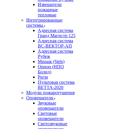
Извещатели
пожарные
тепловые
Интегрированные
системы
Адресная система
Гранд Магистр 125
Адресная система
ВС-ВЕКТОР-АП
Адресная система
Рубеж
Мираж (Stels)
Орион (НПО
Болид)
Ритм
Пультовая система
ВЕТТА-2020
Модули пожаротушения
Оповещатели
Звуковые
оповещатели
Световые
оповещатели
Светозвуковые
оповещатели