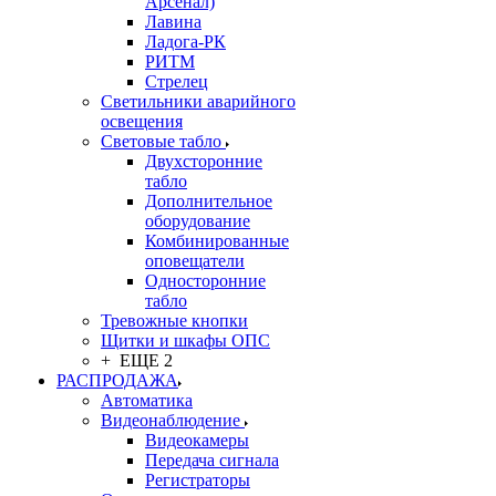
Арсенал)
Лавина
Ладога-РК
РИТМ
Стрелец
Светильники аварийного
освещения
Световые табло
Двухсторонние
табло
Дополнительное
оборудование
Комбинированные
оповещатели
Односторонние
табло
Тревожные кнопки
Щитки и шкафы ОПС
+ ЕЩЕ 2
РАСПРОДАЖА
Автоматика
Видеонаблюдение
Видеокамеры
Передача сигнала
Регистраторы