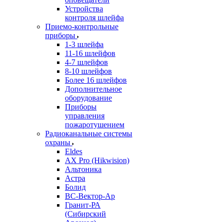
Устройства
контроля шлейфа
Приемо-контрольные
приборы
1-3 шлейфа
11-16 шлейфов
4-7 шлейфов
8-10 шлейфов
Более 16 шлейфов
Дополнительное
оборудование
Приборы
управления
пожаротушением
Радиоканальные системы
охраны
Eldes
AX Pro (Hikwision)
Альтоника
Астра
Болид
ВС-Вектор-Ар
Гранит-РА
(Сибирский