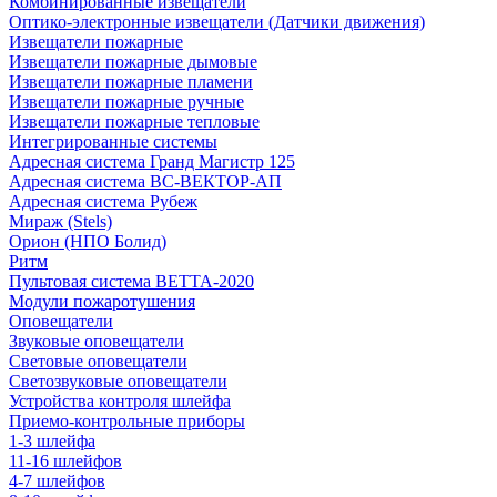
Комбинированные извещатели
Оптико-электронные извещатели (Датчики движения)
Извещатели пожарные
Извещатели пожарные дымовые
Извещатели пожарные пламени
Извещатели пожарные ручные
Извещатели пожарные тепловые
Интегрированные системы
Адресная система Гранд Магистр 125
Адресная система ВС-ВЕКТОР-АП
Адресная система Рубеж
Мираж (Stels)
Орион (НПО Болид)
Ритм
Пультовая система ВЕТТА-2020
Модули пожаротушения
Оповещатели
Звуковые оповещатели
Световые оповещатели
Светозвуковые оповещатели
Устройства контроля шлейфа
Приемо-контрольные приборы
1-3 шлейфа
11-16 шлейфов
4-7 шлейфов