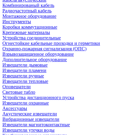
Комбинированый кабель
Радиочастотный кабель
Монтажное оборудование
Инструменты
Коробки коммутационные
Крепежные материалы
Устройства соединительные
Огнестойкие кабельные проходки и герметики
Охранно-пожарная сигнализация (ОПС)
Взрывозащищенное оборудование
Дополнительное оборудование
Извещатели дымовые
Извещатели пламени
Извещатели ручные
Извещатели тепловые
Оповещатели
Световые табло
Устройства дистанционного пуска
Извещатели охранные
Аксессуары
Акустические извещатели
Вибрационные извещатели
Извещатели магнитоконтактные
Извещатели утечки воды