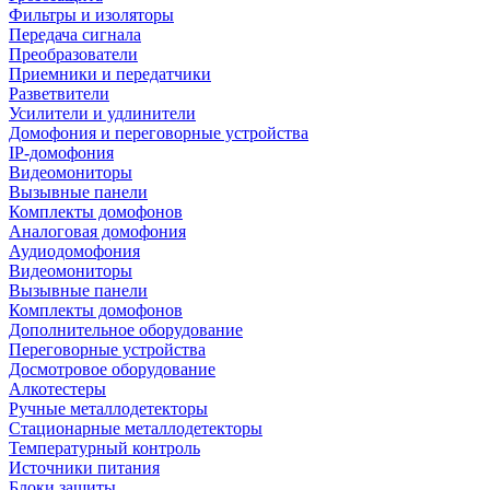
Фильтры и изоляторы
Передача сигнала
Преобразователи
Приемники и передатчики
Разветвители
Усилители и удлинители
Домофония и переговорные устройства
IP-домофония
Видеомониторы
Вызывные панели
Комплекты домофонов
Аналоговая домофония
Аудиодомофония
Видеомониторы
Вызывные панели
Комплекты домофонов
Дополнительное оборудование
Переговорные устройства
Досмотровое оборудование
Алкотестеры
Ручные металлодетекторы
Стационарные металлодетекторы
Температурный контроль
Источники питания
Блоки защиты