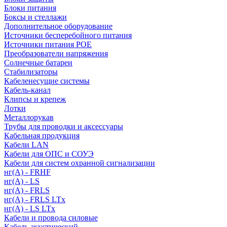
Блоки питания
Боксы и стеллажи
Дополнительное оборудование
Источники бесперебойного питания
Источники питания POE
Преобразователи напряжения
Солнечные батареи
Стабилизаторы
Кабеленесущие системы
Кабель-канал
Клипсы и крепеж
Лотки
Металлорукав
Трубы для проводки и аксессуары
Кабельная продукция
Кабели LAN
Кабели для ОПС и СОУЭ
Кабели для систем охранной сигнализации
нг(A) - FRHF
нг(A) - LS
нг(А) - FRLS
нг(А) - FRLS LTx
нг(А) - LS LTx
Кабели и провода силовые
Кабель акустический