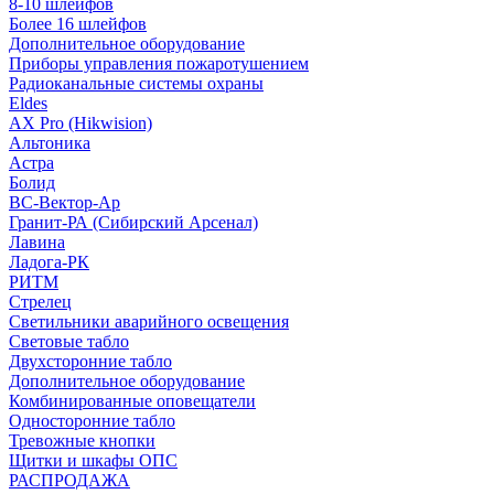
8-10 шлейфов
Более 16 шлейфов
Дополнительное оборудование
Приборы управления пожаротушением
Радиоканальные системы охраны
Eldes
AX Pro (Hikwision)
Альтоника
Астра
Болид
ВС-Вектор-Ар
Гранит-РА (Сибирский Арсенал)
Лавина
Ладога-РК
РИТМ
Стрелец
Светильники аварийного освещения
Световые табло
Двухсторонние табло
Дополнительное оборудование
Комбинированные оповещатели
Односторонние табло
Тревожные кнопки
Щитки и шкафы ОПС
РАСПРОДАЖА