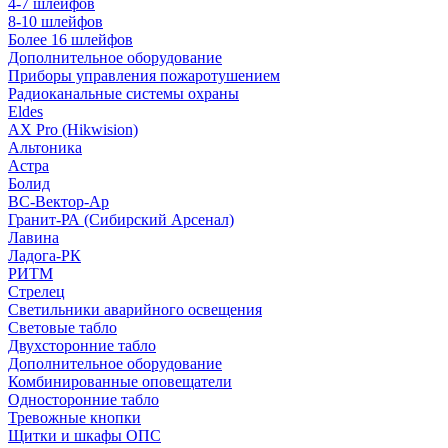
4-7 шлейфов
8-10 шлейфов
Более 16 шлейфов
Дополнительное оборудование
Приборы управления пожаротушением
Радиоканальные системы охраны
Eldes
AX Pro (Hikwision)
Альтоника
Астра
Болид
ВС-Вектор-Ар
Гранит-РА (Сибирский Арсенал)
Лавина
Ладога-РК
РИТМ
Стрелец
Светильники аварийного освещения
Световые табло
Двухсторонние табло
Дополнительное оборудование
Комбинированные оповещатели
Односторонние табло
Тревожные кнопки
Щитки и шкафы ОПС