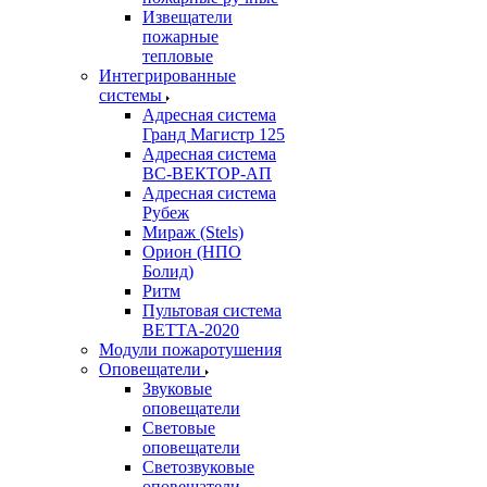
Извещатели
пожарные
тепловые
Интегрированные
системы
Адресная система
Гранд Магистр 125
Адресная система
ВС-ВЕКТОР-АП
Адресная система
Рубеж
Мираж (Stels)
Орион (НПО
Болид)
Ритм
Пультовая система
ВЕТТА-2020
Модули пожаротушения
Оповещатели
Звуковые
оповещатели
Световые
оповещатели
Светозвуковые
оповещатели