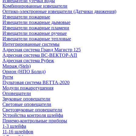
Извещатели утечки воды
Комбинированные извещатели
Оптико-электронные извещатели (Датчики движения)
Извещатели пожарные
Извещатели пожарные дымовые
Извещатели пожарные пламени
Извещатели пожарные ручные
Извещатели пожарные тепловые
Интегрированные системы
Адресная система Гранд Магистр 125
Адресная система ВС-ВЕКТОР-АП
Адресная система Рубеж
Мираж (Stels)
Орион (НПО Болид)
Ритм
Пультовая система ВЕТТА-2020
Модули пожаротушения
Оповещатели
Звуковые оповещатели
Световые оповещатели
Светозвуковые оповещатели
Устройства контроля шлейфа
Приемо-контрольные приборы
1-3 шлейфа
11-16 шлейфов