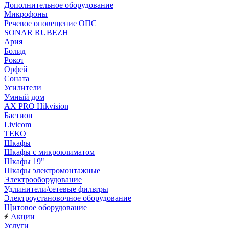
Дополнительное оборудование
Микрофоны
Речевое оповещение ОПС
SONAR RUBEZH
Ария
Болид
Рокот
Орфей
Соната
Усилители
Умный дом
AX PRO Hikvision
Бастион
Livicom
ТЕКО
Шкафы
Шкафы с микроклиматом
Шкафы 19"
Шкафы электромонтажные
Электрооборудование
Удлинители/сетевые фильтры
Электроустановочное оборудование
Щитовое оборудование
Акции
Услуги