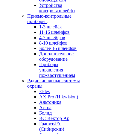
Устройства
контроля шлейфа
Приемо-контрольные
приборы
1-3 шлейфа
11-16 шлейфов
4-7 шлейфов
8-10 шлейфов
Более 16 шлейфов
Дополнительное
оборудование
Приборы
управления
пожаротушением
Радиоканальные системы
охраны
Eldes
AX Pro (Hikwision)
Альтоника
Астра
Болид
ВС-Вектор-Ар
Гранит-РА
(Сибирский