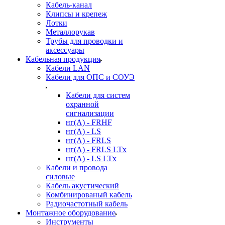
Кабель-канал
Клипсы и крепеж
Лотки
Металлорукав
Трубы для проводки и
аксессуары
Кабельная продукция
Кабели LAN
Кабели для ОПС и СОУЭ
Кабели для систем
охранной
сигнализации
нг(A) - FRHF
нг(A) - LS
нг(А) - FRLS
нг(А) - FRLS LTx
нг(А) - LS LTx
Кабели и провода
силовые
Кабель акустический
Комбинированый кабель
Радиочастотный кабель
Монтажное оборудование
Инструменты