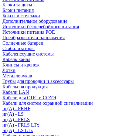
Блоки защиты
Блоки питания
Боксы и стеллажи
Дополнительное оборудование
Источники бесперебойного питания
Источники питания POE
Преобразователи напряжения
Солнечные батареи
Стабилизаторы
Кабеленесущие системы
Кабель-канал
Клипсы и крепеж
Лотки
Металлорукав
Трубы для проводки и аксессуары
Кабельная продукция
Кабели LAN
Кабели для ОПС и СОУЭ
Кабели для систем охранной сигнализации
нг(A) - FRHF
нг(A) - LS
нг(А) - FRLS
нг(А) - FRLS LTx
нг(А) - LS LTx
Кабели и провода силовые