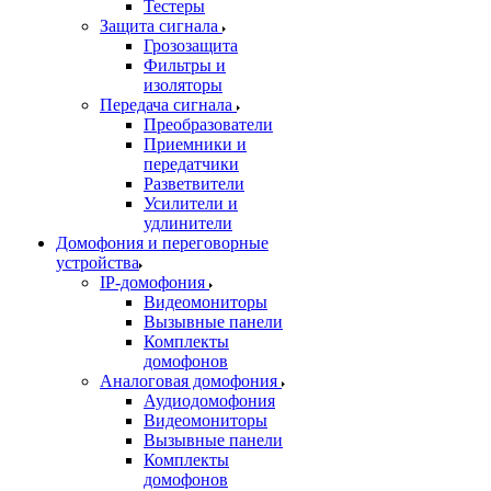
Тестеры
Защита сигнала
Грозозащита
Фильтры и
изоляторы
Передача сигнала
Преобразователи
Приемники и
передатчики
Разветвители
Усилители и
удлинители
Домофония и переговорные
устройства
IP-домофония
Видеомониторы
Вызывные панели
Комплекты
домофонов
Аналоговая домофония
Аудиодомофония
Видеомониторы
Вызывные панели
Комплекты
домофонов