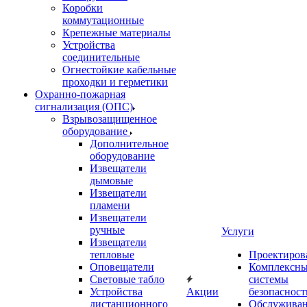
Коробки
коммутационные
Крепежные материалы
Устройства
соединительные
Огнестойкие кабельные
проходки и герметики
Охранно-пожарная
сигнализация (ОПС)
Взрывозащищенное
оборудование
Дополнительное
оборудование
Извещатели
дымовые
Извещатели
пламени
Извещатели
ручные
Услуги
Извещатели
тепловые
Проектиров
Оповещатели
Комплексн
Световые табло
системы
Устройства
Акции
безопасност
дистанционного
Обслужива