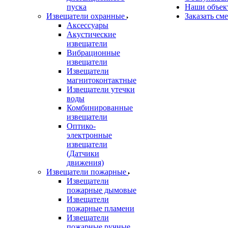
пуска
Наши объек
Извещатели охранные
Заказать см
Аксессуары
Акустические
извещатели
Вибрационные
извещатели
Извещатели
магнитоконтактные
Извещатели утечки
воды
Комбинированные
извещатели
Оптико-
электронные
извещатели
(Датчики
движения)
Извещатели пожарные
Извещатели
пожарные дымовые
Извещатели
пожарные пламени
Извещатели
пожарные ручные