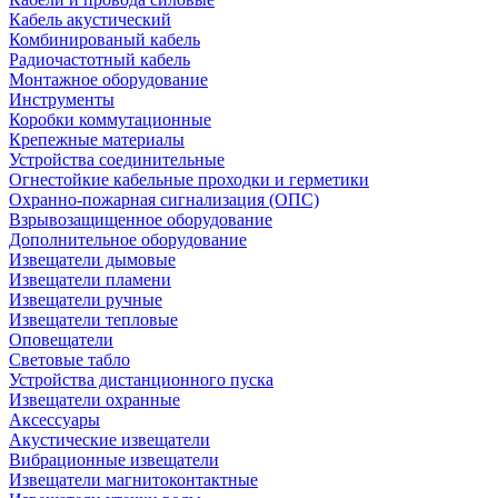
Кабель акустический
Комбинированый кабель
Радиочастотный кабель
Монтажное оборудование
Инструменты
Коробки коммутационные
Крепежные материалы
Устройства соединительные
Огнестойкие кабельные проходки и герметики
Охранно-пожарная сигнализация (ОПС)
Взрывозащищенное оборудование
Дополнительное оборудование
Извещатели дымовые
Извещатели пламени
Извещатели ручные
Извещатели тепловые
Оповещатели
Световые табло
Устройства дистанционного пуска
Извещатели охранные
Аксессуары
Акустические извещатели
Вибрационные извещатели
Извещатели магнитоконтактные