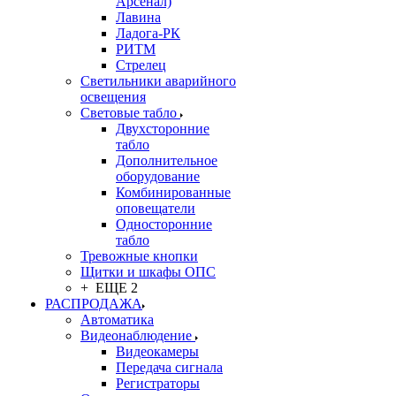
Арсенал)
Лавина
Ладога-РК
РИТМ
Стрелец
Светильники аварийного
освещения
Световые табло
Двухсторонние
табло
Дополнительное
оборудование
Комбинированные
оповещатели
Односторонние
табло
Тревожные кнопки
Щитки и шкафы ОПС
+ ЕЩЕ 2
РАСПРОДАЖА
Автоматика
Видеонаблюдение
Видеокамеры
Передача сигнала
Регистраторы