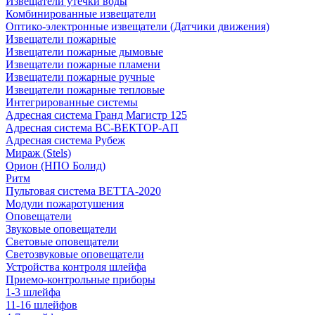
Извещатели утечки воды
Комбинированные извещатели
Оптико-электронные извещатели (Датчики движения)
Извещатели пожарные
Извещатели пожарные дымовые
Извещатели пожарные пламени
Извещатели пожарные ручные
Извещатели пожарные тепловые
Интегрированные системы
Адресная система Гранд Магистр 125
Адресная система ВС-ВЕКТОР-АП
Адресная система Рубеж
Мираж (Stels)
Орион (НПО Болид)
Ритм
Пультовая система ВЕТТА-2020
Модули пожаротушения
Оповещатели
Звуковые оповещатели
Световые оповещатели
Светозвуковые оповещатели
Устройства контроля шлейфа
Приемо-контрольные приборы
1-3 шлейфа
11-16 шлейфов