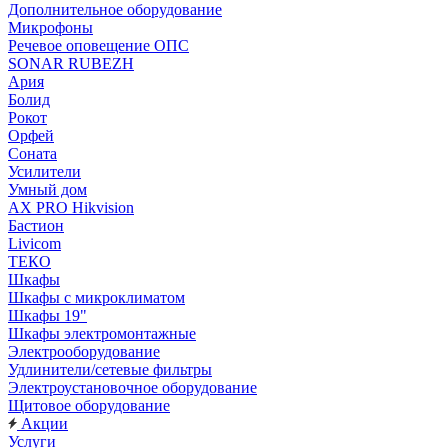
Дополнительное оборудование
Микрофоны
Речевое оповещение ОПС
SONAR RUBEZH
Ария
Болид
Рокот
Орфей
Соната
Усилители
Умный дом
AX PRO Hikvision
Бастион
Livicom
ТЕКО
Шкафы
Шкафы с микроклиматом
Шкафы 19"
Шкафы электромонтажные
Электрооборудование
Удлинители/сетевые фильтры
Электроустановочное оборудование
Щитовое оборудование
Акции
Услуги