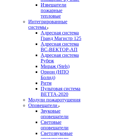
Извещатели
пожарные
тепловые
Интегрированные
системы
Адресная система
Гранд Магистр 125
Адресная система
ВС-ВЕКТОР-АП
Адресная система
Рубеж
Мираж (Stels)
Орион (НПО
Болид)
Ритм
Пультовая система
ВЕТТА-2020
Модули пожаротушения
Оповещатели
Звуковые
оповещатели
Световые
оповещатели
Светозвуковые
оповещатели