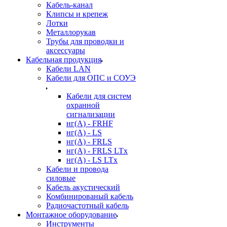
Кабель-канал
Клипсы и крепеж
Лотки
Металлорукав
Трубы для проводки и
аксессуары
Кабельная продукция
Кабели LAN
Кабели для ОПС и СОУЭ
Кабели для систем
охранной
сигнализации
нг(A) - FRHF
нг(A) - LS
нг(А) - FRLS
нг(А) - FRLS LTx
нг(А) - LS LTx
Кабели и провода
силовые
Кабель акустический
Комбинированый кабель
Радиочастотный кабель
Монтажное оборудование
Инструменты