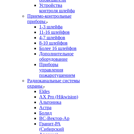
Устройства
контроля шлейфа
Приемо-контрольные
приборы
1-3 шлейфа
11-16 шлейфов
4-7 шлейфов
8-10 шлейфов
Более 16 шлейфов
Дополнительное
оборудование
Приборы
управления
пожаротушением
Радиоканальные системы
охраны
Eldes
AX Pro (Hikwision)
Альтоника
Астра
Болид
ВС-Вектор-Ар
Гранит-РА
(Сибирский