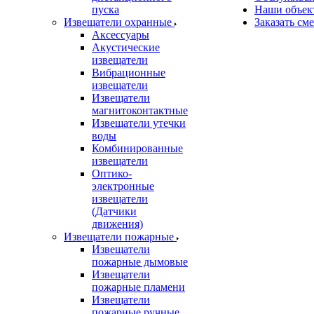
пуска
Наши объек
Извещатели охранные
Заказать см
Аксессуары
Акустические
извещатели
Вибрационные
извещатели
Извещатели
магнитоконтактные
Извещатели утечки
воды
Комбинированные
извещатели
Оптико-
электронные
извещатели
(Датчики
движения)
Извещатели пожарные
Извещатели
пожарные дымовые
Извещатели
пожарные пламени
Извещатели
пожарные ручные