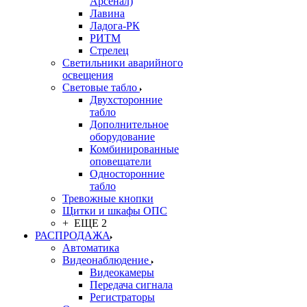
Арсенал)
Лавина
Ладога-РК
РИТМ
Стрелец
Светильники аварийного
освещения
Световые табло
Двухсторонние
табло
Дополнительное
оборудование
Комбинированные
оповещатели
Односторонние
табло
Тревожные кнопки
Щитки и шкафы ОПС
+ ЕЩЕ 2
РАСПРОДАЖА
Автоматика
Видеонаблюдение
Видеокамеры
Передача сигнала
Регистраторы