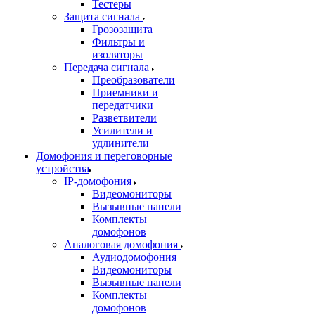
Тестеры
Защита сигнала
Грозозащита
Фильтры и
изоляторы
Передача сигнала
Преобразователи
Приемники и
передатчики
Разветвители
Усилители и
удлинители
Домофония и переговорные
устройства
IP-домофония
Видеомониторы
Вызывные панели
Комплекты
домофонов
Аналоговая домофония
Аудиодомофония
Видеомониторы
Вызывные панели
Комплекты
домофонов