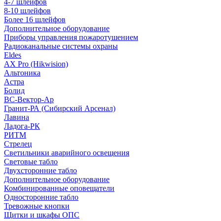
4-7 шлейфов
8-10 шлейфов
Более 16 шлейфов
Дополнительное оборудование
Приборы управления пожаротушением
Радиоканальные системы охраны
Eldes
AX Pro (Hikwision)
Альтоника
Астра
Болид
ВС-Вектор-Ар
Гранит-РА (Сибирский Арсенал)
Лавина
Ладога-РК
РИТМ
Стрелец
Светильники аварийного освещения
Световые табло
Двухсторонние табло
Дополнительное оборудование
Комбинированные оповещатели
Односторонние табло
Тревожные кнопки
Щитки и шкафы ОПС