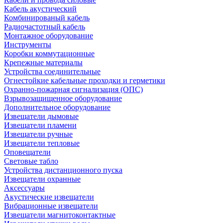
Кабель акустический
Комбинированый кабель
Радиочастотный кабель
Монтажное оборудование
Инструменты
Коробки коммутационные
Крепежные материалы
Устройства соединительные
Огнестойкие кабельные проходки и герметики
Охранно-пожарная сигнализация (ОПС)
Взрывозащищенное оборудование
Дополнительное оборудование
Извещатели дымовые
Извещатели пламени
Извещатели ручные
Извещатели тепловые
Оповещатели
Световые табло
Устройства дистанционного пуска
Извещатели охранные
Аксессуары
Акустические извещатели
Вибрационные извещатели
Извещатели магнитоконтактные