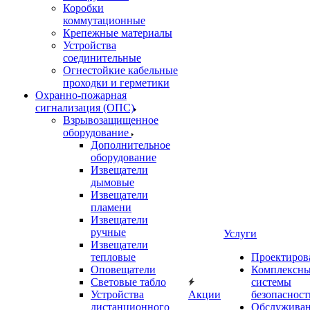
Коробки
коммутационные
Крепежные материалы
Устройства
соединительные
Огнестойкие кабельные
проходки и герметики
Охранно-пожарная
сигнализация (ОПС)
Взрывозащищенное
оборудование
Дополнительное
оборудование
Извещатели
дымовые
Извещатели
пламени
Извещатели
ручные
Услуги
Извещатели
тепловые
Проектиров
Оповещатели
Комплексн
Световые табло
системы
Устройства
Акции
безопасност
дистанционного
Обслужива