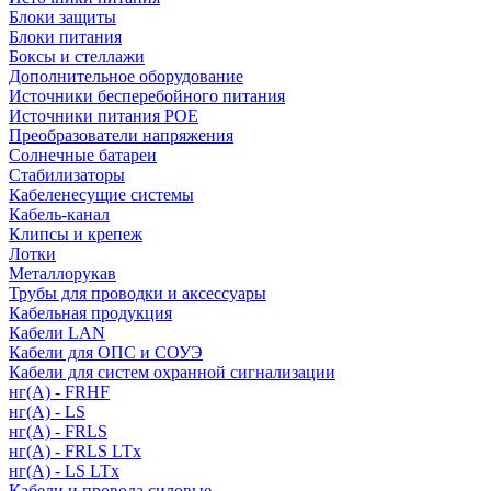
Блоки защиты
Блоки питания
Боксы и стеллажи
Дополнительное оборудование
Источники бесперебойного питания
Источники питания POE
Преобразователи напряжения
Солнечные батареи
Стабилизаторы
Кабеленесущие системы
Кабель-канал
Клипсы и крепеж
Лотки
Металлорукав
Трубы для проводки и аксессуары
Кабельная продукция
Кабели LAN
Кабели для ОПС и СОУЭ
Кабели для систем охранной сигнализации
нг(A) - FRHF
нг(A) - LS
нг(А) - FRLS
нг(А) - FRLS LTx
нг(А) - LS LTx
Кабели и провода силовые