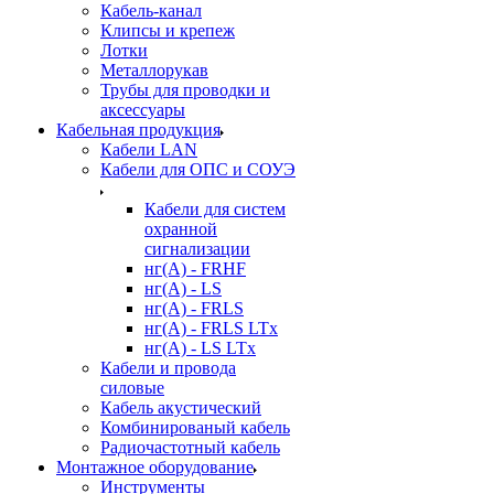
Кабель-канал
Клипсы и крепеж
Лотки
Металлорукав
Трубы для проводки и
аксессуары
Кабельная продукция
Кабели LAN
Кабели для ОПС и СОУЭ
Кабели для систем
охранной
сигнализации
нг(A) - FRHF
нг(A) - LS
нг(А) - FRLS
нг(А) - FRLS LTx
нг(А) - LS LTx
Кабели и провода
силовые
Кабель акустический
Комбинированый кабель
Радиочастотный кабель
Монтажное оборудование
Инструменты