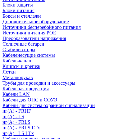
Блоки защиты
Блоки питания
Боксы и стеллажи
Дополнительное оборудование
Источники бесперебойного питания
Источники питания POE
Преобразователи напряжения
Солнечные батареи
Стабилизаторы
Кабеленесущие системы
Кабель-канал
Клипсы и крепеж
Лотки
Металлорукав
Трубы для проводки и аксессуары
Кабельная продукция
Кабели LAN
Кабели для ОПС и СОУЭ
Кабели для систем охранной сигнализации
нг(A) - FRHF
нг(A) - LS
нг(А) - FRLS
нг(А) - FRLS LTx
нг(А) - LS LTx
Кабели и провода силовые