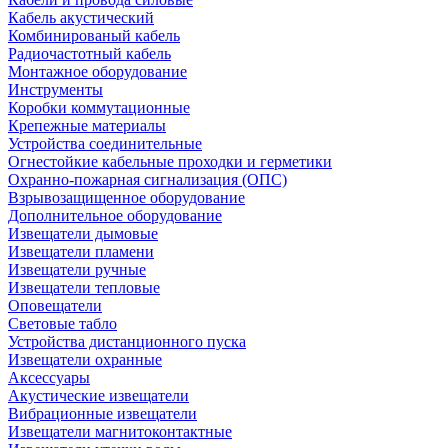
Кабель акустический
Комбинированый кабель
Радиочастотный кабель
Монтажное оборудование
Инструменты
Коробки коммутационные
Крепежные материалы
Устройства соединительные
Огнестойкие кабельные проходки и герметики
Охранно-пожарная сигнализация (ОПС)
Взрывозащищенное оборудование
Дополнительное оборудование
Извещатели дымовые
Извещатели пламени
Извещатели ручные
Извещатели тепловые
Оповещатели
Световые табло
Устройства дистанционного пуска
Извещатели охранные
Аксессуары
Акустические извещатели
Вибрационные извещатели
Извещатели магнитоконтактные