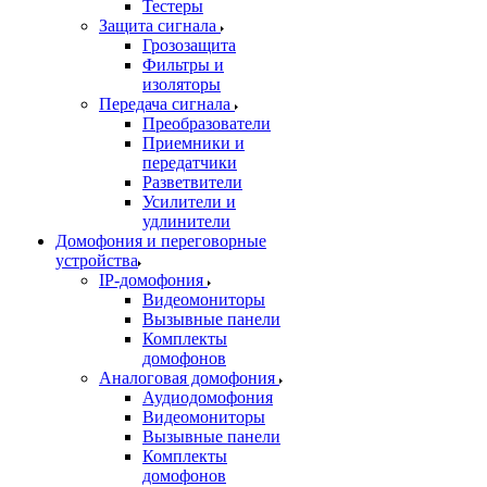
Тестеры
Защита сигнала
Грозозащита
Фильтры и
изоляторы
Передача сигнала
Преобразователи
Приемники и
передатчики
Разветвители
Усилители и
удлинители
Домофония и переговорные
устройства
IP-домофония
Видеомониторы
Вызывные панели
Комплекты
домофонов
Аналоговая домофония
Аудиодомофония
Видеомониторы
Вызывные панели
Комплекты
домофонов