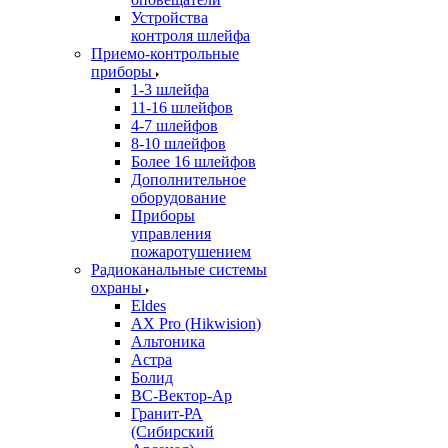
Устройства
контроля шлейфа
Приемо-контрольные
приборы
1-3 шлейфа
11-16 шлейфов
4-7 шлейфов
8-10 шлейфов
Более 16 шлейфов
Дополнительное
оборудование
Приборы
управления
пожаротушением
Радиоканальные системы
охраны
Eldes
AX Pro (Hikwision)
Альтоника
Астра
Болид
ВС-Вектор-Ар
Гранит-РА
(Сибирский