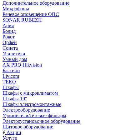
Дополнительное оборудование
Микрофоны
Речевое оповещение ОПС
SONAR RUBEZH
Ария
Болид
Рокот
Орфей
Соната
Усилители
Умный дом
AX PRO Hikvision
Бастион
Livicom
ТЕКО
Шкафы
Шкафы с микроклиматом
Шкафы 19"
Шкафы электромонтажные
Электрооборудование
Удлинители/сетевые фильтры
Электроустановочное оборудование
Щитовое оборудование
Акции
Услуги