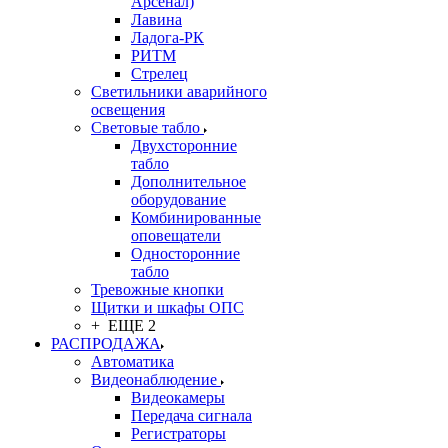
Арсенал)
Лавина
Ладога-РК
РИТМ
Стрелец
Светильники аварийного
освещения
Световые табло
Двухсторонние
табло
Дополнительное
оборудование
Комбинированные
оповещатели
Односторонние
табло
Тревожные кнопки
Щитки и шкафы ОПС
+ ЕЩЕ 2
РАСПРОДАЖА
Автоматика
Видеонаблюдение
Видеокамеры
Передача сигнала
Регистраторы