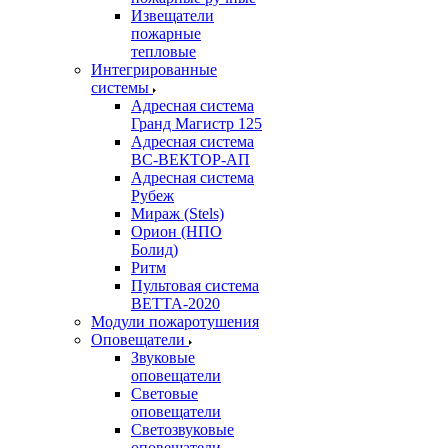
Извещатели
пожарные
тепловые
Интегрированные
системы
Адресная система
Гранд Магистр 125
Адресная система
ВС-ВЕКТОР-АП
Адресная система
Рубеж
Мираж (Stels)
Орион (НПО
Болид)
Ритм
Пультовая система
ВЕТТА-2020
Модули пожаротушения
Оповещатели
Звуковые
оповещатели
Световые
оповещатели
Светозвуковые
оповещатели