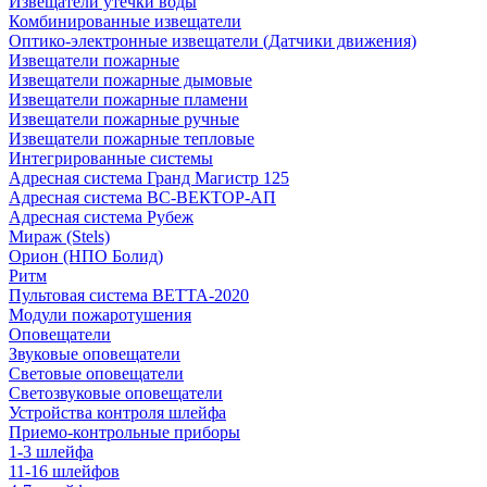
Извещатели утечки воды
Комбинированные извещатели
Оптико-электронные извещатели (Датчики движения)
Извещатели пожарные
Извещатели пожарные дымовые
Извещатели пожарные пламени
Извещатели пожарные ручные
Извещатели пожарные тепловые
Интегрированные системы
Адресная система Гранд Магистр 125
Адресная система ВС-ВЕКТОР-АП
Адресная система Рубеж
Мираж (Stels)
Орион (НПО Болид)
Ритм
Пультовая система ВЕТТА-2020
Модули пожаротушения
Оповещатели
Звуковые оповещатели
Световые оповещатели
Светозвуковые оповещатели
Устройства контроля шлейфа
Приемо-контрольные приборы
1-3 шлейфа
11-16 шлейфов