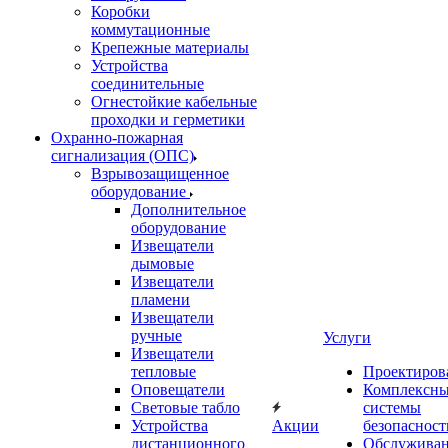
Коробки
коммутационные
Крепежные материалы
Устройства
соединительные
Огнестойкие кабельные
проходки и герметики
Охранно-пожарная
сигнализация (ОПС)
Взрывозащищенное
оборудование
Дополнительное
оборудование
Извещатели
дымовые
Извещатели
пламени
Извещатели
ручные
Услуги
Извещатели
тепловые
Проектиров
Оповещатели
Комплексн
Световые табло
системы
Устройства
Акции
безопасност
дистанционного
Обслужива