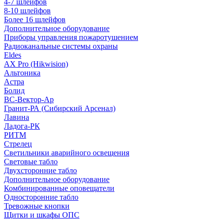
4-7 шлейфов
8-10 шлейфов
Более 16 шлейфов
Дополнительное оборудование
Приборы управления пожаротушением
Радиоканальные системы охраны
Eldes
AX Pro (Hikwision)
Альтоника
Астра
Болид
ВС-Вектор-Ар
Гранит-РА (Сибирский Арсенал)
Лавина
Ладога-РК
РИТМ
Стрелец
Светильники аварийного освещения
Световые табло
Двухсторонние табло
Дополнительное оборудование
Комбинированные оповещатели
Односторонние табло
Тревожные кнопки
Щитки и шкафы ОПС