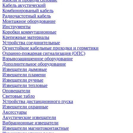
Кабель акустический
Комбинированый кабель
Радиочастотный кабель
Монтажное оборудование
Инструменты
Коробки коммутационные
Крепежные материалы
Устройства соединительные
Огнестойкие кабельные проходки и герметики
Охранно-пожарная сигнализация (ОПС)
Взрывозащищенное оборудование
Дополнительное оборудование
Извещатели дымовые
Извещатели пламени
Извещатели ручные
Извещатели тепловые
Оповещатели
Световые табло
Устройства дистанционного пуска
Извещатели охранные
Аксессуары
Акустические извещатели
Вибрационные извещатели
Извещатели магнитоконтактные