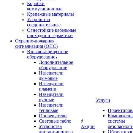
Коробки
коммутационные
Крепежные материалы
Устройства
соединительные
Огнестойкие кабельные
проходки и герметики
Охранно-пожарная
сигнализация (ОПС)
Взрывозащищенное
оборудование
Дополнительное
оборудование
Извещатели
дымовые
Извещатели
пламени
Извещатели
ручные
Услуги
Извещатели
тепловые
Проектиров
Оповещатели
Комплексн
Световые табло
системы
Устройства
Акции
безопасност
дистанционного
Обслужива