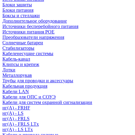
Блоки защиты
Блоки питания
Боксы и стеллажи
Дополнительное оборудование
Источники бесперебойного питания
Источники питания POE
Преобразователи напряжения
Солнечные батареи
Стабилизаторы
Кабеленесущие системы
Кабель-канал
Клипсы и крепеж
Лотки
Металлорукав
Трубы для проводки и аксессуары
Кабельная продукция
Кабели LAN
Кабели для ОПС и СОУЭ
Кабели для систем охранной сигнализации
нг(A) - FRHF
нг(A) - LS
нг(А) - FRLS
нг(А) - FRLS LTx
нг(А) - LS LTx
Кабели и провода силовые