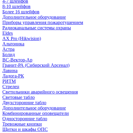
4-7 шлейфов
8-10 шлейфов
Более 16 шлейфов
Дополнительное оборудование
Приборы управления пожаротушением
Радиоканальные системы охраны
Eldes
AX Pro (Hikwision)
Альтоника
Астра
Болид
ВС-Вектор-Ар
Гранит-РА (Сибирский Арсенал)
Лавина
Ладога-РК
РИТМ
Стрелец
Светильники аварийного освещения
Световые табло
Двухсторонние табло
Дополнительное оборудование
Комбинированные оповещатели
Односторонние табло
Тревожные кнопки
Щитки и шкафы ОПС