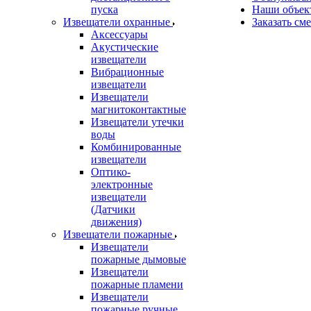
пуска
Наши объек
Извещатели охранные
Заказать см
Аксессуары
Акустические
извещатели
Вибрационные
извещатели
Извещатели
магнитоконтактные
Извещатели утечки
воды
Комбинированные
извещатели
Оптико-
электронные
извещатели
(Датчики
движения)
Извещатели пожарные
Извещатели
пожарные дымовые
Извещатели
пожарные пламени
Извещатели
пожарные ручные