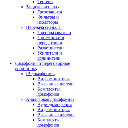
Тестеры
Защита сигнала
Грозозащита
Фильтры и
изоляторы
Передача сигнала
Преобразователи
Приемники и
передатчики
Разветвители
Усилители и
удлинители
Домофония и переговорные
устройства
IP-домофония
Видеомониторы
Вызывные панели
Комплекты
домофонов
Аналоговая домофония
Аудиодомофония
Видеомониторы
Вызывные панели
Комплекты
домофонов