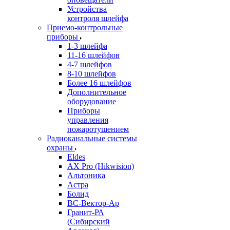
Устройства
контроля шлейфа
Приемо-контрольные
приборы
1-3 шлейфа
11-16 шлейфов
4-7 шлейфов
8-10 шлейфов
Более 16 шлейфов
Дополнительное
оборудование
Приборы
управления
пожаротушением
Радиоканальные системы
охраны
Eldes
AX Pro (Hikwision)
Альтоника
Астра
Болид
ВС-Вектор-Ар
Гранит-РА
(Сибирский