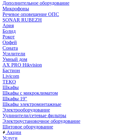
Дополнительное оборудование
Микрофоны
Речевое оповещение ОПС
SONAR RUBEZH
Ария
Болид
Рокот
Орфей
Соната
Усилители
Умный дом
AX PRO Hikvision
Бастион
Livicom
ТЕКО
Шкафы
Шкафы с микроклиматом
Шкафы 19"
Шкафы электромонтажные
Электрооборудование
Удлинители/сетевые фильтры
Электроустановочное оборудование
Щитовое оборудование
Акции
Услуги