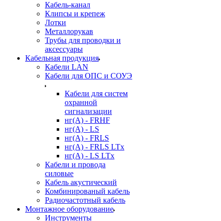
Кабель-канал
Клипсы и крепеж
Лотки
Металлорукав
Трубы для проводки и
аксессуары
Кабельная продукция
Кабели LAN
Кабели для ОПС и СОУЭ
Кабели для систем
охранной
сигнализации
нг(A) - FRHF
нг(A) - LS
нг(А) - FRLS
нг(А) - FRLS LTx
нг(А) - LS LTx
Кабели и провода
силовые
Кабель акустический
Комбинированый кабель
Радиочастотный кабель
Монтажное оборудование
Инструменты