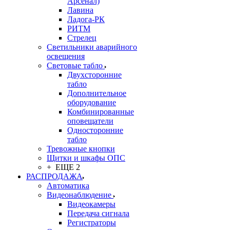
Арсенал)
Лавина
Ладога-РК
РИТМ
Стрелец
Светильники аварийного
освещения
Световые табло
Двухсторонние
табло
Дополнительное
оборудование
Комбинированные
оповещатели
Односторонние
табло
Тревожные кнопки
Щитки и шкафы ОПС
+ ЕЩЕ 2
РАСПРОДАЖА
Автоматика
Видеонаблюдение
Видеокамеры
Передача сигнала
Регистраторы