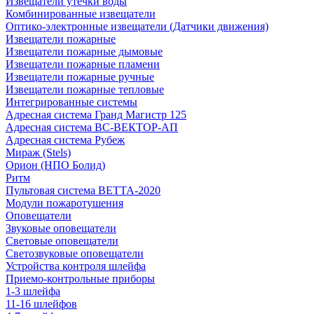
Извещатели утечки воды
Комбинированные извещатели
Оптико-электронные извещатели (Датчики движения)
Извещатели пожарные
Извещатели пожарные дымовые
Извещатели пожарные пламени
Извещатели пожарные ручные
Извещатели пожарные тепловые
Интегрированные системы
Адресная система Гранд Магистр 125
Адресная система ВС-ВЕКТОР-АП
Адресная система Рубеж
Мираж (Stels)
Орион (НПО Болид)
Ритм
Пультовая система ВЕТТА-2020
Модули пожаротушения
Оповещатели
Звуковые оповещатели
Световые оповещатели
Светозвуковые оповещатели
Устройства контроля шлейфа
Приемо-контрольные приборы
1-3 шлейфа
11-16 шлейфов