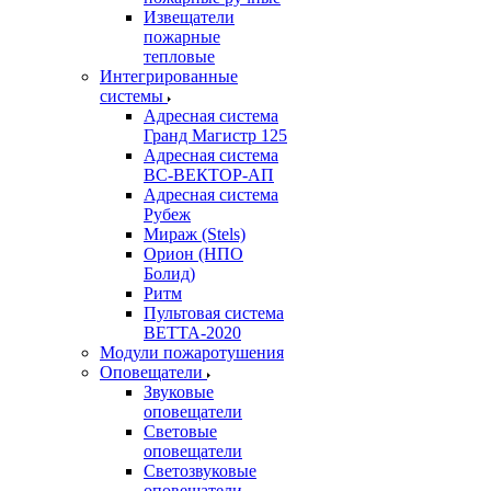
Извещатели
пожарные
тепловые
Интегрированные
системы
Адресная система
Гранд Магистр 125
Адресная система
ВС-ВЕКТОР-АП
Адресная система
Рубеж
Мираж (Stels)
Орион (НПО
Болид)
Ритм
Пультовая система
ВЕТТА-2020
Модули пожаротушения
Оповещатели
Звуковые
оповещатели
Световые
оповещатели
Светозвуковые
оповещатели