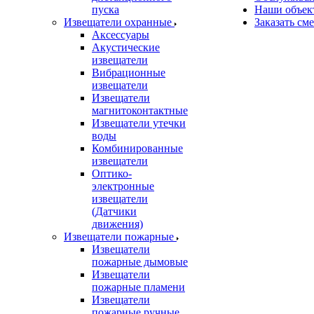
пуска
Наши объек
Извещатели охранные
Заказать см
Аксессуары
Акустические
извещатели
Вибрационные
извещатели
Извещатели
магнитоконтактные
Извещатели утечки
воды
Комбинированные
извещатели
Оптико-
электронные
извещатели
(Датчики
движения)
Извещатели пожарные
Извещатели
пожарные дымовые
Извещатели
пожарные пламени
Извещатели
пожарные ручные