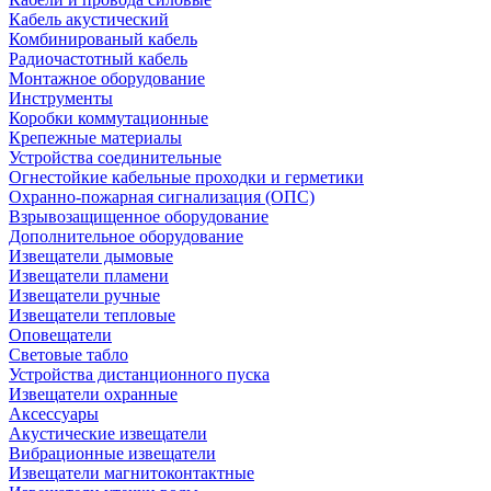
Кабель акустический
Комбинированый кабель
Радиочастотный кабель
Монтажное оборудование
Инструменты
Коробки коммутационные
Крепежные материалы
Устройства соединительные
Огнестойкие кабельные проходки и герметики
Охранно-пожарная сигнализация (ОПС)
Взрывозащищенное оборудование
Дополнительное оборудование
Извещатели дымовые
Извещатели пламени
Извещатели ручные
Извещатели тепловые
Оповещатели
Световые табло
Устройства дистанционного пуска
Извещатели охранные
Аксессуары
Акустические извещатели
Вибрационные извещатели
Извещатели магнитоконтактные