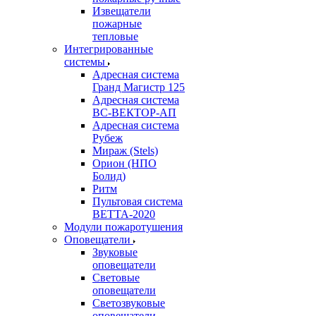
Извещатели
пожарные
тепловые
Интегрированные
системы
Адресная система
Гранд Магистр 125
Адресная система
ВС-ВЕКТОР-АП
Адресная система
Рубеж
Мираж (Stels)
Орион (НПО
Болид)
Ритм
Пультовая система
ВЕТТА-2020
Модули пожаротушения
Оповещатели
Звуковые
оповещатели
Световые
оповещатели
Светозвуковые
оповещатели