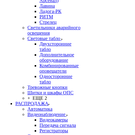
Арсенал)
Лавина
Ладога-РК
РИТМ
Стрелец
Светильники аварийного
освещения
Световые табло
Двухсторонние
табло
Дополнительное
оборудование
Комбинированные
оповещатели
Односторонние
табло
Тревожные кнопки
Щитки и шкафы ОПС
+ ЕЩЕ 2
РАСПРОДАЖА
Автоматика
Видеонаблюдение
Видеокамеры
Передача сигнала
Регистраторы