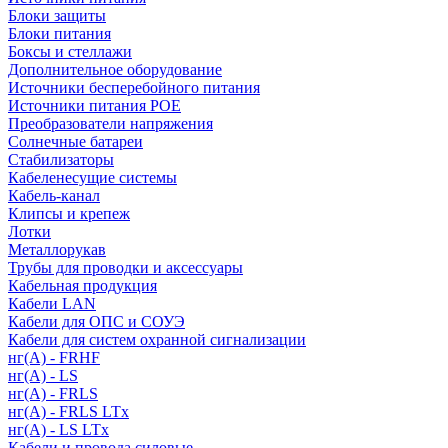
Блоки защиты
Блоки питания
Боксы и стеллажи
Дополнительное оборудование
Источники бесперебойного питания
Источники питания POE
Преобразователи напряжения
Солнечные батареи
Стабилизаторы
Кабеленесущие системы
Кабель-канал
Клипсы и крепеж
Лотки
Металлорукав
Трубы для проводки и аксессуары
Кабельная продукция
Кабели LAN
Кабели для ОПС и СОУЭ
Кабели для систем охранной сигнализации
нг(A) - FRHF
нг(A) - LS
нг(А) - FRLS
нг(А) - FRLS LTx
нг(А) - LS LTx
Кабели и провода силовые