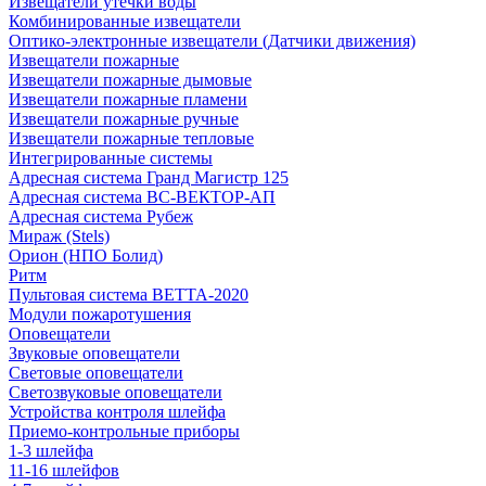
Извещатели утечки воды
Комбинированные извещатели
Оптико-электронные извещатели (Датчики движения)
Извещатели пожарные
Извещатели пожарные дымовые
Извещатели пожарные пламени
Извещатели пожарные ручные
Извещатели пожарные тепловые
Интегрированные системы
Адресная система Гранд Магистр 125
Адресная система ВС-ВЕКТОР-АП
Адресная система Рубеж
Мираж (Stels)
Орион (НПО Болид)
Ритм
Пультовая система ВЕТТА-2020
Модули пожаротушения
Оповещатели
Звуковые оповещатели
Световые оповещатели
Светозвуковые оповещатели
Устройства контроля шлейфа
Приемо-контрольные приборы
1-3 шлейфа
11-16 шлейфов