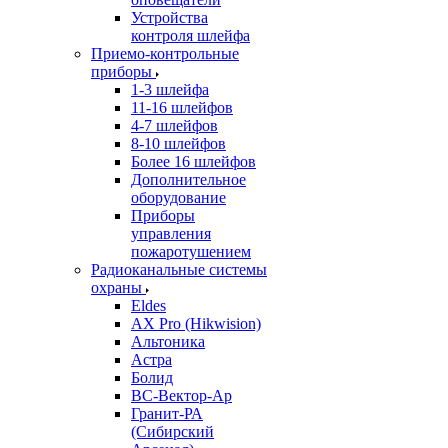
Устройства
контроля шлейфа
Приемо-контрольные
приборы
1-3 шлейфа
11-16 шлейфов
4-7 шлейфов
8-10 шлейфов
Более 16 шлейфов
Дополнительное
оборудование
Приборы
управления
пожаротушением
Радиоканальные системы
охраны
Eldes
AX Pro (Hikwision)
Альтоника
Астра
Болид
ВС-Вектор-Ар
Гранит-РА
(Сибирский