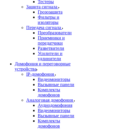
Тестеры
Защита сигнала
Грозозащита
Фильтры и
изоляторы
Передача сигнала
Преобразователи
Приемники и
передатчики
Разветвители
Усилители и
удлинители
Домофония и переговорные
устройства
IP-домофония
Видеомониторы
Вызывные панели
Комплекты
домофонов
Аналоговая домофония
Аудиодомофония
Видеомониторы
Вызывные панели
Комплекты
домофонов