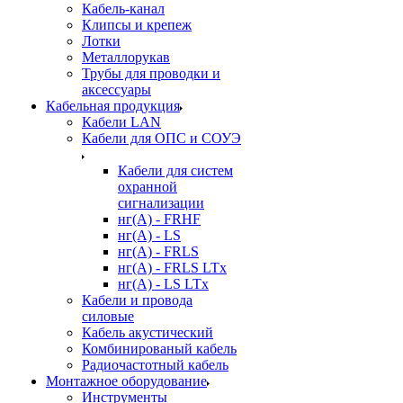
Кабель-канал
Клипсы и крепеж
Лотки
Металлорукав
Трубы для проводки и
аксессуары
Кабельная продукция
Кабели LAN
Кабели для ОПС и СОУЭ
Кабели для систем
охранной
сигнализации
нг(A) - FRHF
нг(A) - LS
нг(А) - FRLS
нг(А) - FRLS LTx
нг(А) - LS LTx
Кабели и провода
силовые
Кабель акустический
Комбинированый кабель
Радиочастотный кабель
Монтажное оборудование
Инструменты