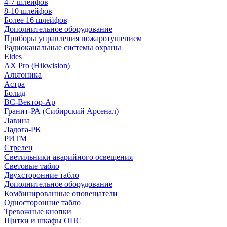
4-7 шлейфов
8-10 шлейфов
Более 16 шлейфов
Дополнительное оборудование
Приборы управления пожаротушением
Радиоканальные системы охраны
Eldes
AX Pro (Hikwision)
Альтоника
Астра
Болид
ВС-Вектор-Ар
Гранит-РА (Сибирский Арсенал)
Лавина
Ладога-РК
РИТМ
Стрелец
Светильники аварийного освещения
Световые табло
Двухсторонние табло
Дополнительное оборудование
Комбинированные оповещатели
Односторонние табло
Тревожные кнопки
Щитки и шкафы ОПС