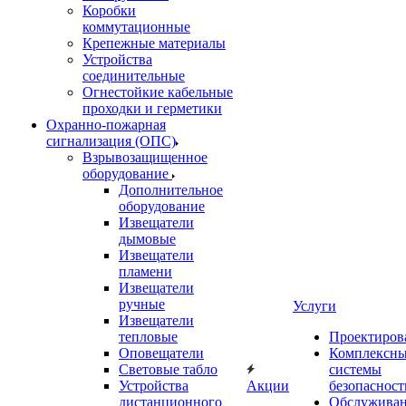
Коробки
коммутационные
Крепежные материалы
Устройства
соединительные
Огнестойкие кабельные
проходки и герметики
Охранно-пожарная
сигнализация (ОПС)
Взрывозащищенное
оборудование
Дополнительное
оборудование
Извещатели
дымовые
Извещатели
пламени
Извещатели
ручные
Услуги
Извещатели
тепловые
Проектиров
Оповещатели
Комплексн
Световые табло
системы
Устройства
Акции
безопасност
дистанционного
Обслужива