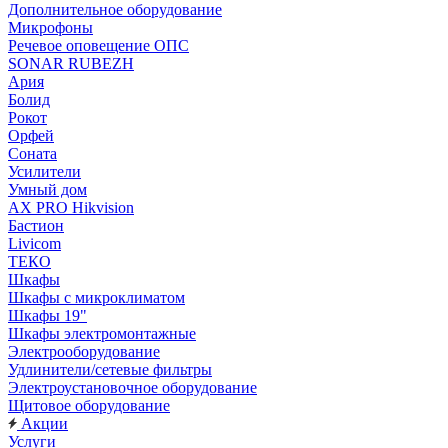
Дополнительное оборудование
Микрофоны
Речевое оповещение ОПС
SONAR RUBEZH
Ария
Болид
Рокот
Орфей
Соната
Усилители
Умный дом
AX PRO Hikvision
Бастион
Livicom
ТЕКО
Шкафы
Шкафы с микроклиматом
Шкафы 19"
Шкафы электромонтажные
Электрооборудование
Удлинители/сетевые фильтры
Электроустановочное оборудование
Щитовое оборудование
Акции
Услуги