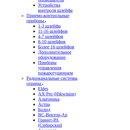
Устройства
контроля шлейфа
Приемо-контрольные
приборы
1-3 шлейфа
11-16 шлейфов
4-7 шлейфов
8-10 шлейфов
Более 16 шлейфов
Дополнительное
оборудование
Приборы
управления
пожаротушением
Радиоканальные системы
охраны
Eldes
AX Pro (Hikwision)
Альтоника
Астра
Болид
ВС-Вектор-Ар
Гранит-РА
(Сибирский