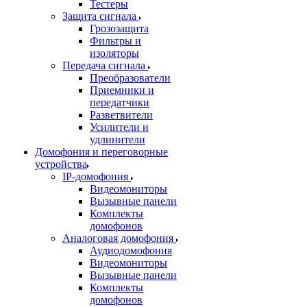
Тестеры
Защита сигнала
Грозозащита
Фильтры и
изоляторы
Передача сигнала
Преобразователи
Приемники и
передатчики
Разветвители
Усилители и
удлинители
Домофония и переговорные
устройства
IP-домофония
Видеомониторы
Вызывные панели
Комплекты
домофонов
Аналоговая домофония
Аудиодомофония
Видеомониторы
Вызывные панели
Комплекты
домофонов