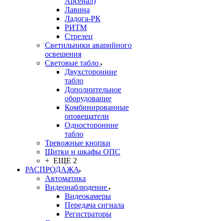
Арсенал)
Лавина
Ладога-РК
РИТМ
Стрелец
Светильники аварийного
освещения
Световые табло
Двухсторонние
табло
Дополнительное
оборудование
Комбинированные
оповещатели
Односторонние
табло
Тревожные кнопки
Щитки и шкафы ОПС
+ ЕЩЕ 2
РАСПРОДАЖА
Автоматика
Видеонаблюдение
Видеокамеры
Передача сигнала
Регистраторы