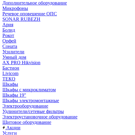
Дополнительное оборудование
Микрофоны
Речевое оповещение ОПС
SONAR RUBEZH
Ария
Болид
Рокот
Орфей
Соната
Усилители
Умный дом
AX PRO Hikvision
Бастион
Livicom
ТЕКО
Шкафы
Шкафы с микроклиматом
Шкафы 19"
Шкафы электромонтажные
Электрооборудование
Удлинители/сетевые фильтры
Электроустановочное оборудование
Щитовое оборудование
Акции
Услуги