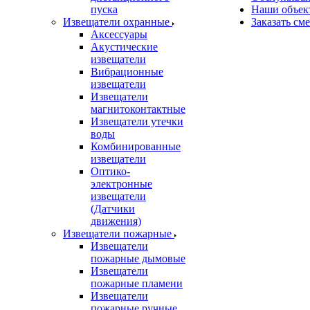
пуска
Наши объек
Извещатели охранные
Заказать см
Аксессуары
Акустические
извещатели
Вибрационные
извещатели
Извещатели
магнитоконтактные
Извещатели утечки
воды
Комбинированные
извещатели
Оптико-
электронные
извещатели
(Датчики
движения)
Извещатели пожарные
Извещатели
пожарные дымовые
Извещатели
пожарные пламени
Извещатели
пожарные ручные