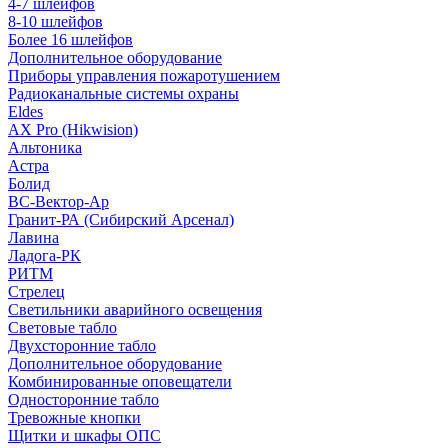
4-7 шлейфов
8-10 шлейфов
Более 16 шлейфов
Дополнительное оборудование
Приборы управления пожаротушением
Радиоканальные системы охраны
Eldes
AX Pro (Hikwision)
Альтоника
Астра
Болид
ВС-Вектор-Ар
Гранит-РА (Сибирский Арсенал)
Лавина
Ладога-РК
РИТМ
Стрелец
Светильники аварийного освещения
Световые табло
Двухсторонние табло
Дополнительное оборудование
Комбинированные оповещатели
Односторонние табло
Тревожные кнопки
Щитки и шкафы ОПС