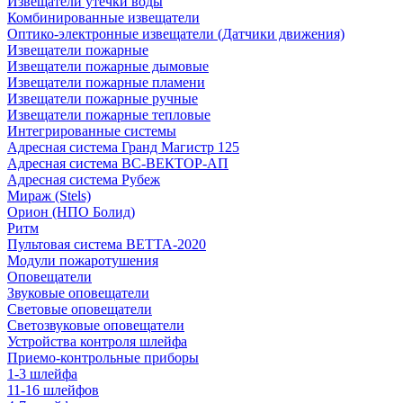
Извещатели утечки воды
Комбинированные извещатели
Оптико-электронные извещатели (Датчики движения)
Извещатели пожарные
Извещатели пожарные дымовые
Извещатели пожарные пламени
Извещатели пожарные ручные
Извещатели пожарные тепловые
Интегрированные системы
Адресная система Гранд Магистр 125
Адресная система ВС-ВЕКТОР-АП
Адресная система Рубеж
Мираж (Stels)
Орион (НПО Болид)
Ритм
Пультовая система ВЕТТА-2020
Модули пожаротушения
Оповещатели
Звуковые оповещатели
Световые оповещатели
Светозвуковые оповещатели
Устройства контроля шлейфа
Приемо-контрольные приборы
1-3 шлейфа
11-16 шлейфов