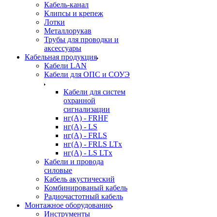
Кабель-канал
Клипсы и крепеж
Лотки
Металлорукав
Трубы для проводки и
аксессуары
Кабельная продукция
Кабели LAN
Кабели для ОПС и СОУЭ
Кабели для систем
охранной
сигнализации
нг(A) - FRHF
нг(A) - LS
нг(А) - FRLS
нг(А) - FRLS LTx
нг(А) - LS LTx
Кабели и провода
силовые
Кабель акустический
Комбинированый кабель
Радиочастотный кабель
Монтажное оборудование
Инструменты