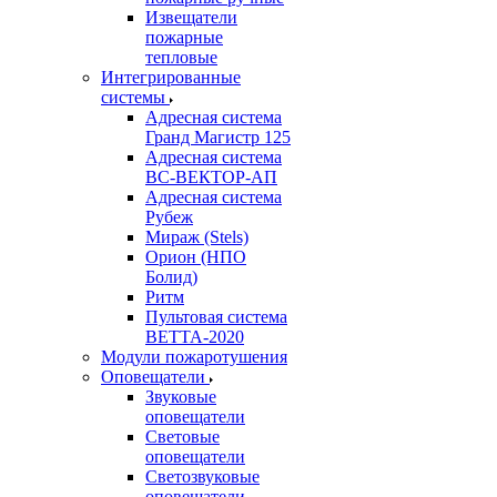
Извещатели
пожарные
тепловые
Интегрированные
системы
Адресная система
Гранд Магистр 125
Адресная система
ВС-ВЕКТОР-АП
Адресная система
Рубеж
Мираж (Stels)
Орион (НПО
Болид)
Ритм
Пультовая система
ВЕТТА-2020
Модули пожаротушения
Оповещатели
Звуковые
оповещатели
Световые
оповещатели
Светозвуковые
оповещатели