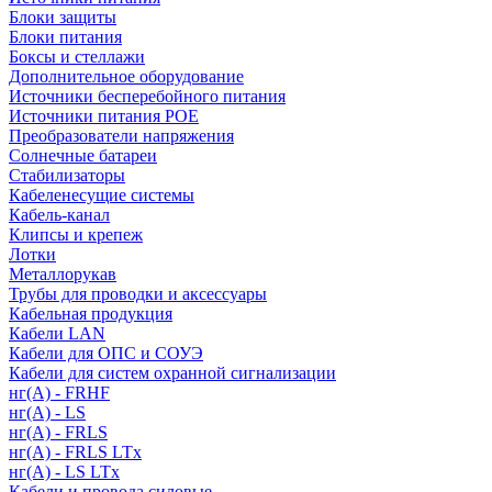
Блоки защиты
Блоки питания
Боксы и стеллажи
Дополнительное оборудование
Источники бесперебойного питания
Источники питания POE
Преобразователи напряжения
Солнечные батареи
Стабилизаторы
Кабеленесущие системы
Кабель-канал
Клипсы и крепеж
Лотки
Металлорукав
Трубы для проводки и аксессуары
Кабельная продукция
Кабели LAN
Кабели для ОПС и СОУЭ
Кабели для систем охранной сигнализации
нг(A) - FRHF
нг(A) - LS
нг(А) - FRLS
нг(А) - FRLS LTx
нг(А) - LS LTx
Кабели и провода силовые