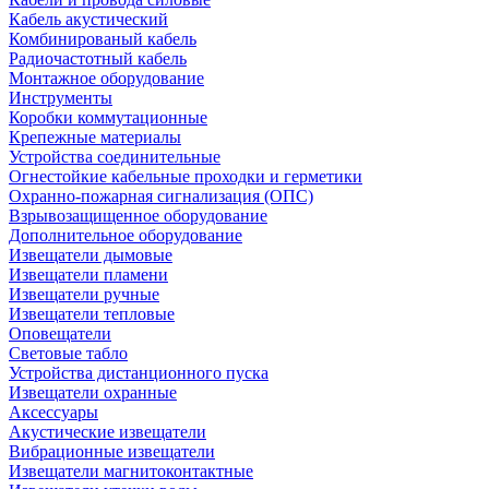
Кабель акустический
Комбинированый кабель
Радиочастотный кабель
Монтажное оборудование
Инструменты
Коробки коммутационные
Крепежные материалы
Устройства соединительные
Огнестойкие кабельные проходки и герметики
Охранно-пожарная сигнализация (ОПС)
Взрывозащищенное оборудование
Дополнительное оборудование
Извещатели дымовые
Извещатели пламени
Извещатели ручные
Извещатели тепловые
Оповещатели
Световые табло
Устройства дистанционного пуска
Извещатели охранные
Аксессуары
Акустические извещатели
Вибрационные извещатели
Извещатели магнитоконтактные