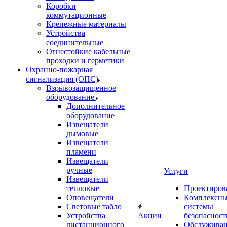
Коробки
коммутационные
Крепежные материалы
Устройства
соединительные
Огнестойкие кабельные
проходки и герметики
Охранно-пожарная
сигнализация (ОПС)
Взрывозащищенное
оборудование
Дополнительное
оборудование
Извещатели
дымовые
Извещатели
пламени
Извещатели
ручные
Услуги
Извещатели
тепловые
Проектиров
Оповещатели
Комплексн
Световые табло
системы
Устройства
Акции
безопасност
дистанционного
Обслужива