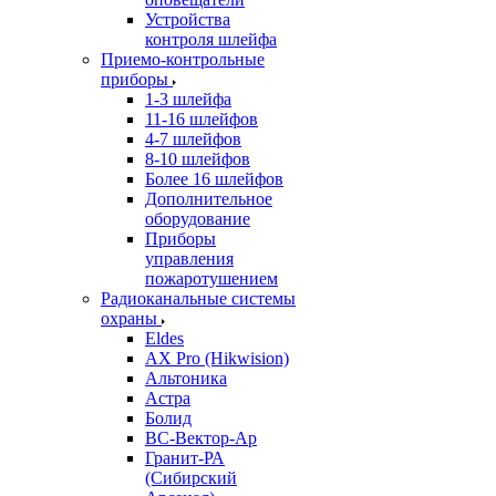
Устройства
контроля шлейфа
Приемо-контрольные
приборы
1-3 шлейфа
11-16 шлейфов
4-7 шлейфов
8-10 шлейфов
Более 16 шлейфов
Дополнительное
оборудование
Приборы
управления
пожаротушением
Радиоканальные системы
охраны
Eldes
AX Pro (Hikwision)
Альтоника
Астра
Болид
ВС-Вектор-Ар
Гранит-РА
(Сибирский