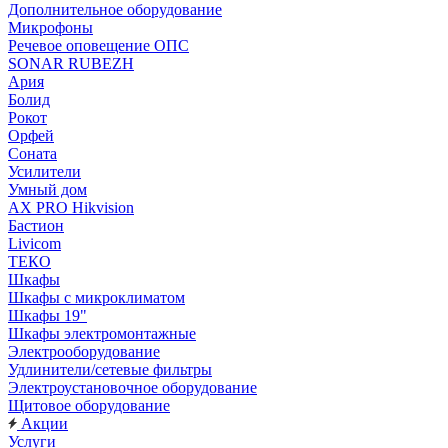
Дополнительное оборудование
Микрофоны
Речевое оповещение ОПС
SONAR RUBEZH
Ария
Болид
Рокот
Орфей
Соната
Усилители
Умный дом
AX PRO Hikvision
Бастион
Livicom
ТЕКО
Шкафы
Шкафы с микроклиматом
Шкафы 19"
Шкафы электромонтажные
Электрооборудование
Удлинители/сетевые фильтры
Электроустановочное оборудование
Щитовое оборудование
Акции
Услуги