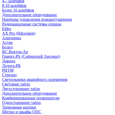
4-7 шлейфов
8-10 шлейфов
Более 16 шлейфов
Дополнительное оборудование
Приборы управления пожаротушением
Радиоканальные системы охраны
Eldes
AX Pro (Hikwision)
Альтоника
Астра
Болид
ВС-Вектор-Ар
Гранит-РА (Сибирский Арсенал)
Лавина
Ладога-РК
РИТМ
Стрелец
Светильники аварийного освещения
Световые табло
Двухсторонние табло
Дополнительное оборудование
Комбинированные оповещатели
Односторонние табло
Тревожные кнопки
Щитки и шкафы ОПС