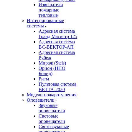
Извещатели
пожарные
тепловые
Интегрированные
системы
Адресная система
Гранд Магистр 125
Адресная система
ВС-ВЕКТОР-АП
Адресная система
Рубеж
Мираж (Stels)
Орион (НПО
Болид)
Ритм
Пультовая система
ВЕТТА-2020
Модули пожаротушения
Оповещатели
Звуковые
оповещатели
Световые
оповещатели
Светозвуковые
оповещатели