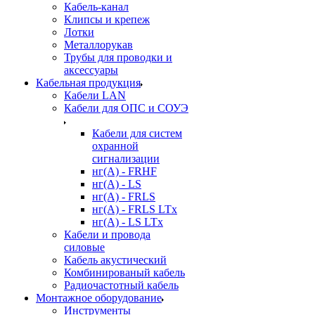
Кабель-канал
Клипсы и крепеж
Лотки
Металлорукав
Трубы для проводки и
аксессуары
Кабельная продукция
Кабели LAN
Кабели для ОПС и СОУЭ
Кабели для систем
охранной
сигнализации
нг(A) - FRHF
нг(A) - LS
нг(А) - FRLS
нг(А) - FRLS LTx
нг(А) - LS LTx
Кабели и провода
силовые
Кабель акустический
Комбинированый кабель
Радиочастотный кабель
Монтажное оборудование
Инструменты