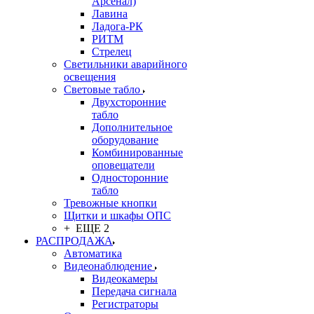
Арсенал)
Лавина
Ладога-РК
РИТМ
Стрелец
Светильники аварийного
освещения
Световые табло
Двухсторонние
табло
Дополнительное
оборудование
Комбинированные
оповещатели
Односторонние
табло
Тревожные кнопки
Щитки и шкафы ОПС
+ ЕЩЕ 2
РАСПРОДАЖА
Автоматика
Видеонаблюдение
Видеокамеры
Передача сигнала
Регистраторы