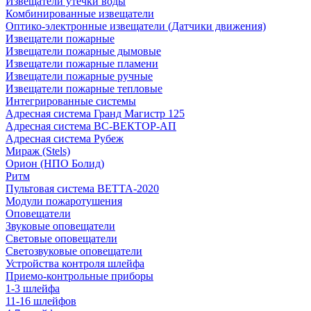
Извещатели утечки воды
Комбинированные извещатели
Оптико-электронные извещатели (Датчики движения)
Извещатели пожарные
Извещатели пожарные дымовые
Извещатели пожарные пламени
Извещатели пожарные ручные
Извещатели пожарные тепловые
Интегрированные системы
Адресная система Гранд Магистр 125
Адресная система ВС-ВЕКТОР-АП
Адресная система Рубеж
Мираж (Stels)
Орион (НПО Болид)
Ритм
Пультовая система ВЕТТА-2020
Модули пожаротушения
Оповещатели
Звуковые оповещатели
Световые оповещатели
Светозвуковые оповещатели
Устройства контроля шлейфа
Приемо-контрольные приборы
1-3 шлейфа
11-16 шлейфов