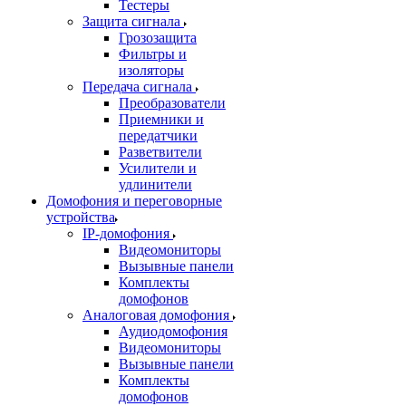
Тестеры
Защита сигнала
Грозозащита
Фильтры и
изоляторы
Передача сигнала
Преобразователи
Приемники и
передатчики
Разветвители
Усилители и
удлинители
Домофония и переговорные
устройства
IP-домофония
Видеомониторы
Вызывные панели
Комплекты
домофонов
Аналоговая домофония
Аудиодомофония
Видеомониторы
Вызывные панели
Комплекты
домофонов