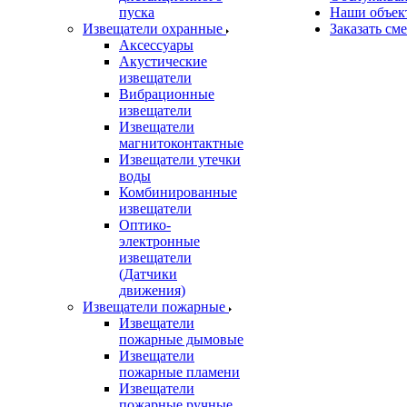
пуска
Наши объек
Извещатели охранные
Заказать см
Аксессуары
Акустические
извещатели
Вибрационные
извещатели
Извещатели
магнитоконтактные
Извещатели утечки
воды
Комбинированные
извещатели
Оптико-
электронные
извещатели
(Датчики
движения)
Извещатели пожарные
Извещатели
пожарные дымовые
Извещатели
пожарные пламени
Извещатели
пожарные ручные