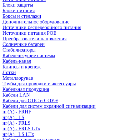
Блоки защиты
Блоки питания
Боксы и стеллажи
Дополнительное оборудование
Источники бесперебойного питания
Источники питания POE
Преобразователи напряжения
Солнечные батареи
Стабилизаторы
Кабеленесущие системы
Кабель-канал
Клипсы и крепеж
Лотки
Металлорукав
Трубы для проводки и аксессуары
Кабельная продукция
Кабели LAN
Кабели для ОПС и СОУЭ
Кабели для систем охранной сигнализации
нг(A) - FRHF
нг(A) - LS
нг(А) - FRLS
нг(А) - FRLS LTx
нг(А) - LS LTx
Кабели и провода силовые