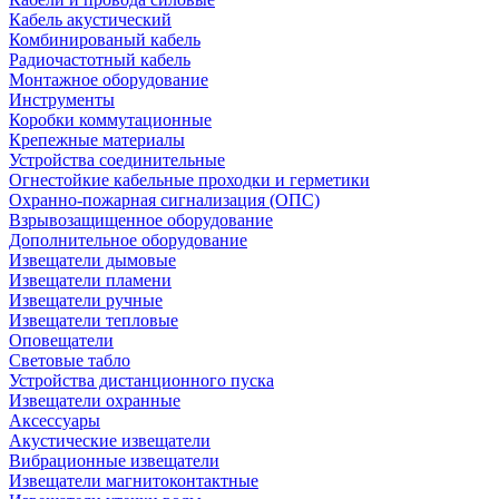
Кабель акустический
Комбинированый кабель
Радиочастотный кабель
Монтажное оборудование
Инструменты
Коробки коммутационные
Крепежные материалы
Устройства соединительные
Огнестойкие кабельные проходки и герметики
Охранно-пожарная сигнализация (ОПС)
Взрывозащищенное оборудование
Дополнительное оборудование
Извещатели дымовые
Извещатели пламени
Извещатели ручные
Извещатели тепловые
Оповещатели
Световые табло
Устройства дистанционного пуска
Извещатели охранные
Аксессуары
Акустические извещатели
Вибрационные извещатели
Извещатели магнитоконтактные