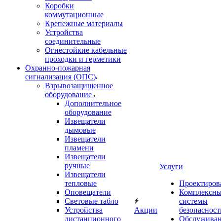
Коробки
коммутационные
Крепежные материалы
Устройства
соединительные
Огнестойкие кабельные
проходки и герметики
Охранно-пожарная
сигнализация (ОПС)
Взрывозащищенное
оборудование
Дополнительное
оборудование
Извещатели
дымовые
Извещатели
пламени
Извещатели
ручные
Услуги
Извещатели
тепловые
Проектиров
Оповещатели
Комплексн
Световые табло
системы
Устройства
Акции
безопасност
дистанционного
Обслужива