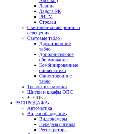
Арсенал)
Лавина
Ладога-РК
РИТМ
Стрелец
Светильники аварийного
освещения
Световые табло
Двухсторонние
табло
Дополнительное
оборудование
Комбинированные
оповещатели
Односторонние
табло
Тревожные кнопки
Щитки и шкафы ОПС
+ ЕЩЕ 2
РАСПРОДАЖА
Автоматика
Видеонаблюдение
Видеокамеры
Передача сигнала
Регистраторы