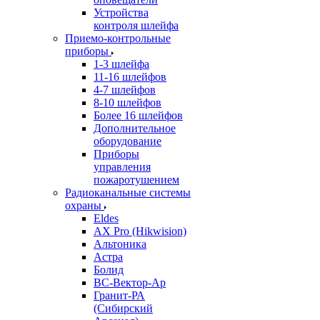
Устройства
контроля шлейфа
Приемо-контрольные
приборы
1-3 шлейфа
11-16 шлейфов
4-7 шлейфов
8-10 шлейфов
Более 16 шлейфов
Дополнительное
оборудование
Приборы
управления
пожаротушением
Радиоканальные системы
охраны
Eldes
AX Pro (Hikwision)
Альтоника
Астра
Болид
ВС-Вектор-Ар
Гранит-РА
(Сибирский