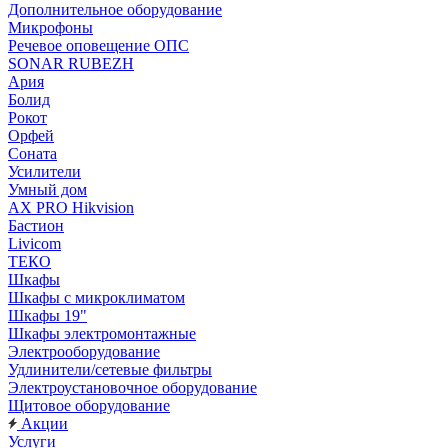
Дополнительное оборудование
Микрофоны
Речевое оповещение ОПС
SONAR RUBEZH
Ария
Болид
Рокот
Орфей
Соната
Усилители
Умный дом
AX PRO Hikvision
Бастион
Livicom
ТЕКО
Шкафы
Шкафы с микроклиматом
Шкафы 19"
Шкафы электромонтажные
Электрооборудование
Удлинители/сетевые фильтры
Электроустановочное оборудование
Щитовое оборудование
Акции
Услуги