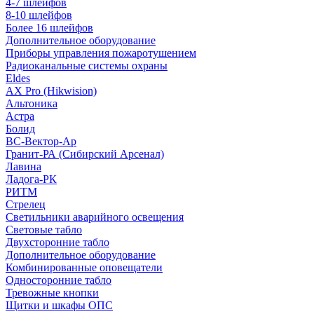
4-7 шлейфов
8-10 шлейфов
Более 16 шлейфов
Дополнительное оборудование
Приборы управления пожаротушением
Радиоканальные системы охраны
Eldes
AX Pro (Hikwision)
Альтоника
Астра
Болид
ВС-Вектор-Ар
Гранит-РА (Сибирский Арсенал)
Лавина
Ладога-РК
РИТМ
Стрелец
Светильники аварийного освещения
Световые табло
Двухсторонние табло
Дополнительное оборудование
Комбинированные оповещатели
Односторонние табло
Тревожные кнопки
Щитки и шкафы ОПС