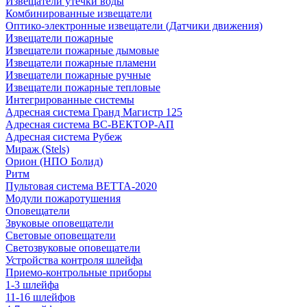
Извещатели утечки воды
Комбинированные извещатели
Оптико-электронные извещатели (Датчики движения)
Извещатели пожарные
Извещатели пожарные дымовые
Извещатели пожарные пламени
Извещатели пожарные ручные
Извещатели пожарные тепловые
Интегрированные системы
Адресная система Гранд Магистр 125
Адресная система ВС-ВЕКТОР-АП
Адресная система Рубеж
Мираж (Stels)
Орион (НПО Болид)
Ритм
Пультовая система ВЕТТА-2020
Модули пожаротушения
Оповещатели
Звуковые оповещатели
Световые оповещатели
Светозвуковые оповещатели
Устройства контроля шлейфа
Приемо-контрольные приборы
1-3 шлейфа
11-16 шлейфов