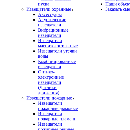
пуска
Наши объек
Извещатели охранные
Заказать см
Аксессуары
Акустические
извещатели
Вибрационные
извещатели
Извещатели
магнитоконтактные
Извещатели утечки
воды
Комбинированные
извещатели
Оптико-
электронные
извещатели
(Датчики
движения)
Извещатели пожарные
Извещатели
пожарные дымовые
Извещатели
пожарные пламени
Извещатели
пожарные ручные