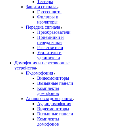
Тестеры
Защита сигнала
Грозозащита
Фильтры и
изоляторы
Передача сигнала
Преобразователи
Приемники и
передатчики
Разветвители
Усилители и
удлинители
Домофония и переговорные
устройства
IP-домофония
Видеомониторы
Вызывные панели
Комплекты
домофонов
Аналоговая домофония
Аудиодомофония
Видеомониторы
Вызывные панели
Комплекты
домофонов