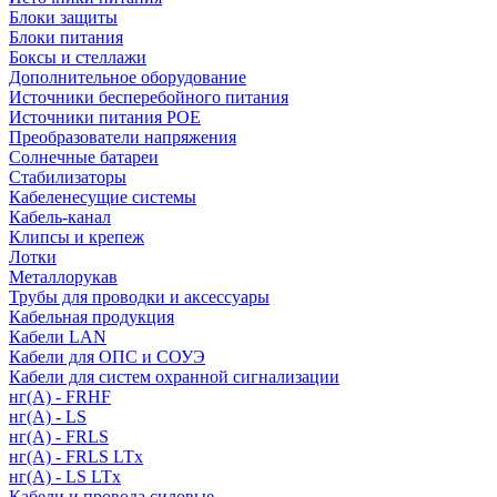
Блоки защиты
Блоки питания
Боксы и стеллажи
Дополнительное оборудование
Источники бесперебойного питания
Источники питания POE
Преобразователи напряжения
Солнечные батареи
Стабилизаторы
Кабеленесущие системы
Кабель-канал
Клипсы и крепеж
Лотки
Металлорукав
Трубы для проводки и аксессуары
Кабельная продукция
Кабели LAN
Кабели для ОПС и СОУЭ
Кабели для систем охранной сигнализации
нг(A) - FRHF
нг(A) - LS
нг(А) - FRLS
нг(А) - FRLS LTx
нг(А) - LS LTx
Кабели и провода силовые