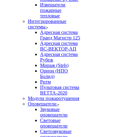
Извещатели
пожарные
тепловые
Интегрированные
системы
Адресная система
Гранд Магистр 125
Адресная система
ВС-ВЕКТОР-АП
Адресная система
Рубеж
Мираж (Stels)
Орион (НПО
Болид)
Ритм
Пультовая система
ВЕТТА-2020
Модули пожаротушения
Оповещатели
Звуковые
оповещатели
Световые
оповещатели
Светозвуковые
оповещатели