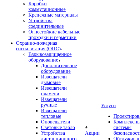
Коробки
коммутационные
Крепежные материалы
Устройства
соединительные
Огнестойкие кабельные
проходки и герметики
Охранно-пожарная
сигнализация (ОПС)
Взрывозащищенное
оборудование
Дополнительное
оборудование
Извещатели
дымовые
Извещатели
пламени
Извещатели
ручные
Услуги
Извещатели
тепловые
Проектиров
Оповещатели
Комплексн
Световые табло
системы
Устройства
Акции
безопасност
дистанционного
Обслужива