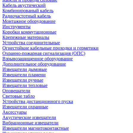
Кабель акустический
Комбинированый кабель
Радиочастотный кабель
Монтажное оборудование
Инструменты
Коробки коммутационные
Крепежные материалы
Устройства соединительные
Огнестойкие кабельные проходки и герметики
Охранно-пожарная сигнализация (ОПС)
Взрывозащищенное оборудование
Дополнительное оборудование
Извещатели дымовые
Извещатели пламени
Извещатели ручные
Извещатели тепловые
Оповещатели
Световые табло
Устройства дистанционного пуска
Извещатели охранные
Аксессуары
Акустические извещатели
Вибрационные извещатели
Извещатели магнитоконтактные