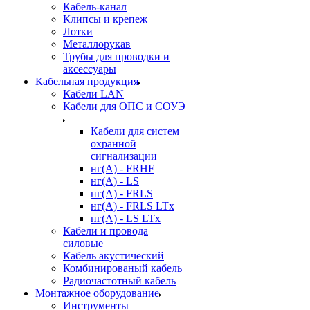
Кабель-канал
Клипсы и крепеж
Лотки
Металлорукав
Трубы для проводки и
аксессуары
Кабельная продукция
Кабели LAN
Кабели для ОПС и СОУЭ
Кабели для систем
охранной
сигнализации
нг(A) - FRHF
нг(A) - LS
нг(А) - FRLS
нг(А) - FRLS LTx
нг(А) - LS LTx
Кабели и провода
силовые
Кабель акустический
Комбинированый кабель
Радиочастотный кабель
Монтажное оборудование
Инструменты