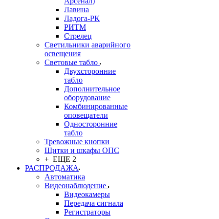
Арсенал)
Лавина
Ладога-РК
РИТМ
Стрелец
Светильники аварийного
освещения
Световые табло
Двухсторонние
табло
Дополнительное
оборудование
Комбинированные
оповещатели
Односторонние
табло
Тревожные кнопки
Щитки и шкафы ОПС
+ ЕЩЕ 2
РАСПРОДАЖА
Автоматика
Видеонаблюдение
Видеокамеры
Передача сигнала
Регистраторы