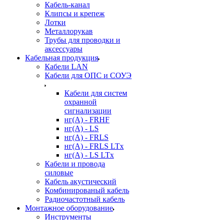
Кабель-канал
Клипсы и крепеж
Лотки
Металлорукав
Трубы для проводки и
аксессуары
Кабельная продукция
Кабели LAN
Кабели для ОПС и СОУЭ
Кабели для систем
охранной
сигнализации
нг(A) - FRHF
нг(A) - LS
нг(А) - FRLS
нг(А) - FRLS LTx
нг(А) - LS LTx
Кабели и провода
силовые
Кабель акустический
Комбинированый кабель
Радиочастотный кабель
Монтажное оборудование
Инструменты