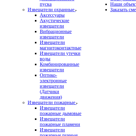
пуска
Наши объек
Извещатели охранные
Заказать см
Аксессуары
Акустические
извещатели
Вибрационные
извещатели
Извещатели
магнитоконтактные
Извещатели утечки
воды
Комбинированные
извещатели
Оптико-
электронные
извещатели
(Датчики
движения)
Извещатели пожарные
Извещатели
пожарные дымовые
Извещатели
пожарные пламени
Извещатели
пожарные ручные