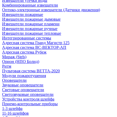
Извещатели утечки воды
Комбинированные извещатели
Оптико-электронные извещатели (Датчики движения)
Извещатели пожарные
Извещатели пожарные дымовые
Извещатели пожарные пламени
Извещатели пожарные ручные
Извещатели пожарные тепловые
Интегрированные системы
Адресная система Гранд Магистр 125
Адресная система ВС-ВЕКТОР-АП
Адресная система Рубеж
Мираж (Stels)
Орион (НПО Болид)
Ритм
Пультовая система ВЕТТА-2020
Модули пожаротушения
Оповещатели
Звуковые оповещатели
Световые оповещатели
Светозвуковые оповещатели
Устройства контроля шлейфа
Приемо-контрольные приборы
1-3 шлейфа
11-16 шлейфов