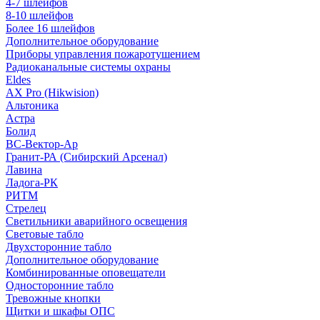
4-7 шлейфов
8-10 шлейфов
Более 16 шлейфов
Дополнительное оборудование
Приборы управления пожаротушением
Радиоканальные системы охраны
Eldes
AX Pro (Hikwision)
Альтоника
Астра
Болид
ВС-Вектор-Ар
Гранит-РА (Сибирский Арсенал)
Лавина
Ладога-РК
РИТМ
Стрелец
Светильники аварийного освещения
Световые табло
Двухсторонние табло
Дополнительное оборудование
Комбинированные оповещатели
Односторонние табло
Тревожные кнопки
Щитки и шкафы ОПС