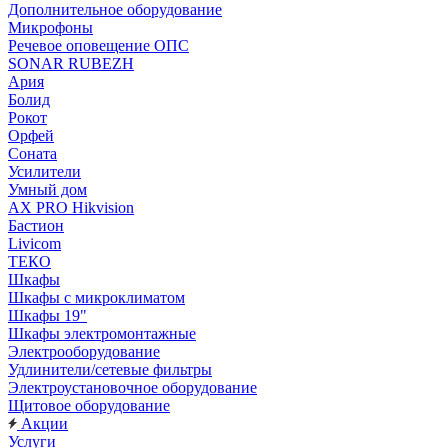
Дополнительное оборудование
Микрофоны
Речевое оповещение ОПС
SONAR RUBEZH
Ария
Болид
Рокот
Орфей
Соната
Усилители
Умный дом
AX PRO Hikvision
Бастион
Livicom
ТЕКО
Шкафы
Шкафы с микроклиматом
Шкафы 19"
Шкафы электромонтажные
Электрооборудование
Удлинители/сетевые фильтры
Электроустановочное оборудование
Щитовое оборудование
Акции
Услуги