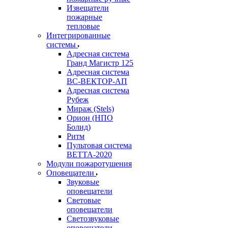
Извещатели
пожарные
тепловые
Интегрированные
системы
Адресная система
Гранд Магистр 125
Адресная система
ВС-ВЕКТОР-АП
Адресная система
Рубеж
Мираж (Stels)
Орион (НПО
Болид)
Ритм
Пультовая система
ВЕТТА-2020
Модули пожаротушения
Оповещатели
Звуковые
оповещатели
Световые
оповещатели
Светозвуковые
оповещатели