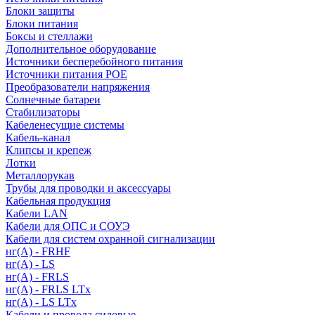
Блоки защиты
Блоки питания
Боксы и стеллажи
Дополнительное оборудование
Источники бесперебойного питания
Источники питания POE
Преобразователи напряжения
Солнечные батареи
Стабилизаторы
Кабеленесущие системы
Кабель-канал
Клипсы и крепеж
Лотки
Металлорукав
Трубы для проводки и аксессуары
Кабельная продукция
Кабели LAN
Кабели для ОПС и СОУЭ
Кабели для систем охранной сигнализации
нг(A) - FRHF
нг(A) - LS
нг(А) - FRLS
нг(А) - FRLS LTx
нг(А) - LS LTx
Кабели и провода силовые