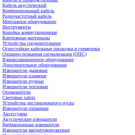
Кабель акустический
Комбинированый кабель
Радиочастотный кабель
Монтажное оборудование
Инструменты
Коробки коммутационные
Крепежные материалы
Устройства соединительные
Огнестойкие кабельные проходки и герметики
Охранно-пожарная сигнализация (ОПС)
Взрывозащищенное оборудование
Дополнительное оборудование
Извещатели дымовые
Извещатели пламени
Извещатели ручные
Извещатели тепловые
Оповещатели
Световые табло
Устройства дистанционного пуска
Извещатели охранные
Аксессуары
Акустические извещатели
Вибрационные извещатели
Извещатели магнитоконтактные