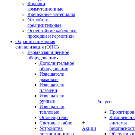
Коробки
коммутационные
Крепежные материалы
Устройства
соединительные
Огнестойкие кабельные
проходки и герметики
Охранно-пожарная
сигнализация (ОПС)
Взрывозащищенное
оборудование
Дополнительное
оборудование
Извещатели
дымовые
Извещатели
пламени
Извещатели
ручные
Услуги
Извещатели
тепловые
Проектиров
Оповещатели
Комплексн
Световые табло
системы
Устройства
Акции
безопасност
дистанционного
Обслужива