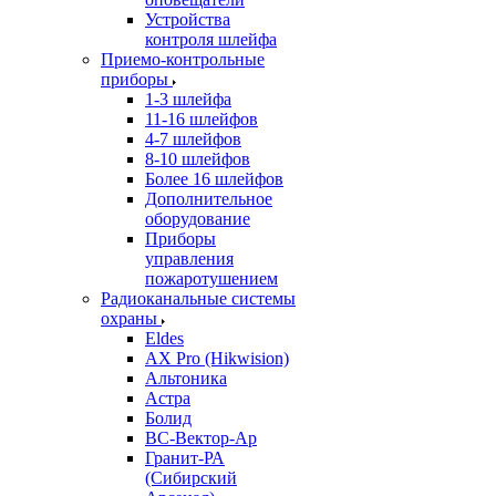
Устройства
контроля шлейфа
Приемо-контрольные
приборы
1-3 шлейфа
11-16 шлейфов
4-7 шлейфов
8-10 шлейфов
Более 16 шлейфов
Дополнительное
оборудование
Приборы
управления
пожаротушением
Радиоканальные системы
охраны
Eldes
AX Pro (Hikwision)
Альтоника
Астра
Болид
ВС-Вектор-Ар
Гранит-РА
(Сибирский