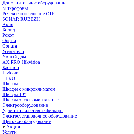
Дополнительное оборудование
Микрофоны
Речевое оповещение ОПС
SONAR RUBEZH
Ария
Болид
Рокот
Орфей
Соната
Усилители
Умный дом
AX PRO Hikvision
Бастион
Livicom
ТЕКО
Шкафы
Шкафы с микроклиматом
Шкафы 19"
Шкафы электромонтажные
Электрооборудование
Удлинители/сетевые фильтры
Электроустановочное оборудование
Щитовое оборудование
Акции
Услуги