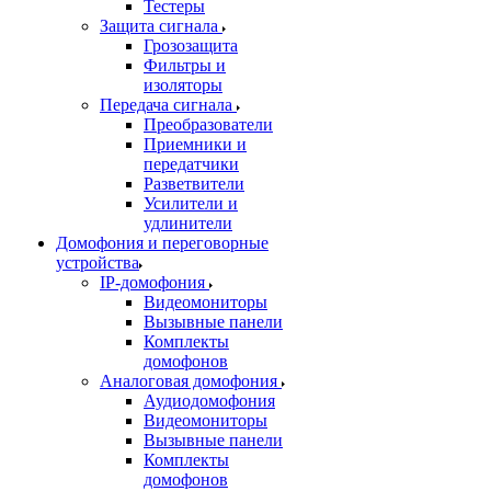
Тестеры
Защита сигнала
Грозозащита
Фильтры и
изоляторы
Передача сигнала
Преобразователи
Приемники и
передатчики
Разветвители
Усилители и
удлинители
Домофония и переговорные
устройства
IP-домофония
Видеомониторы
Вызывные панели
Комплекты
домофонов
Аналоговая домофония
Аудиодомофония
Видеомониторы
Вызывные панели
Комплекты
домофонов