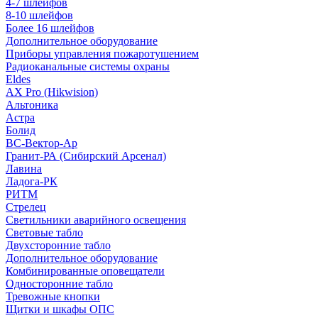
4-7 шлейфов
8-10 шлейфов
Более 16 шлейфов
Дополнительное оборудование
Приборы управления пожаротушением
Радиоканальные системы охраны
Eldes
AX Pro (Hikwision)
Альтоника
Астра
Болид
ВС-Вектор-Ар
Гранит-РА (Сибирский Арсенал)
Лавина
Ладога-РК
РИТМ
Стрелец
Светильники аварийного освещения
Световые табло
Двухсторонние табло
Дополнительное оборудование
Комбинированные оповещатели
Односторонние табло
Тревожные кнопки
Щитки и шкафы ОПС