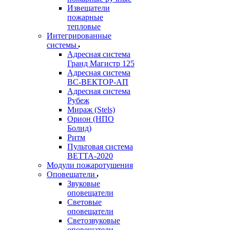
Извещатели
пожарные
тепловые
Интегрированные
системы
Адресная система
Гранд Магистр 125
Адресная система
ВС-ВЕКТОР-АП
Адресная система
Рубеж
Мираж (Stels)
Орион (НПО
Болид)
Ритм
Пультовая система
ВЕТТА-2020
Модули пожаротушения
Оповещатели
Звуковые
оповещатели
Световые
оповещатели
Светозвуковые
оповещатели