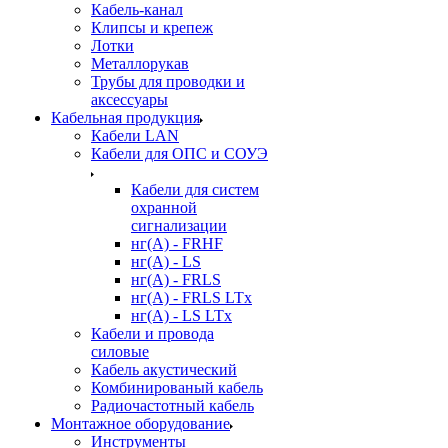
Кабель-канал
Клипсы и крепеж
Лотки
Металлорукав
Трубы для проводки и
аксессуары
Кабельная продукция
Кабели LAN
Кабели для ОПС и СОУЭ
Кабели для систем
охранной
сигнализации
нг(A) - FRHF
нг(A) - LS
нг(А) - FRLS
нг(А) - FRLS LTx
нг(А) - LS LTx
Кабели и провода
силовые
Кабель акустический
Комбинированый кабель
Радиочастотный кабель
Монтажное оборудование
Инструменты