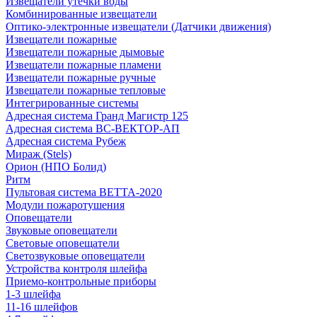
Извещатели утечки воды
Комбинированные извещатели
Оптико-электронные извещатели (Датчики движения)
Извещатели пожарные
Извещатели пожарные дымовые
Извещатели пожарные пламени
Извещатели пожарные ручные
Извещатели пожарные тепловые
Интегрированные системы
Адресная система Гранд Магистр 125
Адресная система ВС-ВЕКТОР-АП
Адресная система Рубеж
Мираж (Stels)
Орион (НПО Болид)
Ритм
Пультовая система ВЕТТА-2020
Модули пожаротушения
Оповещатели
Звуковые оповещатели
Световые оповещатели
Светозвуковые оповещатели
Устройства контроля шлейфа
Приемо-контрольные приборы
1-3 шлейфа
11-16 шлейфов