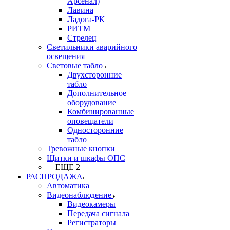
Арсенал)
Лавина
Ладога-РК
РИТМ
Стрелец
Светильники аварийного
освещения
Световые табло
Двухсторонние
табло
Дополнительное
оборудование
Комбинированные
оповещатели
Односторонние
табло
Тревожные кнопки
Щитки и шкафы ОПС
+ ЕЩЕ 2
РАСПРОДАЖА
Автоматика
Видеонаблюдение
Видеокамеры
Передача сигнала
Регистраторы