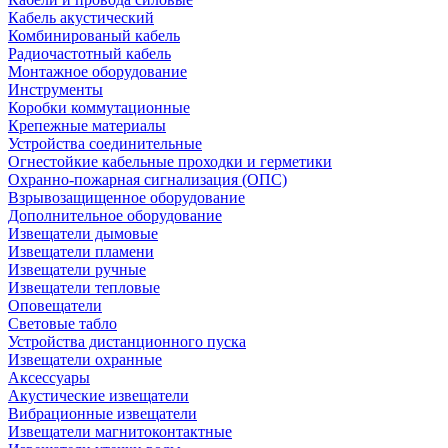
Кабель акустический
Комбинированый кабель
Радиочастотный кабель
Монтажное оборудование
Инструменты
Коробки коммутационные
Крепежные материалы
Устройства соединительные
Огнестойкие кабельные проходки и герметики
Охранно-пожарная сигнализация (ОПС)
Взрывозащищенное оборудование
Дополнительное оборудование
Извещатели дымовые
Извещатели пламени
Извещатели ручные
Извещатели тепловые
Оповещатели
Световые табло
Устройства дистанционного пуска
Извещатели охранные
Аксессуары
Акустические извещатели
Вибрационные извещатели
Извещатели магнитоконтактные