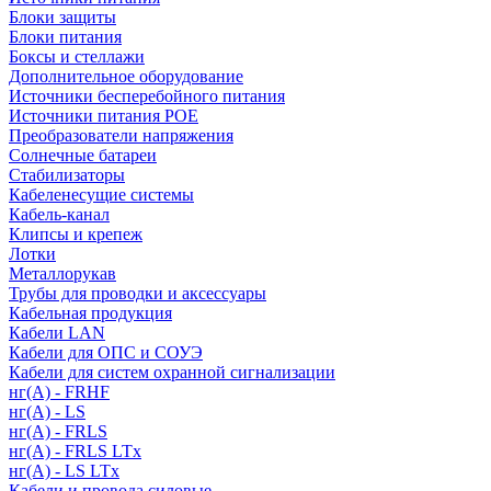
Блоки защиты
Блоки питания
Боксы и стеллажи
Дополнительное оборудование
Источники бесперебойного питания
Источники питания POE
Преобразователи напряжения
Солнечные батареи
Стабилизаторы
Кабеленесущие системы
Кабель-канал
Клипсы и крепеж
Лотки
Металлорукав
Трубы для проводки и аксессуары
Кабельная продукция
Кабели LAN
Кабели для ОПС и СОУЭ
Кабели для систем охранной сигнализации
нг(A) - FRHF
нг(A) - LS
нг(А) - FRLS
нг(А) - FRLS LTx
нг(А) - LS LTx
Кабели и провода силовые