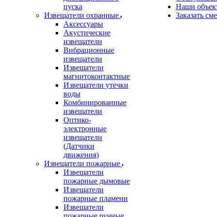
пуска
Наши объек
Извещатели охранные
Заказать см
Аксессуары
Акустические
извещатели
Вибрационные
извещатели
Извещатели
магнитоконтактные
Извещатели утечки
воды
Комбинированные
извещатели
Оптико-
электронные
извещатели
(Датчики
движения)
Извещатели пожарные
Извещатели
пожарные дымовые
Извещатели
пожарные пламени
Извещатели
пожарные ручные