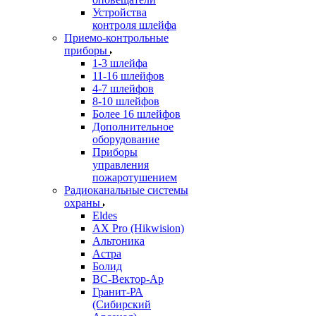
Устройства
контроля шлейфа
Приемо-контрольные
приборы
1-3 шлейфа
11-16 шлейфов
4-7 шлейфов
8-10 шлейфов
Более 16 шлейфов
Дополнительное
оборудование
Приборы
управления
пожаротушением
Радиоканальные системы
охраны
Eldes
AX Pro (Hikwision)
Альтоника
Астра
Болид
ВС-Вектор-Ар
Гранит-РА
(Сибирский