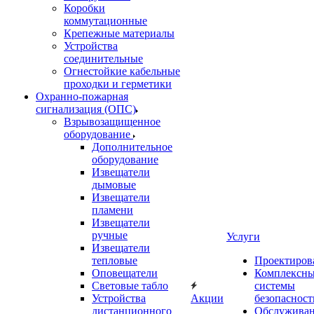
Коробки
коммутационные
Крепежные материалы
Устройства
соединительные
Огнестойкие кабельные
проходки и герметики
Охранно-пожарная
сигнализация (ОПС)
Взрывозащищенное
оборудование
Дополнительное
оборудование
Извещатели
дымовые
Извещатели
пламени
Извещатели
ручные
Услуги
Извещатели
тепловые
Проектиров
Оповещатели
Комплексн
Световые табло
системы
Устройства
Акции
безопасност
дистанционного
Обслужива