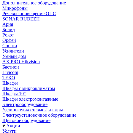
Дополнительное оборудование
Микрофоны
Речевое оповещение ОПС
SONAR RUBEZH
Ария
Болид
Рокот
Орфей
Соната
Усилители
Умный дом
AX PRO Hikvision
Бастион
Livicom
ТЕКО
Шкафы
Шкафы с микроклиматом
Шкафы 19"
Шкафы электромонтажные
Электрооборудование
Удлинители/сетевые фильтры
Электроустановочное оборудование
Щитовое оборудование
Акции
Услуги