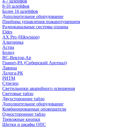
4-7 шлейфов
8-10 шлейфов
Более 16 шлейфов
Дополнительное оборудование
Приборы управления пожаротушением
Радиоканальные системы охраны
Eldes
AX Pro (Hikwision)
Альтоника
Астра
Болид
ВС-Вектор-Ар
Гранит-РА (Сибирский Арсенал)
Лавина
Ладога-РК
РИТМ
Стрелец
Светильники аварийного освещения
Световые табло
Двухсторонние табло
Дополнительное оборудование
Комбинированные оповещатели
Односторонние табло
Тревожные кнопки
Щитки и шкафы ОПС