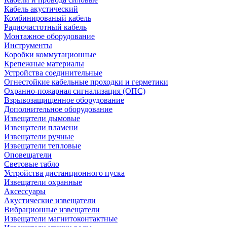
Кабель акустический
Комбинированый кабель
Радиочастотный кабель
Монтажное оборудование
Инструменты
Коробки коммутационные
Крепежные материалы
Устройства соединительные
Огнестойкие кабельные проходки и герметики
Охранно-пожарная сигнализация (ОПС)
Взрывозащищенное оборудование
Дополнительное оборудование
Извещатели дымовые
Извещатели пламени
Извещатели ручные
Извещатели тепловые
Оповещатели
Световые табло
Устройства дистанционного пуска
Извещатели охранные
Аксессуары
Акустические извещатели
Вибрационные извещатели
Извещатели магнитоконтактные