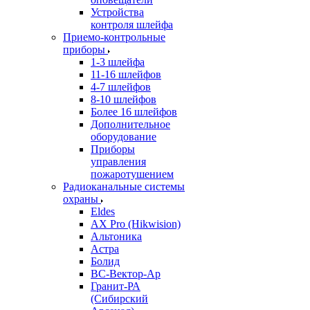
Устройства
контроля шлейфа
Приемо-контрольные
приборы
1-3 шлейфа
11-16 шлейфов
4-7 шлейфов
8-10 шлейфов
Более 16 шлейфов
Дополнительное
оборудование
Приборы
управления
пожаротушением
Радиоканальные системы
охраны
Eldes
AX Pro (Hikwision)
Альтоника
Астра
Болид
ВС-Вектор-Ар
Гранит-РА
(Сибирский