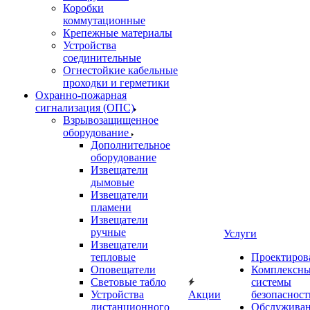
Коробки
коммутационные
Крепежные материалы
Устройства
соединительные
Огнестойкие кабельные
проходки и герметики
Охранно-пожарная
сигнализация (ОПС)
Взрывозащищенное
оборудование
Дополнительное
оборудование
Извещатели
дымовые
Извещатели
пламени
Извещатели
ручные
Услуги
Извещатели
тепловые
Проектиров
Оповещатели
Комплексн
Световые табло
системы
Устройства
Акции
безопасност
дистанционного
Обслужива