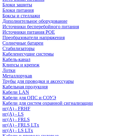
Блоки защиты
Блоки питания
Боксы и стеллажи
Дополнительное оборудование
Источники бесперебойного питания
Источники питания POE
Преобразователи напряжения
Солнечные батареи
Стабилизаторы
Кабеленесущие системы
Кабель-канал
Клипсы и крепеж
Лотки
Металлорукав
Трубы для проводки и аксессуары
Кабельная продукция
Кабели LAN
Кабели для ОПС и СОУЭ
Кабели для систем охранной сигнализации
нг(A) - FRHF
нг(A) - LS
нг(А) - FRLS
нг(А) - FRLS LTx
нг(А) - LS LTx
Кабели и провода силовые