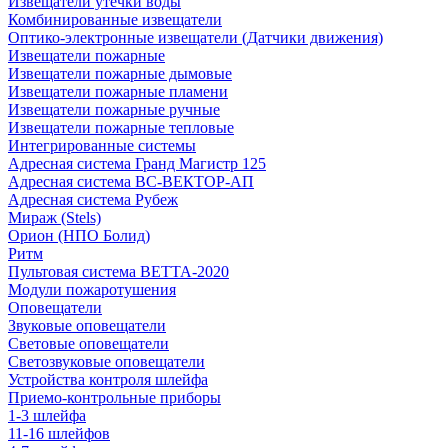
Извещатели утечки воды
Комбинированные извещатели
Оптико-электронные извещатели (Датчики движения)
Извещатели пожарные
Извещатели пожарные дымовые
Извещатели пожарные пламени
Извещатели пожарные ручные
Извещатели пожарные тепловые
Интегрированные системы
Адресная система Гранд Магистр 125
Адресная система ВС-ВЕКТОР-АП
Адресная система Рубеж
Мираж (Stels)
Орион (НПО Болид)
Ритм
Пультовая система ВЕТТА-2020
Модули пожаротушения
Оповещатели
Звуковые оповещатели
Световые оповещатели
Светозвуковые оповещатели
Устройства контроля шлейфа
Приемо-контрольные приборы
1-3 шлейфа
11-16 шлейфов