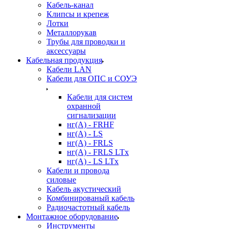
Кабель-канал
Клипсы и крепеж
Лотки
Металлорукав
Трубы для проводки и
аксессуары
Кабельная продукция
Кабели LAN
Кабели для ОПС и СОУЭ
Кабели для систем
охранной
сигнализации
нг(A) - FRHF
нг(A) - LS
нг(А) - FRLS
нг(А) - FRLS LTx
нг(А) - LS LTx
Кабели и провода
силовые
Кабель акустический
Комбинированый кабель
Радиочастотный кабель
Монтажное оборудование
Инструменты