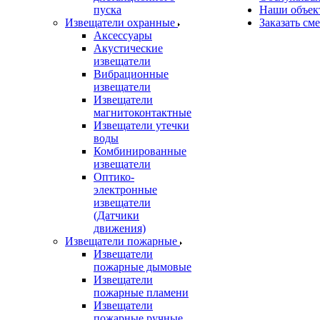
пуска
Наши объек
Извещатели охранные
Заказать см
Аксессуары
Акустические
извещатели
Вибрационные
извещатели
Извещатели
магнитоконтактные
Извещатели утечки
воды
Комбинированные
извещатели
Оптико-
электронные
извещатели
(Датчики
движения)
Извещатели пожарные
Извещатели
пожарные дымовые
Извещатели
пожарные пламени
Извещатели
пожарные ручные