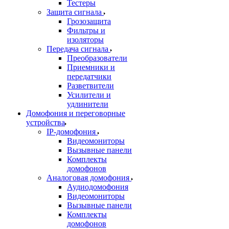
Тестеры
Защита сигнала
Грозозащита
Фильтры и
изоляторы
Передача сигнала
Преобразователи
Приемники и
передатчики
Разветвители
Усилители и
удлинители
Домофония и переговорные
устройства
IP-домофония
Видеомониторы
Вызывные панели
Комплекты
домофонов
Аналоговая домофония
Аудиодомофония
Видеомониторы
Вызывные панели
Комплекты
домофонов