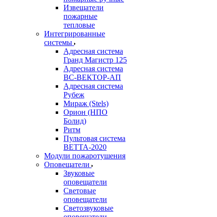
Извещатели
пожарные
тепловые
Интегрированные
системы
Адресная система
Гранд Магистр 125
Адресная система
ВС-ВЕКТОР-АП
Адресная система
Рубеж
Мираж (Stels)
Орион (НПО
Болид)
Ритм
Пультовая система
ВЕТТА-2020
Модули пожаротушения
Оповещатели
Звуковые
оповещатели
Световые
оповещатели
Светозвуковые
оповещатели