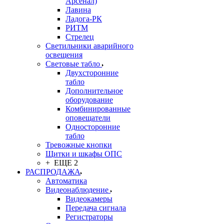
Арсенал)
Лавина
Ладога-РК
РИТМ
Стрелец
Светильники аварийного
освещения
Световые табло
Двухсторонние
табло
Дополнительное
оборудование
Комбинированные
оповещатели
Односторонние
табло
Тревожные кнопки
Щитки и шкафы ОПС
+ ЕЩЕ 2
РАСПРОДАЖА
Автоматика
Видеонаблюдение
Видеокамеры
Передача сигнала
Регистраторы