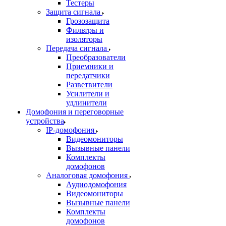
Тестеры
Защита сигнала
Грозозащита
Фильтры и
изоляторы
Передача сигнала
Преобразователи
Приемники и
передатчики
Разветвители
Усилители и
удлинители
Домофония и переговорные
устройства
IP-домофония
Видеомониторы
Вызывные панели
Комплекты
домофонов
Аналоговая домофония
Аудиодомофония
Видеомониторы
Вызывные панели
Комплекты
домофонов