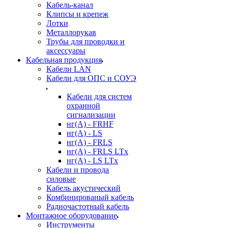
Кабель-канал
Клипсы и крепеж
Лотки
Металлорукав
Трубы для проводки и
аксессуары
Кабельная продукция
Кабели LAN
Кабели для ОПС и СОУЭ
Кабели для систем
охранной
сигнализации
нг(A) - FRHF
нг(A) - LS
нг(А) - FRLS
нг(А) - FRLS LTx
нг(А) - LS LTx
Кабели и провода
силовые
Кабель акустический
Комбинированый кабель
Радиочастотный кабель
Монтажное оборудование
Инструменты