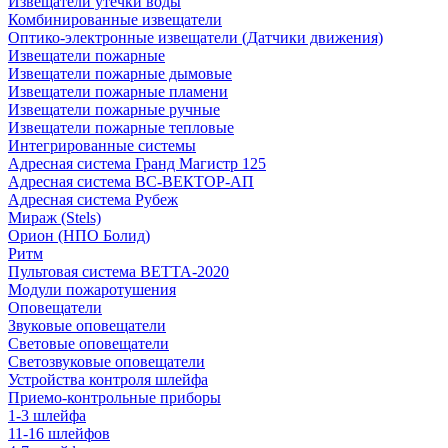
Извещатели утечки воды
Комбинированные извещатели
Оптико-электронные извещатели (Датчики движения)
Извещатели пожарные
Извещатели пожарные дымовые
Извещатели пожарные пламени
Извещатели пожарные ручные
Извещатели пожарные тепловые
Интегрированные системы
Адресная система Гранд Магистр 125
Адресная система ВС-ВЕКТОР-АП
Адресная система Рубеж
Мираж (Stels)
Орион (НПО Болид)
Ритм
Пультовая система ВЕТТА-2020
Модули пожаротушения
Оповещатели
Звуковые оповещатели
Световые оповещатели
Светозвуковые оповещатели
Устройства контроля шлейфа
Приемо-контрольные приборы
1-3 шлейфа
11-16 шлейфов