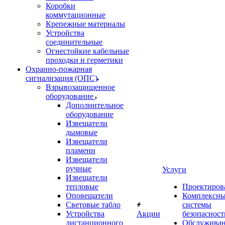
Коробки
коммутационные
Крепежные материалы
Устройства
соединительные
Огнестойкие кабельные
проходки и герметики
Охранно-пожарная
сигнализация (ОПС)
Взрывозащищенное
оборудование
Дополнительное
оборудование
Извещатели
дымовые
Извещатели
пламени
Извещатели
ручные
Услуги
Извещатели
тепловые
Проектиров
Оповещатели
Комплексн
Световые табло
системы
Устройства
Акции
безопасност
дистанционного
Обслужива