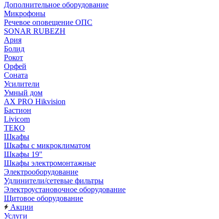
Дополнительное оборудование
Микрофоны
Речевое оповещение ОПС
SONAR RUBEZH
Ария
Болид
Рокот
Орфей
Соната
Усилители
Умный дом
AX PRO Hikvision
Бастион
Livicom
ТЕКО
Шкафы
Шкафы с микроклиматом
Шкафы 19"
Шкафы электромонтажные
Электрооборудование
Удлинители/сетевые фильтры
Электроустановочное оборудование
Щитовое оборудование
Акции
Услуги