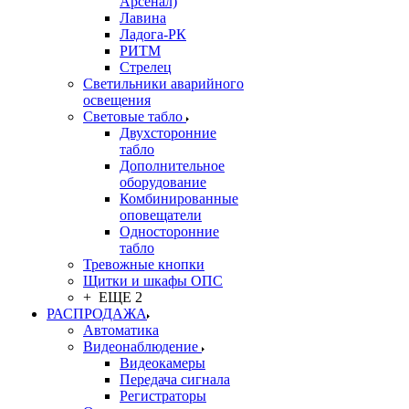
Арсенал)
Лавина
Ладога-РК
РИТМ
Стрелец
Светильники аварийного
освещения
Световые табло
Двухсторонние
табло
Дополнительное
оборудование
Комбинированные
оповещатели
Односторонние
табло
Тревожные кнопки
Щитки и шкафы ОПС
+ ЕЩЕ 2
РАСПРОДАЖА
Автоматика
Видеонаблюдение
Видеокамеры
Передача сигнала
Регистраторы