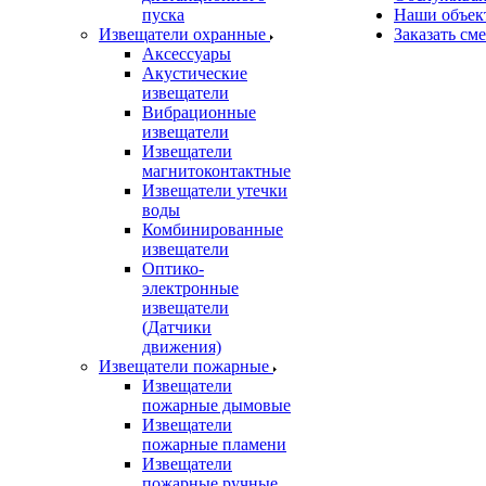
пуска
Наши объек
Извещатели охранные
Заказать см
Аксессуары
Акустические
извещатели
Вибрационные
извещатели
Извещатели
магнитоконтактные
Извещатели утечки
воды
Комбинированные
извещатели
Оптико-
электронные
извещатели
(Датчики
движения)
Извещатели пожарные
Извещатели
пожарные дымовые
Извещатели
пожарные пламени
Извещатели
пожарные ручные