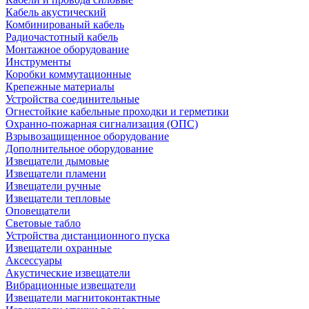
Кабель акустический
Комбинированый кабель
Радиочастотный кабель
Монтажное оборудование
Инструменты
Коробки коммутационные
Крепежные материалы
Устройства соединительные
Огнестойкие кабельные проходки и герметики
Охранно-пожарная сигнализация (ОПС)
Взрывозащищенное оборудование
Дополнительное оборудование
Извещатели дымовые
Извещатели пламени
Извещатели ручные
Извещатели тепловые
Оповещатели
Световые табло
Устройства дистанционного пуска
Извещатели охранные
Аксессуары
Акустические извещатели
Вибрационные извещатели
Извещатели магнитоконтактные