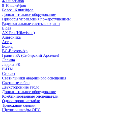
4-7 шлейфов
8-10 шлейфов
Более 16 шлейфов
Дополнительное оборудование
Приборы управления пожаротушением
Радиоканальные системы охраны
Eldes
AX Pro (Hikwision)
Альтоника
Астра
Болид
ВС-Вектор-Ар
Гранит-РА (Сибирский Арсенал)
Лавина
Ладога-РК
РИТМ
Стрелец
Светильники аварийного освещения
Световые табло
Двухсторонние табло
Дополнительное оборудование
Комбинированные оповещатели
Односторонние табло
Тревожные кнопки
Щитки и шкафы ОПС