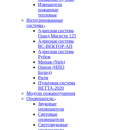
Извещатели
пожарные
тепловые
Интегрированные
системы
Адресная система
Гранд Магистр 125
Адресная система
ВС-ВЕКТОР-АП
Адресная система
Рубеж
Мираж (Stels)
Орион (НПО
Болид)
Ритм
Пультовая система
ВЕТТА-2020
Модули пожаротушения
Оповещатели
Звуковые
оповещатели
Световые
оповещатели
Светозвуковые
оповещатели