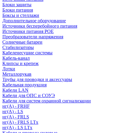
Блоки защиты
Блоки питания
Боксы и стеллажи
Дополнительное оборудование
Источники бесперебойного питания
Источники питания POE
Преобразователи напряжения
Солнечные батареи
Стабилизаторы
Кабеленесущие системы
Кабель-канал
Клипсы и крепеж
Лотки
Металлорукав
Трубы для проводки и аксессуары
Кабельная продукция
Кабели LAN
Кабели для ОПС и СОУЭ
Кабели для систем охранной сигнализации
нг(A) - FRHF
нг(A) - LS
нг(А) - FRLS
нг(А) - FRLS LTx
нг(А) - LS LTx
Кабели и провода силовые