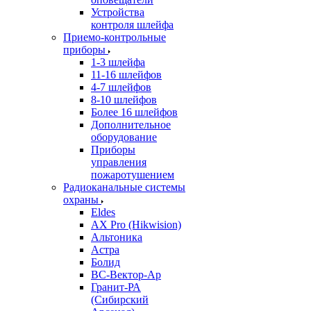
Устройства
контроля шлейфа
Приемо-контрольные
приборы
1-3 шлейфа
11-16 шлейфов
4-7 шлейфов
8-10 шлейфов
Более 16 шлейфов
Дополнительное
оборудование
Приборы
управления
пожаротушением
Радиоканальные системы
охраны
Eldes
AX Pro (Hikwision)
Альтоника
Астра
Болид
ВС-Вектор-Ар
Гранит-РА
(Сибирский