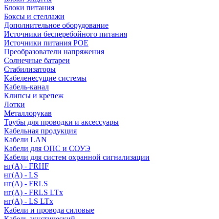
Блоки питания
Боксы и стеллажи
Дополнительное оборудование
Источники бесперебойного питания
Источники питания POE
Преобразователи напряжения
Солнечные батареи
Стабилизаторы
Кабеленесущие системы
Кабель-канал
Клипсы и крепеж
Лотки
Металлорукав
Трубы для проводки и аксессуары
Кабельная продукция
Кабели LAN
Кабели для ОПС и СОУЭ
Кабели для систем охранной сигнализации
нг(A) - FRHF
нг(A) - LS
нг(А) - FRLS
нг(А) - FRLS LTx
нг(А) - LS LTx
Кабели и провода силовые
Кабель акустический