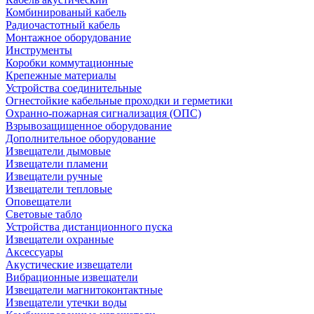
Комбинированый кабель
Радиочастотный кабель
Монтажное оборудование
Инструменты
Коробки коммутационные
Крепежные материалы
Устройства соединительные
Огнестойкие кабельные проходки и герметики
Охранно-пожарная сигнализация (ОПС)
Взрывозащищенное оборудование
Дополнительное оборудование
Извещатели дымовые
Извещатели пламени
Извещатели ручные
Извещатели тепловые
Оповещатели
Световые табло
Устройства дистанционного пуска
Извещатели охранные
Аксессуары
Акустические извещатели
Вибрационные извещатели
Извещатели магнитоконтактные
Извещатели утечки воды