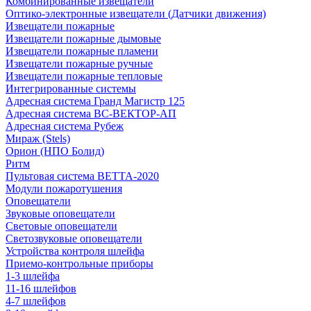
Комбинированные извещатели
Оптико-электронные извещатели (Датчики движения)
Извещатели пожарные
Извещатели пожарные дымовые
Извещатели пожарные пламени
Извещатели пожарные ручные
Извещатели пожарные тепловые
Интегрированные системы
Адресная система Гранд Магистр 125
Адресная система ВС-ВЕКТОР-АП
Адресная система Рубеж
Мираж (Stels)
Орион (НПО Болид)
Ритм
Пультовая система ВЕТТА-2020
Модули пожаротушения
Оповещатели
Звуковые оповещатели
Световые оповещатели
Светозвуковые оповещатели
Устройства контроля шлейфа
Приемо-контрольные приборы
1-3 шлейфа
11-16 шлейфов
4-7 шлейфов