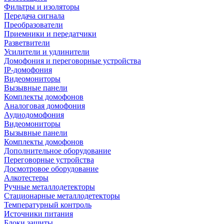
Фильтры и изоляторы
Передача сигнала
Преобразователи
Приемники и передатчики
Разветвители
Усилители и удлинители
Домофония и переговорные устройства
IP-домофония
Видеомониторы
Вызывные панели
Комплекты домофонов
Аналоговая домофония
Аудиодомофония
Видеомониторы
Вызывные панели
Комплекты домофонов
Дополнительное оборудование
Переговорные устройства
Досмотровое оборудование
Алкотестеры
Ручные металлодетекторы
Стационарные металлодетекторы
Температурный контроль
Источники питания
Блоки защиты