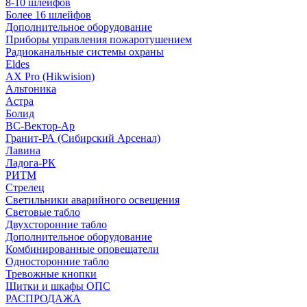
8-10 шлейфов
Более 16 шлейфов
Дополнительное оборудование
Приборы управления пожаротушением
Радиоканальные системы охраны
Eldes
AX Pro (Hikwision)
Альтоника
Астра
Болид
ВС-Вектор-Ар
Гранит-РА (Сибирский Арсенал)
Лавина
Ладога-РК
РИТМ
Стрелец
Светильники аварийного освещения
Световые табло
Двухсторонние табло
Дополнительное оборудование
Комбинированные оповещатели
Односторонние табло
Тревожные кнопки
Щитки и шкафы ОПС
РАСПРОДАЖА