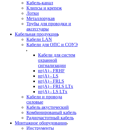
Кабель-канал
Клипсы и крепеж
Лотки
Металлорукав
Трубы для проводки и
аксессуары
Кабельная продукция
Кабели LAN
Кабели для ОПС и СОУЭ
Кабели для систем
охранной
сигнализации
нг(A) - FRHF
нг(A) - LS
нг(А) - FRLS
нг(А) - FRLS LTx
нг(А) - LS LTx
Кабели и провода
силовые
Кабель акустический
Комбинированый кабель
Радиочастотный кабель
Монтажное оборудование
Инструменты