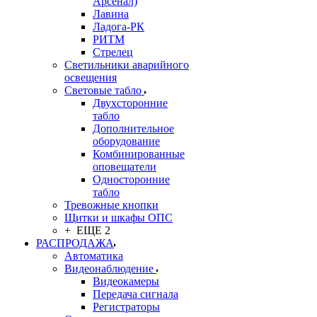
Арсенал)
Лавина
Ладога-РК
РИТМ
Стрелец
Светильники аварийного
освещения
Световые табло
Двухсторонние
табло
Дополнительное
оборудование
Комбинированные
оповещатели
Односторонние
табло
Тревожные кнопки
Щитки и шкафы ОПС
+ ЕЩЕ 2
РАСПРОДАЖА
Автоматика
Видеонаблюдение
Видеокамеры
Передача сигнала
Регистраторы