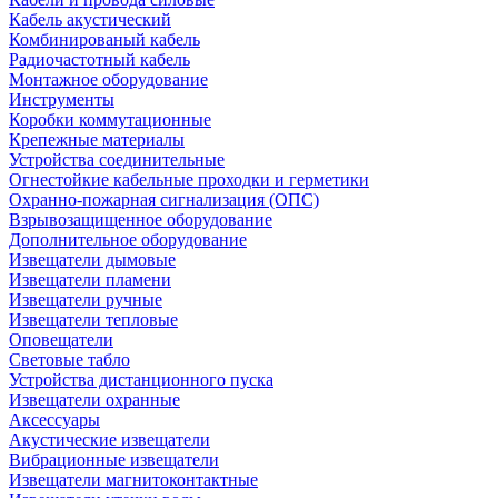
Кабель акустический
Комбинированый кабель
Радиочастотный кабель
Монтажное оборудование
Инструменты
Коробки коммутационные
Крепежные материалы
Устройства соединительные
Огнестойкие кабельные проходки и герметики
Охранно-пожарная сигнализация (ОПС)
Взрывозащищенное оборудование
Дополнительное оборудование
Извещатели дымовые
Извещатели пламени
Извещатели ручные
Извещатели тепловые
Оповещатели
Световые табло
Устройства дистанционного пуска
Извещатели охранные
Аксессуары
Акустические извещатели
Вибрационные извещатели
Извещатели магнитоконтактные