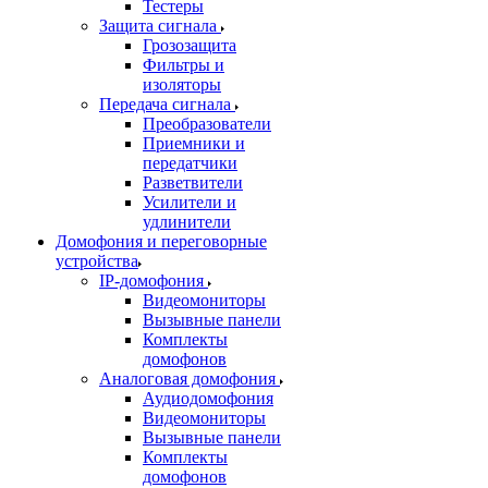
Тестеры
Защита сигнала
Грозозащита
Фильтры и
изоляторы
Передача сигнала
Преобразователи
Приемники и
передатчики
Разветвители
Усилители и
удлинители
Домофония и переговорные
устройства
IP-домофония
Видеомониторы
Вызывные панели
Комплекты
домофонов
Аналоговая домофония
Аудиодомофония
Видеомониторы
Вызывные панели
Комплекты
домофонов