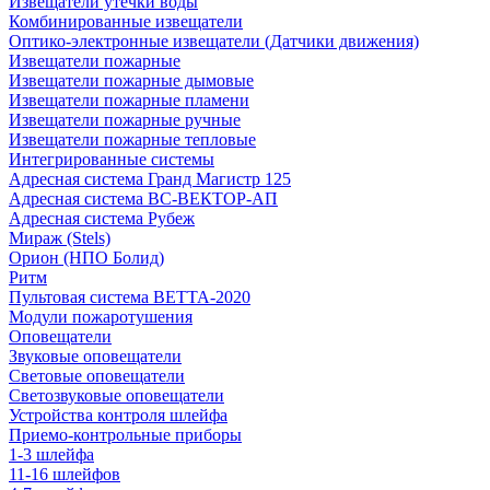
Извещатели утечки воды
Комбинированные извещатели
Оптико-электронные извещатели (Датчики движения)
Извещатели пожарные
Извещатели пожарные дымовые
Извещатели пожарные пламени
Извещатели пожарные ручные
Извещатели пожарные тепловые
Интегрированные системы
Адресная система Гранд Магистр 125
Адресная система ВС-ВЕКТОР-АП
Адресная система Рубеж
Мираж (Stels)
Орион (НПО Болид)
Ритм
Пультовая система ВЕТТА-2020
Модули пожаротушения
Оповещатели
Звуковые оповещатели
Световые оповещатели
Светозвуковые оповещатели
Устройства контроля шлейфа
Приемо-контрольные приборы
1-3 шлейфа
11-16 шлейфов