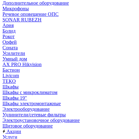
Дополнительное оборудование
Микрофоны
Речевое оповещение ОПС
SONAR RUBEZH
Ария
Болид
Рокот
Орфей
Соната
Усилители
Умный дом
AX PRO Hikvision
Бастион
Livicom
ТЕКО
Шкафы
Шкафы с микроклиматом
Шкафы 19"
Шкафы электромонтажные
Электрооборудование
Удлинители/сетевые фильтры
Электроустановочное оборудование
Щитовое оборудование
Акции
Услуги