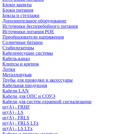
Блоки защиты
Блоки питания
Боксы и стеллажи
Дополнительное оборудование
Источники бесперебойного питания
Источники питания POE
Преобразователи напряжения
Солнечные батареи
Стабилизаторы
Кабеленесущие системы
Кабель-канал
Клипсы и крепеж
Лотки
Металлорукав
Трубы для проводки и аксессуары
Кабельная продукция
Кабели LAN
Кабели для ОПС и СОУЭ
Кабели для систем охранной сигнализации
нг(A) - FRHF
нг(A) - LS
нг(А) - FRLS
нг(А) - FRLS LTx
нг(А) - LS LTx
Кабели и провода силовые