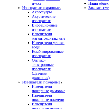
пуска
Наши объек
Извещатели охранные
Заказать см
Аксессуары
Акустические
извещатели
Вибрационные
извещатели
Извещатели
магнитоконтактные
Извещатели утечки
воды
Комбинированные
извещатели
Оптико-
электронные
извещатели
(Датчики
движения)
Извещатели пожарные
Извещатели
пожарные дымовые
Извещатели
пожарные пламени
Извещатели
пожарные ручные