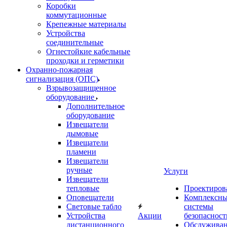
Коробки
коммутационные
Крепежные материалы
Устройства
соединительные
Огнестойкие кабельные
проходки и герметики
Охранно-пожарная
сигнализация (ОПС)
Взрывозащищенное
оборудование
Дополнительное
оборудование
Извещатели
дымовые
Извещатели
пламени
Извещатели
ручные
Услуги
Извещатели
тепловые
Проектиров
Оповещатели
Комплексн
Световые табло
системы
Устройства
Акции
безопасност
дистанционного
Обслужива