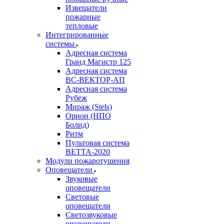
Извещатели
пожарные
тепловые
Интегрированные
системы
Адресная система
Гранд Магистр 125
Адресная система
ВС-ВЕКТОР-АП
Адресная система
Рубеж
Мираж (Stels)
Орион (НПО
Болид)
Ритм
Пультовая система
ВЕТТА-2020
Модули пожаротушения
Оповещатели
Звуковые
оповещатели
Световые
оповещатели
Светозвуковые
оповещатели