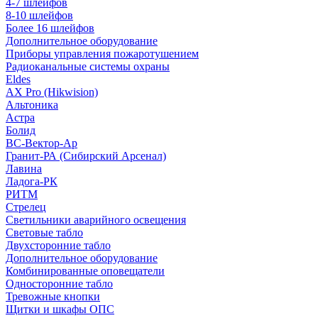
4-7 шлейфов
8-10 шлейфов
Более 16 шлейфов
Дополнительное оборудование
Приборы управления пожаротушением
Радиоканальные системы охраны
Eldes
AX Pro (Hikwision)
Альтоника
Астра
Болид
ВС-Вектор-Ар
Гранит-РА (Сибирский Арсенал)
Лавина
Ладога-РК
РИТМ
Стрелец
Светильники аварийного освещения
Световые табло
Двухсторонние табло
Дополнительное оборудование
Комбинированные оповещатели
Односторонние табло
Тревожные кнопки
Щитки и шкафы ОПС