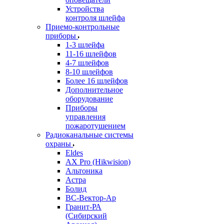
Устройства
контроля шлейфа
Приемо-контрольные
приборы
1-3 шлейфа
11-16 шлейфов
4-7 шлейфов
8-10 шлейфов
Более 16 шлейфов
Дополнительное
оборудование
Приборы
управления
пожаротушением
Радиоканальные системы
охраны
Eldes
AX Pro (Hikwision)
Альтоника
Астра
Болид
ВС-Вектор-Ар
Гранит-РА
(Сибирский