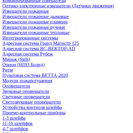
Комбинированные извещатели
Оптико-электронные извещатели (Датчики движения)
Извещатели пожарные
Извещатели пожарные дымовые
Извещатели пожарные пламени
Извещатели пожарные ручные
Извещатели пожарные тепловые
Интегрированные системы
Адресная система Гранд Магистр 125
Адресная система ВС-ВЕКТОР-АП
Адресная система Рубеж
Мираж (Stels)
Орион (НПО Болид)
Ритм
Пультовая система ВЕТТА-2020
Модули пожаротушения
Оповещатели
Звуковые оповещатели
Световые оповещатели
Светозвуковые оповещатели
Устройства контроля шлейфа
Приемо-контрольные приборы
1-3 шлейфа
11-16 шлейфов
4-7 шлейфов