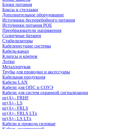
Блоки питания
Боксы и стеллажи
Дополнительное оборудование
Источники бесперебойного питания
Источники питания POE
Преобразователи напряжения
Солнечные батареи
Стабилизаторы
Кабеленесущие системы
Кабель-канал
Клипсы и крепеж
Лотки
Металлорукав
Трубы для проводки и аксессуары
Кабельная продукция
Кабели LAN
Кабели для ОПС и СОУЭ
Кабели для систем охранной сигнализации
нг(A) - FRHF
нг(A) - LS
нг(А) - FRLS
нг(А) - FRLS LTx
нг(А) - LS LTx
Кабели и провода силовые
Кабель акустический