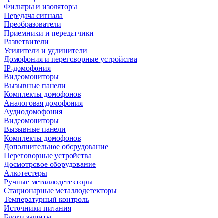
Фильтры и изоляторы
Передача сигнала
Преобразователи
Приемники и передатчики
Разветвители
Усилители и удлинители
Домофония и переговорные устройства
IP-домофония
Видеомониторы
Вызывные панели
Комплекты домофонов
Аналоговая домофония
Аудиодомофония
Видеомониторы
Вызывные панели
Комплекты домофонов
Дополнительное оборудование
Переговорные устройства
Досмотровое оборудование
Алкотестеры
Ручные металлодетекторы
Стационарные металлодетекторы
Температурный контроль
Источники питания
Блоки защиты