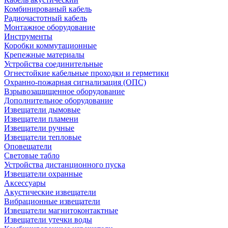
Комбинированый кабель
Радиочастотный кабель
Монтажное оборудование
Инструменты
Коробки коммутационные
Крепежные материалы
Устройства соединительные
Огнестойкие кабельные проходки и герметики
Охранно-пожарная сигнализация (ОПС)
Взрывозащищенное оборудование
Дополнительное оборудование
Извещатели дымовые
Извещатели пламени
Извещатели ручные
Извещатели тепловые
Оповещатели
Световые табло
Устройства дистанционного пуска
Извещатели охранные
Аксессуары
Акустические извещатели
Вибрационные извещатели
Извещатели магнитоконтактные
Извещатели утечки воды