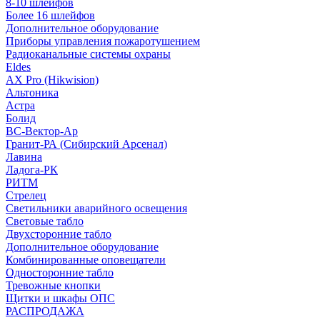
8-10 шлейфов
Более 16 шлейфов
Дополнительное оборудование
Приборы управления пожаротушением
Радиоканальные системы охраны
Eldes
AX Pro (Hikwision)
Альтоника
Астра
Болид
ВС-Вектор-Ар
Гранит-РА (Сибирский Арсенал)
Лавина
Ладога-РК
РИТМ
Стрелец
Светильники аварийного освещения
Световые табло
Двухсторонние табло
Дополнительное оборудование
Комбинированные оповещатели
Односторонние табло
Тревожные кнопки
Щитки и шкафы ОПС
РАСПРОДАЖА