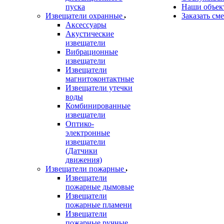
пуска
Наши объек
Извещатели охранные
Заказать см
Аксессуары
Акустические
извещатели
Вибрационные
извещатели
Извещатели
магнитоконтактные
Извещатели утечки
воды
Комбинированные
извещатели
Оптико-
электронные
извещатели
(Датчики
движения)
Извещатели пожарные
Извещатели
пожарные дымовые
Извещатели
пожарные пламени
Извещатели
пожарные ручные