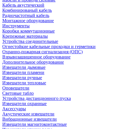
Кабель акустический
Комбинированый кабель
Радиочастотный кабель
Монтажное оборудование
Инструменты
Коробки коммутационные
Крепежные материалы
Устройства соединительные
Огнестойкие кабельные проходки и герметики
Охранно-пожарная сигнализация (ОПС)
Взрывозащищенное оборудование
Дополнительное оборудование
Извещатели дымовые
Извещатели пламени
Извещатели ручные
Извещатели тепловые
Оповещатели
Световые табло
Устройства дистанционного пуска
Извещатели охранные
Аксессуары
Акустические извещатели
Вибрационные извещатели
Извещатели магнитоконтактные