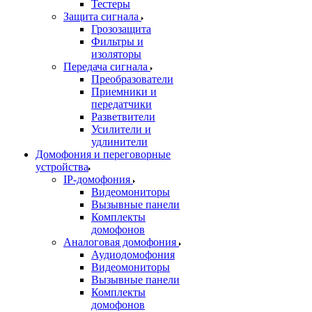
Тестеры
Защита сигнала
Грозозащита
Фильтры и
изоляторы
Передача сигнала
Преобразователи
Приемники и
передатчики
Разветвители
Усилители и
удлинители
Домофония и переговорные
устройства
IP-домофония
Видеомониторы
Вызывные панели
Комплекты
домофонов
Аналоговая домофония
Аудиодомофония
Видеомониторы
Вызывные панели
Комплекты
домофонов