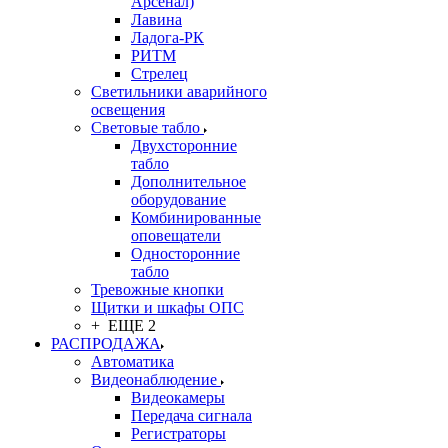
Арсенал)
Лавина
Ладога-РК
РИТМ
Стрелец
Светильники аварийного
освещения
Световые табло
Двухсторонние
табло
Дополнительное
оборудование
Комбинированные
оповещатели
Односторонние
табло
Тревожные кнопки
Щитки и шкафы ОПС
+ ЕЩЕ 2
РАСПРОДАЖА
Автоматика
Видеонаблюдение
Видеокамеры
Передача сигнала
Регистраторы