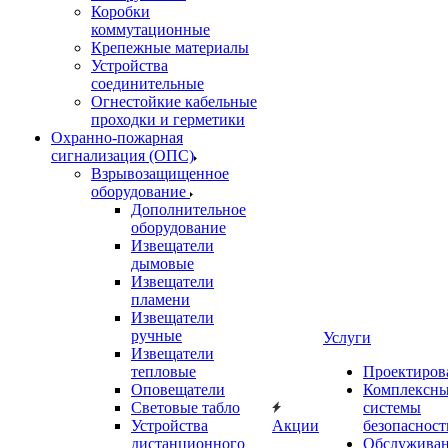
Коробки
коммутационные
Крепежные материалы
Устройства
соединительные
Огнестойкие кабельные
проходки и герметики
Охранно-пожарная
сигнализация (ОПС)
Взрывозащищенное
оборудование
Дополнительное
оборудование
Извещатели
дымовые
Извещатели
пламени
Извещатели
ручные
Услуги
Извещатели
тепловые
Проектиров
Оповещатели
Комплексн
Световые табло
системы
Устройства
Акции
безопасност
дистанционного
Обслужива