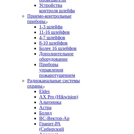
Устройства
контроля шлейфа
Приемо-контрольные
приборы
1-3 шлейфа
11-16 шлейфов
4-7 шлейфов
8-10 шлейфов
Более 16 шлейфов
Дополнительное
оборудование
Приборы
управления
пожаротушением
Радиоканальные системы
охраны
Eldes
AX Pro (Hikwision)
Альтоника
Астра
Болид
ВС-Вектор-Ар
Гранит-РА
(Сибирский