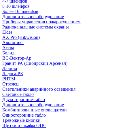
4-7 шлейфов
8-10 шлейфов
Более 16 шлейфов
Дополнительное оборудование
Приборы управления пожаротушением
Радиоканальные системы охраны
Eldes
AX Pro (Hikwision)
Альтоника
Астра
Болид
ВС-Вектор-Ар
Гранит-РА (Сибирский Арсенал)
Лавина
Ладога-РК
РИТМ
Стрелец
Светильники аварийного освещения
Световые табло
Двухсторонние табло
Дополнительное оборудование
Комбинированные оповещатели
Односторонние табло
Тревожные кнопки
Щитки и шкафы ОПС