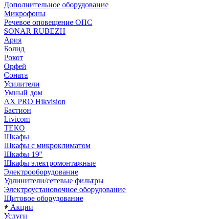
Дополнительное оборудование
Микрофоны
Речевое оповещение ОПС
SONAR RUBEZH
Ария
Болид
Рокот
Орфей
Соната
Усилители
Умный дом
AX PRO Hikvision
Бастион
Livicom
ТЕКО
Шкафы
Шкафы с микроклиматом
Шкафы 19"
Шкафы электромонтажные
Электрооборудование
Удлинители/сетевые фильтры
Электроустановочное оборудование
Щитовое оборудование
Акции
Услуги