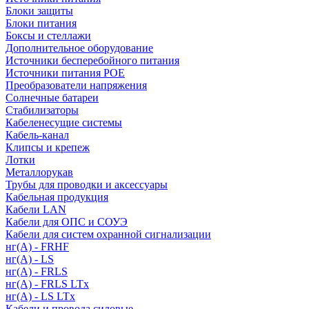
Блоки защиты
Блоки питания
Боксы и стеллажи
Дополнительное оборудование
Источники бесперебойного питания
Источники питания POE
Преобразователи напряжения
Солнечные батареи
Стабилизаторы
Кабеленесущие системы
Кабель-канал
Клипсы и крепеж
Лотки
Металлорукав
Трубы для проводки и аксессуары
Кабельная продукция
Кабели LAN
Кабели для ОПС и СОУЭ
Кабели для систем охранной сигнализации
нг(A) - FRHF
нг(A) - LS
нг(А) - FRLS
нг(А) - FRLS LTx
нг(А) - LS LTx
Кабели и провода силовые