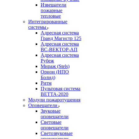
Извещатели
пожарные
тепловые
Интегрированные
системы
Адресная система
Гранд Магистр 125
Адресная система
ВС-ВЕКТОР-АП
Адресная система
Рубеж
Мираж (Stels)
Орион (НПО
Болид)
Ритм
Пультовая система
ВЕТТА-2020
Модули пожаротушения
Оповещатели
Звуковые
оповещатели
Световые
оповещатели
Светозвуковые
оповещатели