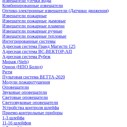
Извещатели утечки воды
Комбинированные извещатели
Оптико-электронные извещатели (Датчики движения)
Извещатели пожарные
Извещатели пожарные дымовые
Извещатели пожарные пламени
Извещатели пожарные ручные
Извещатели пожарные тепловые
Интегрированные системы
Адресная система Гранд Магистр 125
Адресная система ВС-ВЕКТОР-АП
Адресная система Рубеж
Мираж (Stels)
Орион (НПО Болид)
Ритм
Пультовая система ВЕТТА-2020
Модули пожаротушения
Оповещатели
Звуковые оповещатели
Световые оповещатели
Светозвуковые оповещатели
Устройства контроля шлейфа
Приемо-контрольные приборы
1-3 шлейфа
11-16 шлейфов