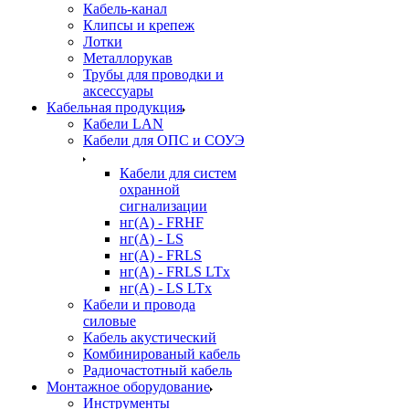
Кабель-канал
Клипсы и крепеж
Лотки
Металлорукав
Трубы для проводки и
аксессуары
Кабельная продукция
Кабели LAN
Кабели для ОПС и СОУЭ
Кабели для систем
охранной
сигнализации
нг(A) - FRHF
нг(A) - LS
нг(А) - FRLS
нг(А) - FRLS LTx
нг(А) - LS LTx
Кабели и провода
силовые
Кабель акустический
Комбинированый кабель
Радиочастотный кабель
Монтажное оборудование
Инструменты