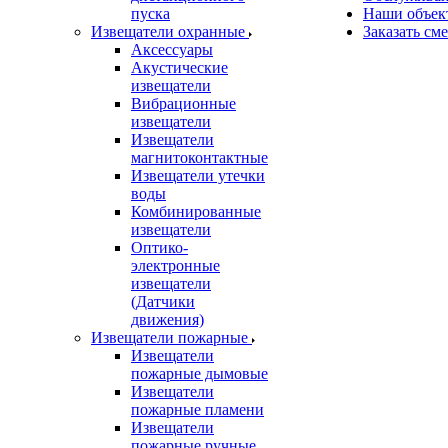
пуска
Наши объек
Извещатели охранные
Заказать см
Аксессуары
Акустические
извещатели
Вибрационные
извещатели
Извещатели
магнитоконтактные
Извещатели утечки
воды
Комбинированные
извещатели
Оптико-
электронные
извещатели
(Датчики
движения)
Извещатели пожарные
Извещатели
пожарные дымовые
Извещатели
пожарные пламени
Извещатели
пожарные ручные