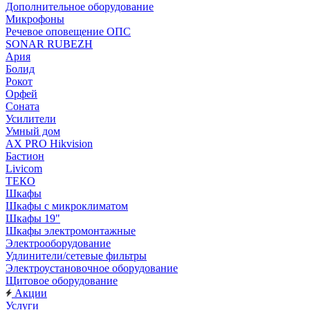
Дополнительное оборудование
Микрофоны
Речевое оповещение ОПС
SONAR RUBEZH
Ария
Болид
Рокот
Орфей
Соната
Усилители
Умный дом
AX PRO Hikvision
Бастион
Livicom
ТЕКО
Шкафы
Шкафы с микроклиматом
Шкафы 19"
Шкафы электромонтажные
Электрооборудование
Удлинители/сетевые фильтры
Электроустановочное оборудование
Щитовое оборудование
Акции
Услуги