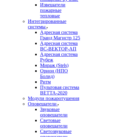
Извещатели
пожарные
тепловые
Интегрированные
системы
Адресная система
Гранд Магистр 125
Адресная система
ВС-ВЕКТОР-АП
Адресная система
Рубеж
Мираж (Stels)
Орион (НПО
Болид)
Ритм
Пультовая система
ВЕТТА-2020
Модули пожаротушения
Оповещатели
Звуковые
оповещатели
Световые
оповещатели
Светозвуковые
оповещатели