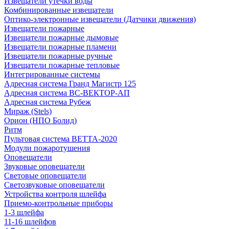
Извещатели утечки воды
Комбинированные извещатели
Оптико-электронные извещатели (Датчики движения)
Извещатели пожарные
Извещатели пожарные дымовые
Извещатели пожарные пламени
Извещатели пожарные ручные
Извещатели пожарные тепловые
Интегрированные системы
Адресная система Гранд Магистр 125
Адресная система ВС-ВЕКТОР-АП
Адресная система Рубеж
Мираж (Stels)
Орион (НПО Болид)
Ритм
Пультовая система ВЕТТА-2020
Модули пожаротушения
Оповещатели
Звуковые оповещатели
Световые оповещатели
Светозвуковые оповещатели
Устройства контроля шлейфа
Приемо-контрольные приборы
1-3 шлейфа
11-16 шлейфов