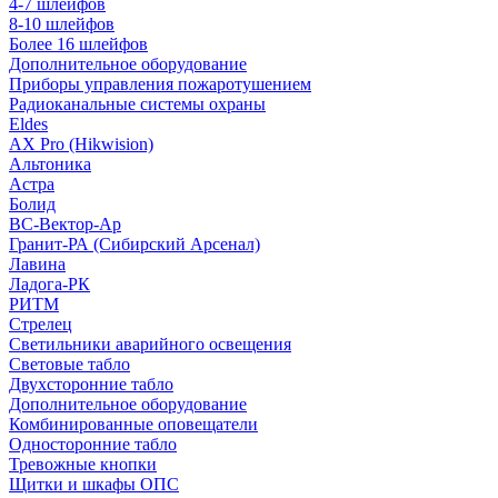
4-7 шлейфов
8-10 шлейфов
Более 16 шлейфов
Дополнительное оборудование
Приборы управления пожаротушением
Радиоканальные системы охраны
Eldes
AX Pro (Hikwision)
Альтоника
Астра
Болид
ВС-Вектор-Ар
Гранит-РА (Сибирский Арсенал)
Лавина
Ладога-РК
РИТМ
Стрелец
Светильники аварийного освещения
Световые табло
Двухсторонние табло
Дополнительное оборудование
Комбинированные оповещатели
Односторонние табло
Тревожные кнопки
Щитки и шкафы ОПС