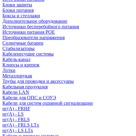
Блоки защиты
Блоки питания
Боксы и стеллажи
Дополнительное оборудование
Источники бесперебойного питания
Источники питания POE
Преобразователи напряжения
Солнечные батареи
Стабилизаторы
Кабеленесущие системы
Кабель-канал
Клипсы и крепеж
Лотки
Металлорукав
Трубы для проводки и аксессуары
Кабельная продукция
Кабели LAN
Кабели для ОПС и СОУЭ
Кабели для систем охранной сигнализации
нг(A) - FRHF
нг(A) - LS
нг(А) - FRLS
нг(А) - FRLS LTx
нг(А) - LS LTx
Кабели и провода силовые