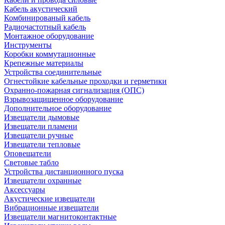
Кабель акустический
Комбинированый кабель
Радиочастотный кабель
Монтажное оборудование
Инструменты
Коробки коммутационные
Крепежные материалы
Устройства соединительные
Огнестойкие кабельные проходки и герметики
Охранно-пожарная сигнализация (ОПС)
Взрывозащищенное оборудование
Дополнительное оборудование
Извещатели дымовые
Извещатели пламени
Извещатели ручные
Извещатели тепловые
Оповещатели
Световые табло
Устройства дистанционного пуска
Извещатели охранные
Аксессуары
Акустические извещатели
Вибрационные извещатели
Извещатели магнитоконтактные