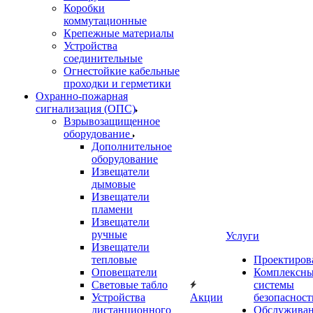
Коробки
коммутационные
Крепежные материалы
Устройства
соединительные
Огнестойкие кабельные
проходки и герметики
Охранно-пожарная
сигнализация (ОПС)
Взрывозащищенное
оборудование
Дополнительное
оборудование
Извещатели
дымовые
Извещатели
пламени
Извещатели
ручные
Услуги
Извещатели
тепловые
Проектиров
Оповещатели
Комплексн
Световые табло
системы
Устройства
Акции
безопасност
дистанционного
Обслужива