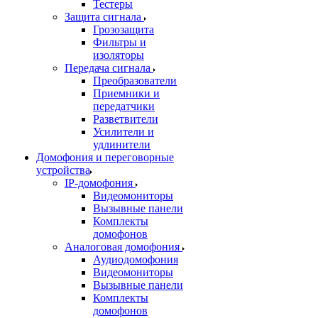
Тестеры
Защита сигнала
Грозозащита
Фильтры и
изоляторы
Передача сигнала
Преобразователи
Приемники и
передатчики
Разветвители
Усилители и
удлинители
Домофония и переговорные
устройства
IP-домофония
Видеомониторы
Вызывные панели
Комплекты
домофонов
Аналоговая домофония
Аудиодомофония
Видеомониторы
Вызывные панели
Комплекты
домофонов