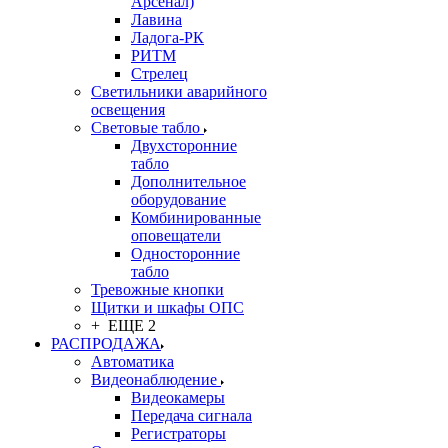
Арсенал)
Лавина
Ладога-РК
РИТМ
Стрелец
Светильники аварийного
освещения
Световые табло
Двухсторонние
табло
Дополнительное
оборудование
Комбинированные
оповещатели
Односторонние
табло
Тревожные кнопки
Щитки и шкафы ОПС
+ ЕЩЕ 2
РАСПРОДАЖА
Автоматика
Видеонаблюдение
Видеокамеры
Передача сигнала
Регистраторы