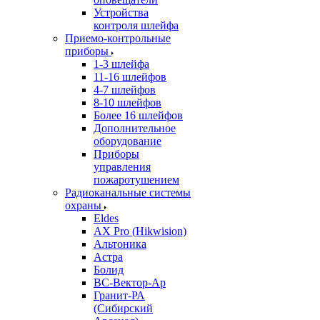
Устройства
контроля шлейфа
Приемо-контрольные
приборы
1-3 шлейфа
11-16 шлейфов
4-7 шлейфов
8-10 шлейфов
Более 16 шлейфов
Дополнительное
оборудование
Приборы
управления
пожаротушением
Радиоканальные системы
охраны
Eldes
AX Pro (Hikwision)
Альтоника
Астра
Болид
ВС-Вектор-Ар
Гранит-РА
(Сибирский