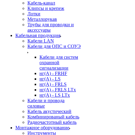
Кабель-канал
Клипсы и крепеж
Лотки
Металлорукав
Трубы для проводки и
аксессуары
Кабельная продукция
Кабели LAN
Кабели для ОПС и СОУЭ
Кабели для систем
охранной
сигнализации
нг(A) - FRHF
нг(A) - LS
нг(А) - FRLS
нг(А) - FRLS LTx
нг(А) - LS LTx
Кабели и провода
силовые
Кабель акустический
Комбинированый кабель
Радиочастотный кабель
Монтажное оборудование
Инструменты