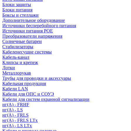
Блоки защиты
Блоки питания
Боксы и стеллажи
Дополнительное оборудование
Источники бесперебойного питания
Источники питания POE
Преобразователи напряжения
Солнечные батареи
Стабилизаторы
Кабеленесущие системы
Кабель-канал
Клипсы и крепеж
Лотки
Металлорукав
Трубы для проводки и аксессуары
Кабельная продукция
Кабели LAN
Кабели для ОПС и СОУЭ
Кабели для систем охранной сигнализации
нг(A) - FRHF
нг(A) - LS
нг(А) - FRLS
нг(А) - FRLS LTx
нг(А) - LS LTx
Кабели и провода силовые