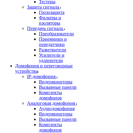
Тестеры
Защита сигнала
Грозозащита
Фильтры и
изоляторы
Передача сигнала
Преобразователи
Приемники и
передатчики
Разветвители
Усилители и
удлинители
Домофония и переговорные
устройства
IP-домофония
Видеомониторы
Вызывные панели
Комплекты
домофонов
Аналоговая домофония
Аудиодомофония
Видеомониторы
Вызывные панели
Комплекты
домофонов