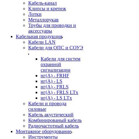
Кабель-канал
Клипсы и крепеж
Лотки
Металлорукав
Трубы для проводки и
аксессуары
Кабельная продукция
Кабели LAN
Кабели для ОПС и СОУЭ
Кабели для систем
охранной
сигнализации
нг(A) - FRHF
нг(A) - LS
нг(А) - FRLS
нг(А) - FRLS LTx
нг(А) - LS LTx
Кабели и провода
силовые
Кабель акустический
Комбинированый кабель
Радиочастотный кабель
Монтажное оборудование
Инструменты