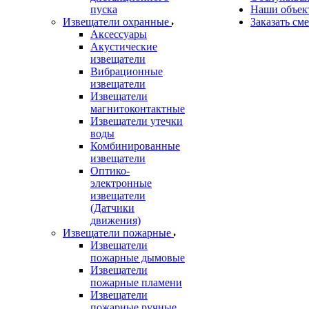
пуска
Наши объек
Извещатели охранные
Заказать см
Аксессуары
Акустические
извещатели
Вибрационные
извещатели
Извещатели
магнитоконтактные
Извещатели утечки
воды
Комбинированные
извещатели
Оптико-
электронные
извещатели
(Датчики
движения)
Извещатели пожарные
Извещатели
пожарные дымовые
Извещатели
пожарные пламени
Извещатели
пожарные ручные