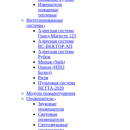
Извещатели
пожарные
тепловые
Интегрированные
системы
Адресная система
Гранд Магистр 125
Адресная система
ВС-ВЕКТОР-АП
Адресная система
Рубеж
Мираж (Stels)
Орион (НПО
Болид)
Ритм
Пультовая система
ВЕТТА-2020
Модули пожаротушения
Оповещатели
Звуковые
оповещатели
Световые
оповещатели
Светозвуковые
оповещатели