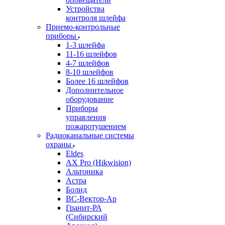
Устройства
контроля шлейфа
Приемо-контрольные
приборы
1-3 шлейфа
11-16 шлейфов
4-7 шлейфов
8-10 шлейфов
Более 16 шлейфов
Дополнительное
оборудование
Приборы
управления
пожаротушением
Радиоканальные системы
охраны
Eldes
AX Pro (Hikwision)
Альтоника
Астра
Болид
ВС-Вектор-Ар
Гранит-РА
(Сибирский