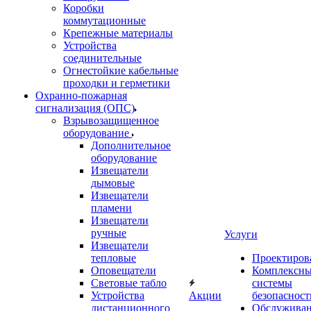
Коробки
коммутационные
Крепежные материалы
Устройства
соединительные
Огнестойкие кабельные
проходки и герметики
Охранно-пожарная
сигнализация (ОПС)
Взрывозащищенное
оборудование
Дополнительное
оборудование
Извещатели
дымовые
Извещатели
пламени
Извещатели
ручные
Услуги
Извещатели
тепловые
Проектиров
Оповещатели
Комплексн
Световые табло
системы
Устройства
Акции
безопасност
дистанционного
Обслужива