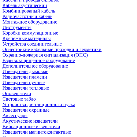
Кабель акустический
Комбинированый кабель
Радиочастотный кабель
Монтажное оборудование
Инструменты
Коробки коммутационные
Крепежные материалы
Устройства соединительные
Огнестойкие кабельные проходки и герметики
Охранно-пожарная сигнализация (ОПС)
Взрывозащищенное оборудование
Дополнительное оборудование
Извещатели дымовые
Извещатели пламени
Извещатели ручные
Извещатели тепловые
Оповещатели
Световые табло
Устройства дистанционного пуска
Извещатели охранные
Аксессуары
Акустические извещатели
Вибрационные извещатели
Извещатели магнитоконтактные