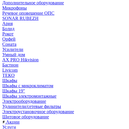
Дополнительное оборудование
Микрофоны
Речевое оповещение ОПС
SONAR RUBEZH
Ария
Болид
Рокот
Орфей
Соната
Усилители
Умный дом
AX PRO Hikvision
Бастион
Livicom
ТЕКО
Шкафы
Шкафы с микроклиматом
Шкафы 19"
Шкафы электромонтажные
Электрооборудование
Удлинители/сетевые фильтры
Электроустановочное оборудование
Щитовое оборудование
Акции
Услуги