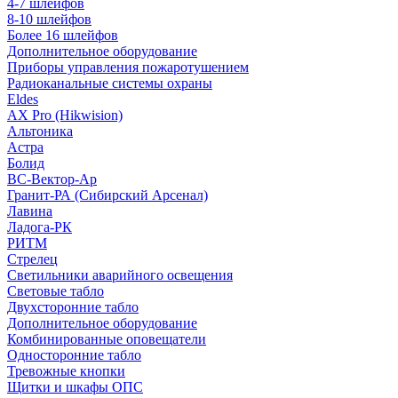
4-7 шлейфов
8-10 шлейфов
Более 16 шлейфов
Дополнительное оборудование
Приборы управления пожаротушением
Радиоканальные системы охраны
Eldes
AX Pro (Hikwision)
Альтоника
Астра
Болид
ВС-Вектор-Ар
Гранит-РА (Сибирский Арсенал)
Лавина
Ладога-РК
РИТМ
Стрелец
Светильники аварийного освещения
Световые табло
Двухсторонние табло
Дополнительное оборудование
Комбинированные оповещатели
Односторонние табло
Тревожные кнопки
Щитки и шкафы ОПС