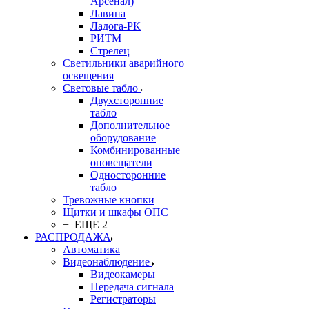
Арсенал)
Лавина
Ладога-РК
РИТМ
Стрелец
Светильники аварийного
освещения
Световые табло
Двухсторонние
табло
Дополнительное
оборудование
Комбинированные
оповещатели
Односторонние
табло
Тревожные кнопки
Щитки и шкафы ОПС
+ ЕЩЕ 2
РАСПРОДАЖА
Автоматика
Видеонаблюдение
Видеокамеры
Передача сигнала
Регистраторы