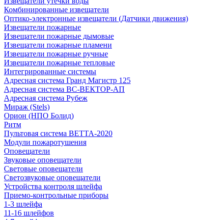
Извещатели утечки воды
Комбинированные извещатели
Оптико-электронные извещатели (Датчики движения)
Извещатели пожарные
Извещатели пожарные дымовые
Извещатели пожарные пламени
Извещатели пожарные ручные
Извещатели пожарные тепловые
Интегрированные системы
Адресная система Гранд Магистр 125
Адресная система ВС-ВЕКТОР-АП
Адресная система Рубеж
Мираж (Stels)
Орион (НПО Болид)
Ритм
Пультовая система ВЕТТА-2020
Модули пожаротушения
Оповещатели
Звуковые оповещатели
Световые оповещатели
Светозвуковые оповещатели
Устройства контроля шлейфа
Приемо-контрольные приборы
1-3 шлейфа
11-16 шлейфов