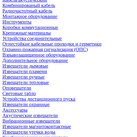
Комбинированый кабель
Радиочастотный кабель
Монтажное оборудование
Инструменты
Коробки коммутационные
Крепежные материалы
Устройства соединительные
Огнестойкие кабельные проходки и герметики
Охранно-пожарная сигнализация (ОПС)
Взрывозащищенное оборудование
Дополнительное оборудование
Извещатели дымовые
Извещатели пламени
Извещатели ручные
Извещатели тепловые
Оповещатели
Световые табло
Устройства дистанционного пуска
Извещатели охранные
Аксессуары
Акустические извещатели
Вибрационные извещатели
Извещатели магнитоконтактные
Извещатели утечки воды