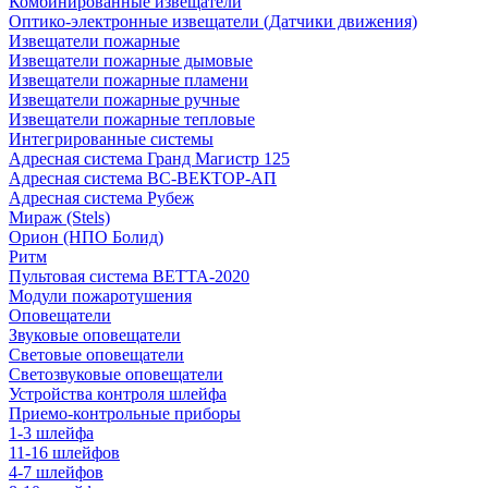
Комбинированные извещатели
Оптико-электронные извещатели (Датчики движения)
Извещатели пожарные
Извещатели пожарные дымовые
Извещатели пожарные пламени
Извещатели пожарные ручные
Извещатели пожарные тепловые
Интегрированные системы
Адресная система Гранд Магистр 125
Адресная система ВС-ВЕКТОР-АП
Адресная система Рубеж
Мираж (Stels)
Орион (НПО Болид)
Ритм
Пультовая система ВЕТТА-2020
Модули пожаротушения
Оповещатели
Звуковые оповещатели
Световые оповещатели
Светозвуковые оповещатели
Устройства контроля шлейфа
Приемо-контрольные приборы
1-3 шлейфа
11-16 шлейфов
4-7 шлейфов