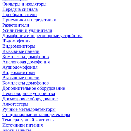
Фильтры и изоляторы
Передача сигнала
Преобразователи
Приемники и передатчики
Разветвители
Усилители и удлинители
Домофония и переговорные устройства
IP-домофония
Видеомониторы
Вызывные панели
Комплекты домофонов
Аналоговая домофония
Аудиодомофония
Видеомониторы
Вызывные панели
Комплекты домофонов
Дополнительное оборудование
Переговорные устройства
Досмотровое оборудование
Алкотестеры
Ручные металлодетекторы
Стационарные металлодетекторы
Температурный контроль
Источники питания
Блоки защиты