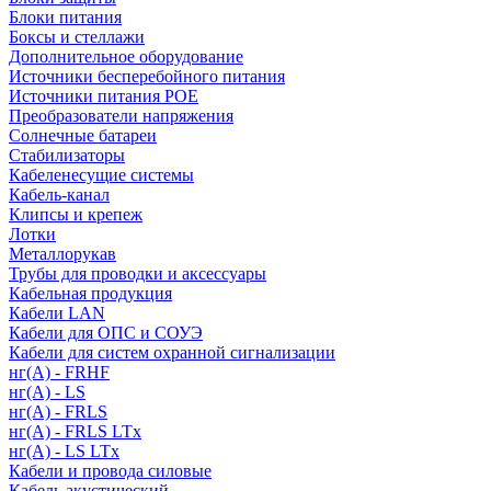
Блоки питания
Боксы и стеллажи
Дополнительное оборудование
Источники бесперебойного питания
Источники питания POE
Преобразователи напряжения
Солнечные батареи
Стабилизаторы
Кабеленесущие системы
Кабель-канал
Клипсы и крепеж
Лотки
Металлорукав
Трубы для проводки и аксессуары
Кабельная продукция
Кабели LAN
Кабели для ОПС и СОУЭ
Кабели для систем охранной сигнализации
нг(A) - FRHF
нг(A) - LS
нг(А) - FRLS
нг(А) - FRLS LTx
нг(А) - LS LTx
Кабели и провода силовые
Кабель акустический