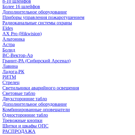
8-10 шлейфов
Более 16 шлейфов
Дополнительное оборудование
Приборы управления пожаротушением
Радиоканальные системы охраны
Eldes
AX Pro (Hikwision)
Альтоника
Астра
Болид
ВС-Вектор-Ар
Гранит-РА (Сибирский Арсенал)
Лавина
Ладога-РК
РИТМ
Стрелец
Светильники аварийного освещения
Световые табло
Двухсторонние табло
Дополнительное оборудование
Комбинированные оповещатели
Односторонние табло
Тревожные кнопки
Щитки и шкафы ОПС
РАСПРОДАЖА