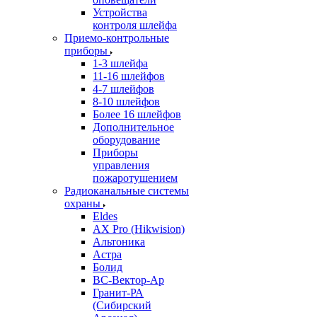
Устройства
контроля шлейфа
Приемо-контрольные
приборы
1-3 шлейфа
11-16 шлейфов
4-7 шлейфов
8-10 шлейфов
Более 16 шлейфов
Дополнительное
оборудование
Приборы
управления
пожаротушением
Радиоканальные системы
охраны
Eldes
AX Pro (Hikwision)
Альтоника
Астра
Болид
ВС-Вектор-Ар
Гранит-РА
(Сибирский