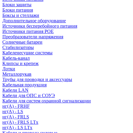
Блоки защиты
Блоки питания
Боксы и стеллажи
Дополнительное оборудование
Источники бесперебойного питания
Источники питания POE
Преобразователи напряжения
Солнечные батареи
Стабилизаторы
Кабеленесущие системы
Кабель-канал
Клипсы и крепеж
Лотки
Металлорукав
Трубы для проводки и аксессуары
Кабельная продукция
Кабели LAN
Кабели для ОПС и СОУЭ
Кабели для систем охранной сигнализации
нг(A) - FRHF
нг(A) - LS
нг(А) - FRLS
нг(А) - FRLS LTx
нг(А) - LS LTx
Кабели и провода силовые