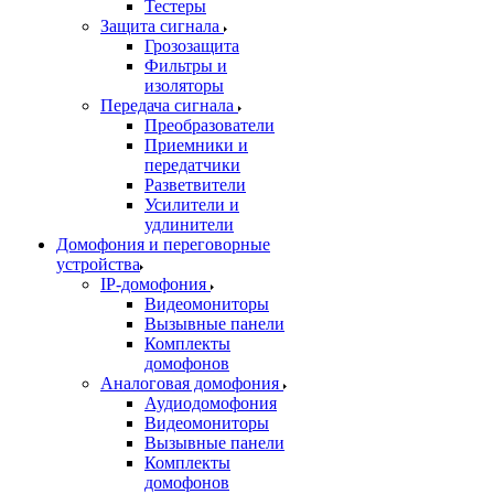
Тестеры
Защита сигнала
Грозозащита
Фильтры и
изоляторы
Передача сигнала
Преобразователи
Приемники и
передатчики
Разветвители
Усилители и
удлинители
Домофония и переговорные
устройства
IP-домофония
Видеомониторы
Вызывные панели
Комплекты
домофонов
Аналоговая домофония
Аудиодомофония
Видеомониторы
Вызывные панели
Комплекты
домофонов