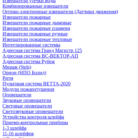
Извещатели утечки воды
Комбинированные извещатели
Оптико-электронные извещатели (Датчики движения)
Извещатели пожарные
Извещатели пожарные дымовые
Извещатели пожарные пламени
Извещатели пожарные ручные
Извещатели пожарные тепловые
Интегрированные системы
Адресная система Гранд Магистр 125
Адресная система ВС-ВЕКТОР-АП
Адресная система Рубеж
Мираж (Stels)
Орион (НПО Болид)
Ритм
Пультовая система ВЕТТА-2020
Модули пожаротушения
Оповещатели
Звуковые оповещатели
Световые оповещатели
Светозвуковые оповещатели
Устройства контроля шлейфа
Приемо-контрольные приборы
1-3 шлейфа
11-16 шлейфов