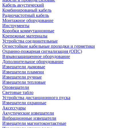
Кабель акустический
Комбинированый кабель
Радиочастотный кабель
Монтажное оборудование
Инструменты
Коробки коммутационные
Крепежные материалы
Устройства соединительные
Огнестойкие кабельные проходки и герметики
Охранно-пожарная сигнализация (ОПС)
Взрывозащищенное оборудование
Дополнительное оборудование
Извещатели дымовые
Извещатели пламени
Извещатели ручные
Извещатели тепловые
Оповещатели
Световые табло
Устройства дистанционного пуска
Извещатели охранные
Аксессуары
Акустические извещатели
Вибрационные извещатели
Извещатели магнитоконтактные