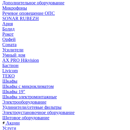
Дополнительное оборудование
Микрофоны
Речевое оповещение ОПС
SONAR RUBEZH
Ария
Болид
Рокот
Орфей
Соната
Усилители
Умный дом
AX PRO Hikvision
Бастион
Livicom
ТЕКО
Шкафы
Шкафы с микроклиматом
Шкафы 19"
Шкафы электромонтажные
Электрооборудование
Удлинители/сетевые фильтры
Электроустановочное оборудование
Щитовое оборудование
Акции
Услуги