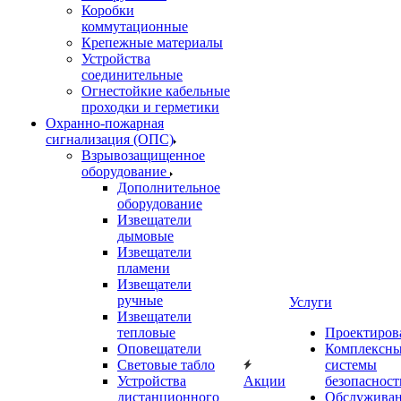
Коробки
коммутационные
Крепежные материалы
Устройства
соединительные
Огнестойкие кабельные
проходки и герметики
Охранно-пожарная
сигнализация (ОПС)
Взрывозащищенное
оборудование
Дополнительное
оборудование
Извещатели
дымовые
Извещатели
пламени
Извещатели
ручные
Услуги
Извещатели
тепловые
Проектиров
Оповещатели
Комплексн
Световые табло
системы
Устройства
Акции
безопасност
дистанционного
Обслужива