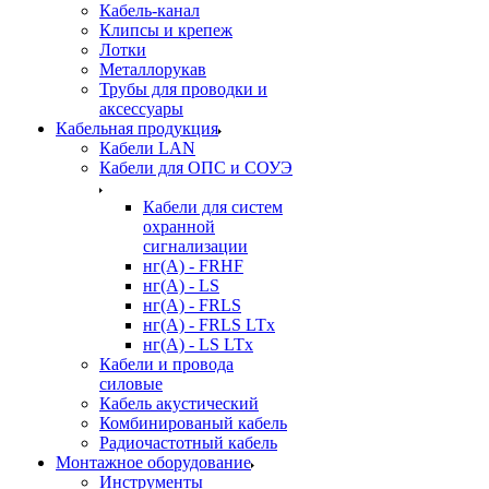
Кабель-канал
Клипсы и крепеж
Лотки
Металлорукав
Трубы для проводки и
аксессуары
Кабельная продукция
Кабели LAN
Кабели для ОПС и СОУЭ
Кабели для систем
охранной
сигнализации
нг(A) - FRHF
нг(A) - LS
нг(А) - FRLS
нг(А) - FRLS LTx
нг(А) - LS LTx
Кабели и провода
силовые
Кабель акустический
Комбинированый кабель
Радиочастотный кабель
Монтажное оборудование
Инструменты