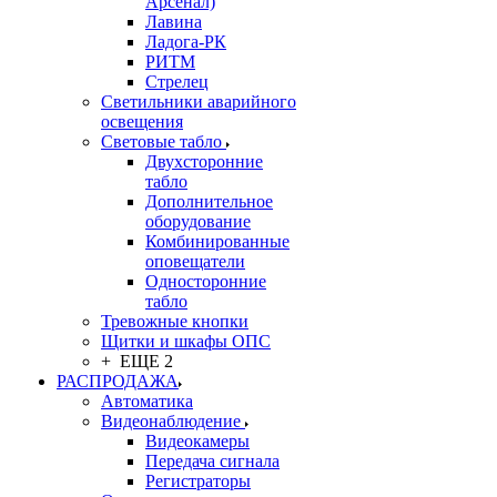
Арсенал)
Лавина
Ладога-РК
РИТМ
Стрелец
Светильники аварийного
освещения
Световые табло
Двухсторонние
табло
Дополнительное
оборудование
Комбинированные
оповещатели
Односторонние
табло
Тревожные кнопки
Щитки и шкафы ОПС
+ ЕЩЕ 2
РАСПРОДАЖА
Автоматика
Видеонаблюдение
Видеокамеры
Передача сигнала
Регистраторы