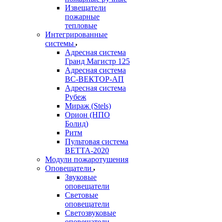
Извещатели
пожарные
тепловые
Интегрированные
системы
Адресная система
Гранд Магистр 125
Адресная система
ВС-ВЕКТОР-АП
Адресная система
Рубеж
Мираж (Stels)
Орион (НПО
Болид)
Ритм
Пультовая система
ВЕТТА-2020
Модули пожаротушения
Оповещатели
Звуковые
оповещатели
Световые
оповещатели
Светозвуковые
оповещатели