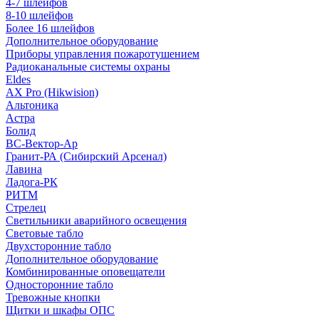
4-7 шлейфов
8-10 шлейфов
Более 16 шлейфов
Дополнительное оборудование
Приборы управления пожаротушением
Радиоканальные системы охраны
Eldes
AX Pro (Hikwision)
Альтоника
Астра
Болид
ВС-Вектор-Ар
Гранит-РА (Сибирский Арсенал)
Лавина
Ладога-РК
РИТМ
Стрелец
Светильники аварийного освещения
Световые табло
Двухсторонние табло
Дополнительное оборудование
Комбинированные оповещатели
Односторонние табло
Тревожные кнопки
Щитки и шкафы ОПС