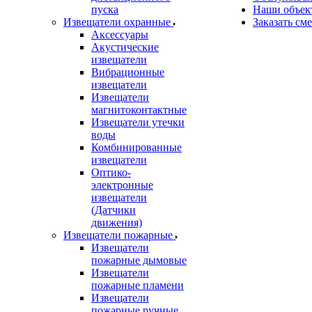
пуска
Наши объек
Извещатели охранные
Заказать см
Аксессуары
Акустические
извещатели
Вибрационные
извещатели
Извещатели
магнитоконтактные
Извещатели утечки
воды
Комбинированные
извещатели
Оптико-
электронные
извещатели
(Датчики
движения)
Извещатели пожарные
Извещатели
пожарные дымовые
Извещатели
пожарные пламени
Извещатели
пожарные ручные