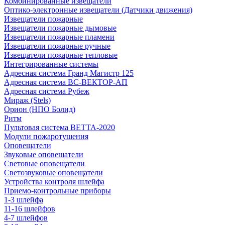
Комбинированные извещатели
Оптико-электронные извещатели (Датчики движения)
Извещатели пожарные
Извещатели пожарные дымовые
Извещатели пожарные пламени
Извещатели пожарные ручные
Извещатели пожарные тепловые
Интегрированные системы
Адресная система Гранд Магистр 125
Адресная система ВС-ВЕКТОР-АП
Адресная система Рубеж
Мираж (Stels)
Орион (НПО Болид)
Ритм
Пультовая система ВЕТТА-2020
Модули пожаротушения
Оповещатели
Звуковые оповещатели
Световые оповещатели
Светозвуковые оповещатели
Устройства контроля шлейфа
Приемо-контрольные приборы
1-3 шлейфа
11-16 шлейфов
4-7 шлейфов