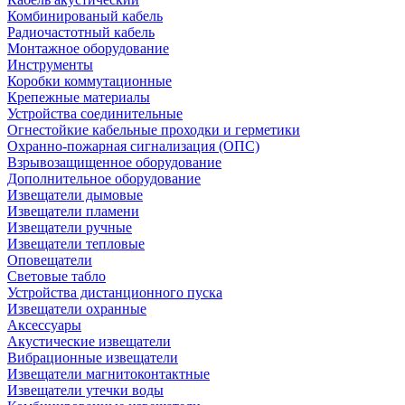
Комбинированый кабель
Радиочастотный кабель
Монтажное оборудование
Инструменты
Коробки коммутационные
Крепежные материалы
Устройства соединительные
Огнестойкие кабельные проходки и герметики
Охранно-пожарная сигнализация (ОПС)
Взрывозащищенное оборудование
Дополнительное оборудование
Извещатели дымовые
Извещатели пламени
Извещатели ручные
Извещатели тепловые
Оповещатели
Световые табло
Устройства дистанционного пуска
Извещатели охранные
Аксессуары
Акустические извещатели
Вибрационные извещатели
Извещатели магнитоконтактные
Извещатели утечки воды