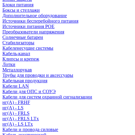
Блоки питания
Боксы и стеллажи
Дополнительное оборудование
Источники бесперебойного питания
Источники питания POE
Преобразователи напряжения
Солнечные батареи
Стабилизаторы
Кабеленесущие системы
Кабель-канал
Клипсы и крепеж
Лотки
Металлорукав
Трубы для проводки и аксессуары
Кабельная продукция
Кабели LAN
Кабели для ОПС и СОУЭ
Кабели для систем охранной сигнализации
нг(A) - FRHF
нг(A) - LS
нг(А) - FRLS
нг(А) - FRLS LTx
нг(А) - LS LTx
Кабели и провода силовые
Кабель акустический