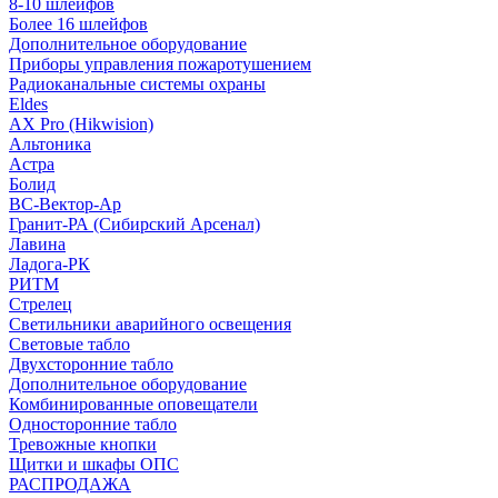
8-10 шлейфов
Более 16 шлейфов
Дополнительное оборудование
Приборы управления пожаротушением
Радиоканальные системы охраны
Eldes
AX Pro (Hikwision)
Альтоника
Астра
Болид
ВС-Вектор-Ар
Гранит-РА (Сибирский Арсенал)
Лавина
Ладога-РК
РИТМ
Стрелец
Светильники аварийного освещения
Световые табло
Двухсторонние табло
Дополнительное оборудование
Комбинированные оповещатели
Односторонние табло
Тревожные кнопки
Щитки и шкафы ОПС
РАСПРОДАЖА