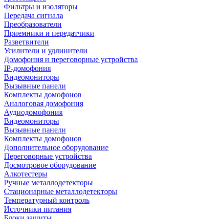
Фильтры и изоляторы
Передача сигнала
Преобразователи
Приемники и передатчики
Разветвители
Усилители и удлинители
Домофония и переговорные устройства
IP-домофония
Видеомониторы
Вызывные панели
Комплекты домофонов
Аналоговая домофония
Аудиодомофония
Видеомониторы
Вызывные панели
Комплекты домофонов
Дополнительное оборудование
Переговорные устройства
Досмотровое оборудование
Алкотестеры
Ручные металлодетекторы
Стационарные металлодетекторы
Температурный контроль
Источники питания
Блоки защиты