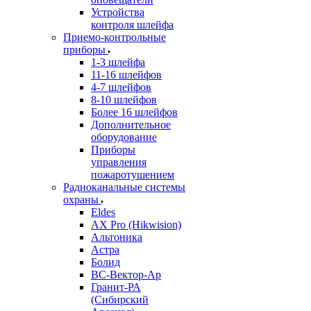
Устройства
контроля шлейфа
Приемо-контрольные
приборы
1-3 шлейфа
11-16 шлейфов
4-7 шлейфов
8-10 шлейфов
Более 16 шлейфов
Дополнительное
оборудование
Приборы
управления
пожаротушением
Радиоканальные системы
охраны
Eldes
AX Pro (Hikwision)
Альтоника
Астра
Болид
ВС-Вектор-Ар
Гранит-РА
(Сибирский