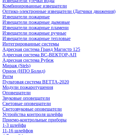
Извещатели утечки воды
Комбинированные извещатели
Оптико-электронные извещатели (Датчики движения)
Извещатели пожарные
Извещатели пожарные дымовые
Извещатели пожарные пламени
Извещатели пожарные ручные
Извещатели пожарные тепловые
Интегрированные системы
Адресная система Гранд Магистр 125
Адресная система ВС-ВЕКТОР-АП
Адресная система Рубеж
Мираж (Stels)
Орион (НПО Болид)
Ритм
Пультовая система ВЕТТА-2020
Модули пожаротушения
Оповещатели
Звуковые оповещатели
Световые оповещатели
Светозвуковые оповещатели
Устройства контроля шлейфа
Приемо-контрольные приборы
1-3 шлейфа
11-16 шлейфов