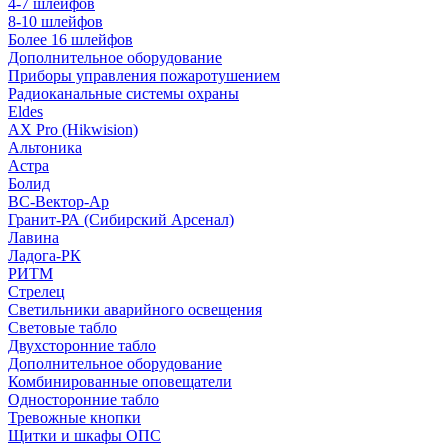
4-7 шлейфов
8-10 шлейфов
Более 16 шлейфов
Дополнительное оборудование
Приборы управления пожаротушением
Радиоканальные системы охраны
Eldes
AX Pro (Hikwision)
Альтоника
Астра
Болид
ВС-Вектор-Ар
Гранит-РА (Сибирский Арсенал)
Лавина
Ладога-РК
РИТМ
Стрелец
Светильники аварийного освещения
Световые табло
Двухсторонние табло
Дополнительное оборудование
Комбинированные оповещатели
Односторонние табло
Тревожные кнопки
Щитки и шкафы ОПС