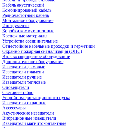
Кабель акустический
Комбинированый кабель
Радиочастотный кабель
Монтажное оборудование
Инструменты
Коробки коммутационные
Крепежные материалы
Устройства соединительные
Огнестойкие кабельные проходки и герметики
Охранно-пожарная сигнализация (ОПС)
Взрывозащищенное оборудование
Дополнительное оборудование
Извещатели дымовые
Извещатели пламени
Извещатели ручные
Извещатели тепловые
Оповещатели
Световые табло
Устройства дистанционного пуска
Извещатели охранные
Аксессуары
Акустические извещатели
Вибрационные извещатели
Извещатели магнитоконтактные