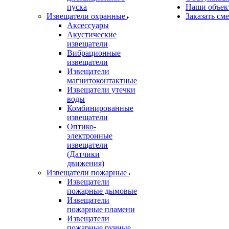
пуска
Наши объек
Извещатели охранные
Заказать см
Аксессуары
Акустические
извещатели
Вибрационные
извещатели
Извещатели
магнитоконтактные
Извещатели утечки
воды
Комбинированные
извещатели
Оптико-
электронные
извещатели
(Датчики
движения)
Извещатели пожарные
Извещатели
пожарные дымовые
Извещатели
пожарные пламени
Извещатели
пожарные ручные