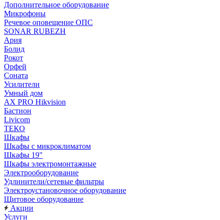
Дополнительное оборудование
Микрофоны
Речевое оповещение ОПС
SONAR RUBEZH
Ария
Болид
Рокот
Орфей
Соната
Усилители
Умный дом
AX PRO Hikvision
Бастион
Livicom
ТЕКО
Шкафы
Шкафы с микроклиматом
Шкафы 19"
Шкафы электромонтажные
Электрооборудование
Удлинители/сетевые фильтры
Электроустановочное оборудование
Щитовое оборудование
Акции
Услуги