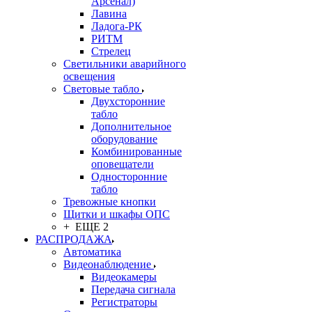
Арсенал)
Лавина
Ладога-РК
РИТМ
Стрелец
Светильники аварийного
освещения
Световые табло
Двухсторонние
табло
Дополнительное
оборудование
Комбинированные
оповещатели
Односторонние
табло
Тревожные кнопки
Щитки и шкафы ОПС
+ ЕЩЕ 2
РАСПРОДАЖА
Автоматика
Видеонаблюдение
Видеокамеры
Передача сигнала
Регистраторы