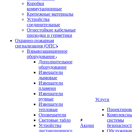
Коробки
коммутационные
Крепежные материалы
Устройства
соединительные
Огнестойкие кабельные
проходки и герметики
Охранно-пожарная
сигнализация (ОПС)
Взрывозащищенное
оборудование
Дополнительное
оборудование
Извещатели
дымовые
Извещатели
пламени
Извещатели
ручные
Услуги
Извещатели
тепловые
Проектиров
Оповещатели
Комплексн
Световые табло
системы
Устройства
Акции
безопасност
дистанционного
Обслужива