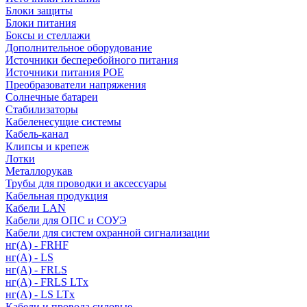
Блоки защиты
Блоки питания
Боксы и стеллажи
Дополнительное оборудование
Источники бесперебойного питания
Источники питания POE
Преобразователи напряжения
Солнечные батареи
Стабилизаторы
Кабеленесущие системы
Кабель-канал
Клипсы и крепеж
Лотки
Металлорукав
Трубы для проводки и аксессуары
Кабельная продукция
Кабели LAN
Кабели для ОПС и СОУЭ
Кабели для систем охранной сигнализации
нг(A) - FRHF
нг(A) - LS
нг(А) - FRLS
нг(А) - FRLS LTx
нг(А) - LS LTx
Кабели и провода силовые