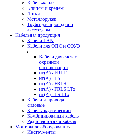
Кабель-канал
Клипсы и крепеж
Лотки
Металлорукав
Трубы для проводки и
аксессуары
Кабельная продукция
Кабели LAN
Кабели для ОПС и СОУЭ
Кабели для систем
охранной
сигнализации
нг(A) - FRHF
нг(A) - LS
нг(А) - FRLS
нг(А) - FRLS LTx
нг(А) - LS LTx
Кабели и провода
силовые
Кабель акустический
Комбинированый кабель
Радиочастотный кабель
Монтажное оборудование
Инструменты