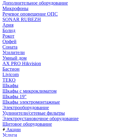
Дополнительное оборудование
Микрофоны
Речевое оповещение ОПС
SONAR RUBEZH
Ария
Болид
Рокот
Орфей
Соната
Усилители
Умный дом
AX PRO Hikvision
Бастион
Livicom
ТЕКО
Шкафы
Шкафы с микроклиматом
Шкафы 19"
Шкафы электромонтажные
Электрооборудование
Удлинители/сетевые фильтры
Электроустановочное оборудование
Щитовое оборудование
Акции
Услуги