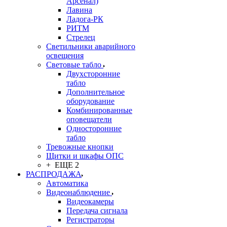
Арсенал)
Лавина
Ладога-РК
РИТМ
Стрелец
Светильники аварийного
освещения
Световые табло
Двухсторонние
табло
Дополнительное
оборудование
Комбинированные
оповещатели
Односторонние
табло
Тревожные кнопки
Щитки и шкафы ОПС
+ ЕЩЕ 2
РАСПРОДАЖА
Автоматика
Видеонаблюдение
Видеокамеры
Передача сигнала
Регистраторы