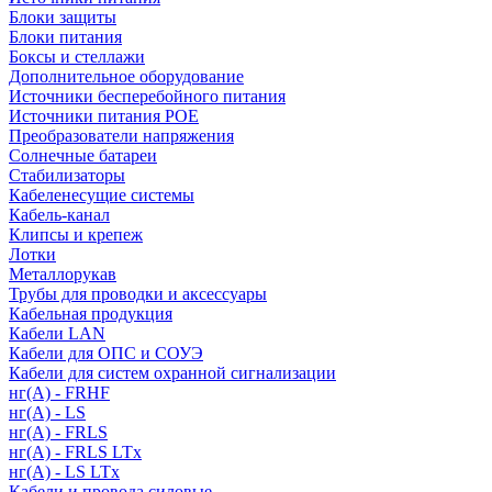
Блоки защиты
Блоки питания
Боксы и стеллажи
Дополнительное оборудование
Источники бесперебойного питания
Источники питания POE
Преобразователи напряжения
Солнечные батареи
Стабилизаторы
Кабеленесущие системы
Кабель-канал
Клипсы и крепеж
Лотки
Металлорукав
Трубы для проводки и аксессуары
Кабельная продукция
Кабели LAN
Кабели для ОПС и СОУЭ
Кабели для систем охранной сигнализации
нг(A) - FRHF
нг(A) - LS
нг(А) - FRLS
нг(А) - FRLS LTx
нг(А) - LS LTx
Кабели и провода силовые