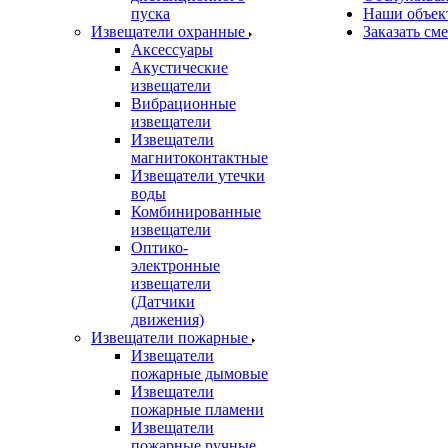
пуска
Наши объек
Извещатели охранные
Заказать см
Аксессуары
Акустические
извещатели
Вибрационные
извещатели
Извещатели
магнитоконтактные
Извещатели утечки
воды
Комбинированные
извещатели
Оптико-
электронные
извещатели
(Датчики
движения)
Извещатели пожарные
Извещатели
пожарные дымовые
Извещатели
пожарные пламени
Извещатели
пожарные ручные