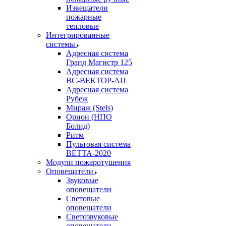
Извещатели
пожарные
тепловые
Интегрированные
системы
Адресная система
Гранд Магистр 125
Адресная система
ВС-ВЕКТОР-АП
Адресная система
Рубеж
Мираж (Stels)
Орион (НПО
Болид)
Ритм
Пультовая система
ВЕТТА-2020
Модули пожаротушения
Оповещатели
Звуковые
оповещатели
Световые
оповещатели
Светозвуковые
оповещатели