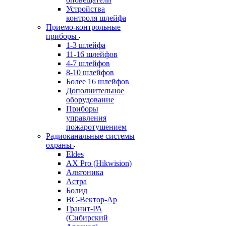
Устройства
контроля шлейфа
Приемо-контрольные
приборы
1-3 шлейфа
11-16 шлейфов
4-7 шлейфов
8-10 шлейфов
Более 16 шлейфов
Дополнительное
оборудование
Приборы
управления
пожаротушением
Радиоканальные системы
охраны
Eldes
AX Pro (Hikwision)
Альтоника
Астра
Болид
ВС-Вектор-Ар
Гранит-РА
(Сибирский