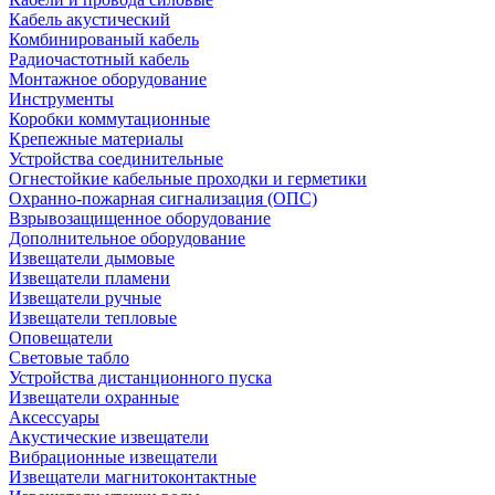
Кабель акустический
Комбинированый кабель
Радиочастотный кабель
Монтажное оборудование
Инструменты
Коробки коммутационные
Крепежные материалы
Устройства соединительные
Огнестойкие кабельные проходки и герметики
Охранно-пожарная сигнализация (ОПС)
Взрывозащищенное оборудование
Дополнительное оборудование
Извещатели дымовые
Извещатели пламени
Извещатели ручные
Извещатели тепловые
Оповещатели
Световые табло
Устройства дистанционного пуска
Извещатели охранные
Аксессуары
Акустические извещатели
Вибрационные извещатели
Извещатели магнитоконтактные