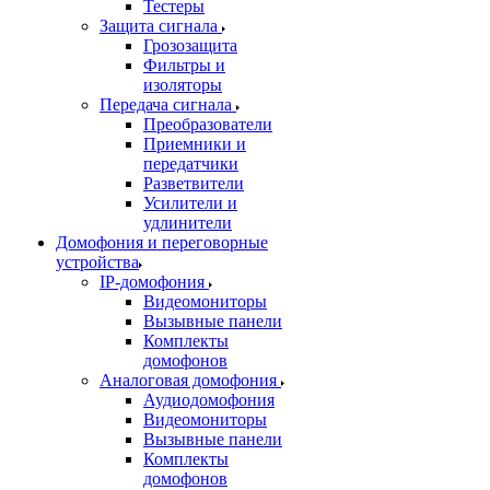
Тестеры
Защита сигнала
Грозозащита
Фильтры и
изоляторы
Передача сигнала
Преобразователи
Приемники и
передатчики
Разветвители
Усилители и
удлинители
Домофония и переговорные
устройства
IP-домофония
Видеомониторы
Вызывные панели
Комплекты
домофонов
Аналоговая домофония
Аудиодомофония
Видеомониторы
Вызывные панели
Комплекты
домофонов