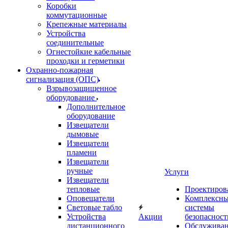
Коробки
коммутационные
Крепежные материалы
Устройства
соединительные
Огнестойкие кабельные
проходки и герметики
Охранно-пожарная
сигнализация (ОПС)
Взрывозащищенное
оборудование
Дополнительное
оборудование
Извещатели
дымовые
Извещатели
пламени
Извещатели
ручные
Услуги
Извещатели
тепловые
Проектиров
Оповещатели
Комплексн
Световые табло
системы
Устройства
Акции
безопасност
дистанционного
Обслужива