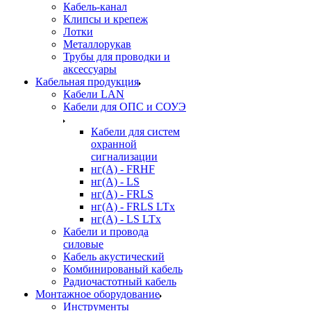
Кабель-канал
Клипсы и крепеж
Лотки
Металлорукав
Трубы для проводки и
аксессуары
Кабельная продукция
Кабели LAN
Кабели для ОПС и СОУЭ
Кабели для систем
охранной
сигнализации
нг(A) - FRHF
нг(A) - LS
нг(А) - FRLS
нг(А) - FRLS LTx
нг(А) - LS LTx
Кабели и провода
силовые
Кабель акустический
Комбинированый кабель
Радиочастотный кабель
Монтажное оборудование
Инструменты