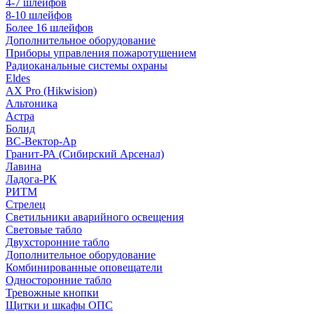
4-7 шлейфов
8-10 шлейфов
Более 16 шлейфов
Дополнительное оборудование
Приборы управления пожаротушением
Радиоканальные системы охраны
Eldes
AX Pro (Hikwision)
Альтоника
Астра
Болид
ВС-Вектор-Ар
Гранит-РА (Сибирский Арсенал)
Лавина
Ладога-РК
РИТМ
Стрелец
Светильники аварийного освещения
Световые табло
Двухсторонние табло
Дополнительное оборудование
Комбинированные оповещатели
Односторонние табло
Тревожные кнопки
Щитки и шкафы ОПС