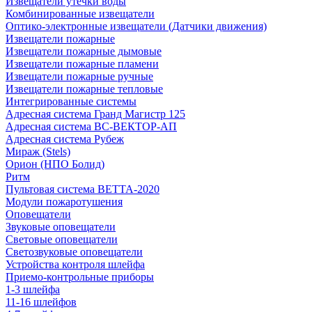
Извещатели утечки воды
Комбинированные извещатели
Оптико-электронные извещатели (Датчики движения)
Извещатели пожарные
Извещатели пожарные дымовые
Извещатели пожарные пламени
Извещатели пожарные ручные
Извещатели пожарные тепловые
Интегрированные системы
Адресная система Гранд Магистр 125
Адресная система ВС-ВЕКТОР-АП
Адресная система Рубеж
Мираж (Stels)
Орион (НПО Болид)
Ритм
Пультовая система ВЕТТА-2020
Модули пожаротушения
Оповещатели
Звуковые оповещатели
Световые оповещатели
Светозвуковые оповещатели
Устройства контроля шлейфа
Приемо-контрольные приборы
1-3 шлейфа
11-16 шлейфов