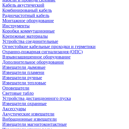
Кабель акустический
Комбинированый кабель
Радиочастотный кабель
Монтажное оборудование
Инструменты
Коробки коммутационные
Крепежные материалы
Устройства соединительные
Огнестойкие кабельные проходки и герметики
Охранно-пожарная сигнализация (ОПС)
Взрывозащищенное оборудование
Дополнительное оборудование
Извещатели дымовые
Извещатели пламени
Извещатели ручные
Извещатели тепловые
Оповещатели
Световые табло
Устройства дистанционного пуска
Извещатели охранные
Аксессуары
Акустические извещатели
Вибрационные извещатели
Извещатели магнитоконтактные