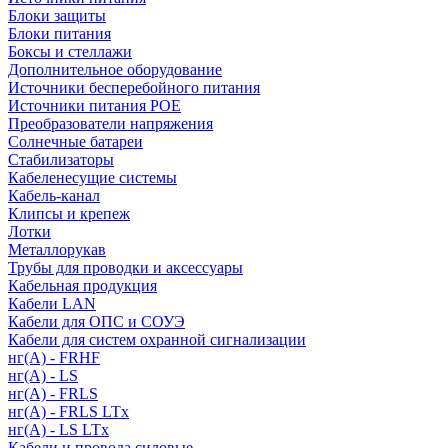
Блоки защиты
Блоки питания
Боксы и стеллажи
Дополнительное оборудование
Источники бесперебойного питания
Источники питания POE
Преобразователи напряжения
Солнечные батареи
Стабилизаторы
Кабеленесущие системы
Кабель-канал
Клипсы и крепеж
Лотки
Металлорукав
Трубы для проводки и аксессуары
Кабельная продукция
Кабели LAN
Кабели для ОПС и СОУЭ
Кабели для систем охранной сигнализации
нг(A) - FRHF
нг(A) - LS
нг(А) - FRLS
нг(А) - FRLS LTx
нг(А) - LS LTx
Кабели и провода силовые