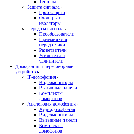
Тестеры
Защита сигнала
Грозозащита
Фильтры и
изоляторы
Передача сигнала
Преобразователи
Приемники и
передатчики
Разветвители
Усилители и
удлинители
Домофония и переговорные
устройства
IP-домофония
Видеомониторы
Вызывные панели
Комплекты
домофонов
Аналоговая домофония
Аудиодомофония
Видеомониторы
Вызывные панели
Комплекты
домофонов