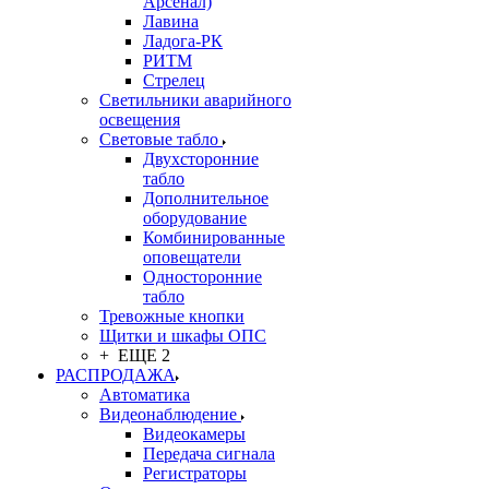
Арсенал)
Лавина
Ладога-РК
РИТМ
Стрелец
Светильники аварийного
освещения
Световые табло
Двухсторонние
табло
Дополнительное
оборудование
Комбинированные
оповещатели
Односторонние
табло
Тревожные кнопки
Щитки и шкафы ОПС
+ ЕЩЕ 2
РАСПРОДАЖА
Автоматика
Видеонаблюдение
Видеокамеры
Передача сигнала
Регистраторы