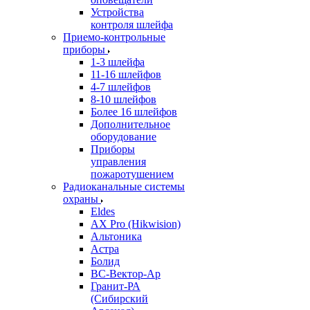
Устройства
контроля шлейфа
Приемо-контрольные
приборы
1-3 шлейфа
11-16 шлейфов
4-7 шлейфов
8-10 шлейфов
Более 16 шлейфов
Дополнительное
оборудование
Приборы
управления
пожаротушением
Радиоканальные системы
охраны
Eldes
AX Pro (Hikwision)
Альтоника
Астра
Болид
ВС-Вектор-Ар
Гранит-РА
(Сибирский