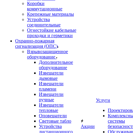
Коробки
коммутационные
Крепежные материалы
Устройства
соединительные
Огнестойкие кабельные
проходки и герметики
Охранно-пожарная
сигнализация (ОПС)
Взрывозащищенное
оборудование
Дополнительное
оборудование
Извещатели
дымовые
Извещатели
пламени
Извещатели
ручные
Услуги
Извещатели
тепловые
Проектиров
Оповещатели
Комплексн
Световые табло
системы
Устройства
Акции
безопасност
дистанционного
Обслужива