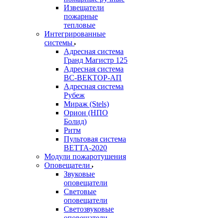
Извещатели
пожарные
тепловые
Интегрированные
системы
Адресная система
Гранд Магистр 125
Адресная система
ВС-ВЕКТОР-АП
Адресная система
Рубеж
Мираж (Stels)
Орион (НПО
Болид)
Ритм
Пультовая система
ВЕТТА-2020
Модули пожаротушения
Оповещатели
Звуковые
оповещатели
Световые
оповещатели
Светозвуковые
оповещатели