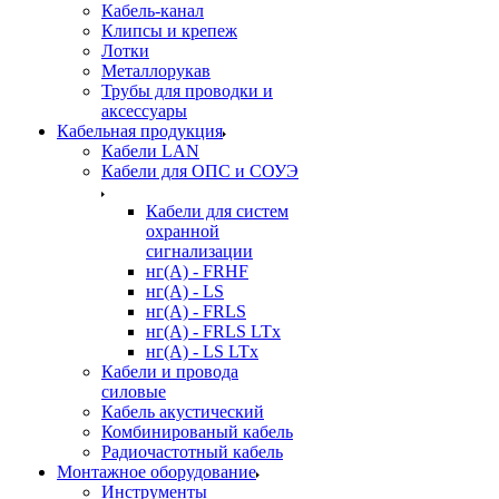
Кабель-канал
Клипсы и крепеж
Лотки
Металлорукав
Трубы для проводки и
аксессуары
Кабельная продукция
Кабели LAN
Кабели для ОПС и СОУЭ
Кабели для систем
охранной
сигнализации
нг(A) - FRHF
нг(A) - LS
нг(А) - FRLS
нг(А) - FRLS LTx
нг(А) - LS LTx
Кабели и провода
силовые
Кабель акустический
Комбинированый кабель
Радиочастотный кабель
Монтажное оборудование
Инструменты