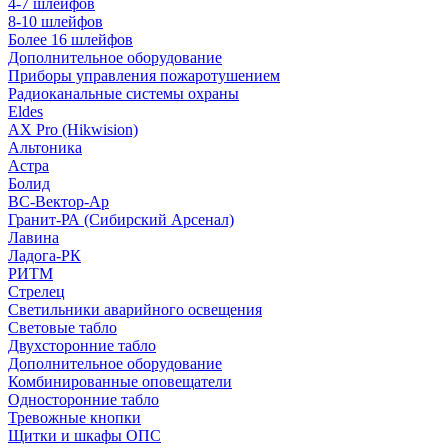
4-7 шлейфов
8-10 шлейфов
Более 16 шлейфов
Дополнительное оборудование
Приборы управления пожаротушением
Радиоканальные системы охраны
Eldes
AX Pro (Hikwision)
Альтоника
Астра
Болид
ВС-Вектор-Ар
Гранит-РА (Сибирский Арсенал)
Лавина
Ладога-РК
РИТМ
Стрелец
Светильники аварийного освещения
Световые табло
Двухсторонние табло
Дополнительное оборудование
Комбинированные оповещатели
Односторонние табло
Тревожные кнопки
Щитки и шкафы ОПС