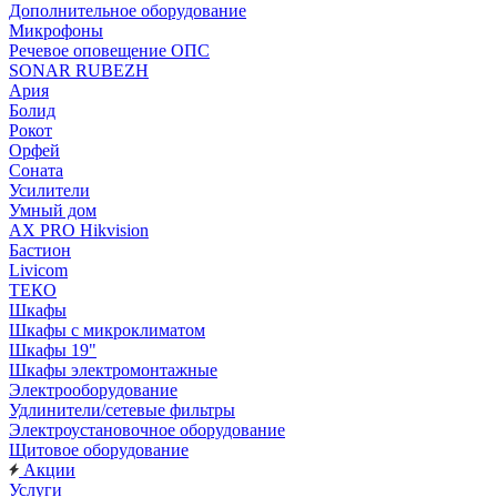
Дополнительное оборудование
Микрофоны
Речевое оповещение ОПС
SONAR RUBEZH
Ария
Болид
Рокот
Орфей
Соната
Усилители
Умный дом
AX PRO Hikvision
Бастион
Livicom
ТЕКО
Шкафы
Шкафы с микроклиматом
Шкафы 19"
Шкафы электромонтажные
Электрооборудование
Удлинители/сетевые фильтры
Электроустановочное оборудование
Щитовое оборудование
Акции
Услуги