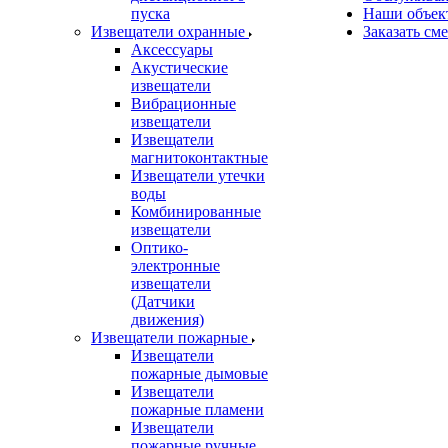
пуска
Наши объек
Извещатели охранные
Заказать см
Аксессуары
Акустические
извещатели
Вибрационные
извещатели
Извещатели
магнитоконтактные
Извещатели утечки
воды
Комбинированные
извещатели
Оптико-
электронные
извещатели
(Датчики
движения)
Извещатели пожарные
Извещатели
пожарные дымовые
Извещатели
пожарные пламени
Извещатели
пожарные ручные