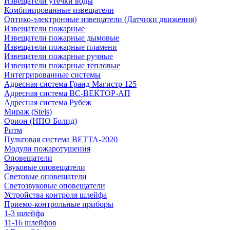
Извещатели утечки воды
Комбинированные извещатели
Оптико-электронные извещатели (Датчики движения)
Извещатели пожарные
Извещатели пожарные дымовые
Извещатели пожарные пламени
Извещатели пожарные ручные
Извещатели пожарные тепловые
Интегрированные системы
Адресная система Гранд Магистр 125
Адресная система ВС-ВЕКТОР-АП
Адресная система Рубеж
Мираж (Stels)
Орион (НПО Болид)
Ритм
Пультовая система ВЕТТА-2020
Модули пожаротушения
Оповещатели
Звуковые оповещатели
Световые оповещатели
Светозвуковые оповещатели
Устройства контроля шлейфа
Приемо-контрольные приборы
1-3 шлейфа
11-16 шлейфов